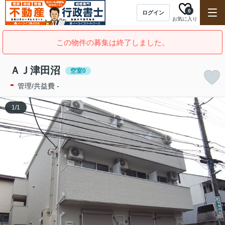
0
ログイン
お気に入り
この物件の募集は終了しました。
ＡＪ津田沼
空室0
-
管理/共益費 -
1
/
1