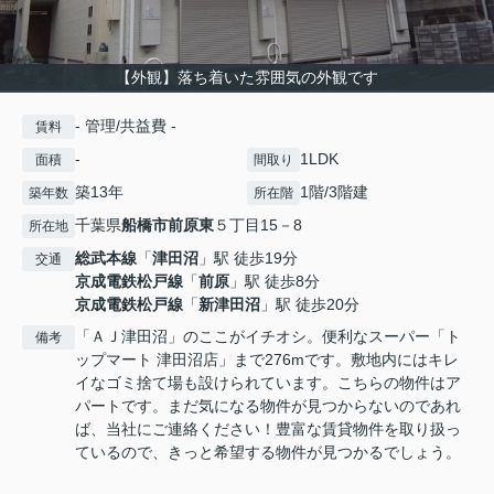
【外観】落ち着いた雰囲気の外観です
- 管理/共益費 -
賃料
-
1LDK
面積
間取り
築13年
1階/3階建
築年数
所在階
千葉県
船橋市
前原東
５丁目15－8
所在地
総武本線
「
津田沼
」駅 徒歩19分
交通
京成電鉄松戸線
「
前原
」駅 徒歩8分
京成電鉄松戸線
「
新津田沼
」駅 徒歩20分
「ＡＪ津田沼」のここがイチオシ。便利なスーパー「ト
備考
ップマート 津田沼店」まで276mです。敷地内にはキレ
イなゴミ捨て場も設けられています。こちらの物件はア
パートです。まだ気になる物件が見つからないのであれ
ば、当社にご連絡ください！豊富な賃貸物件を取り扱っ
ているので、きっと希望する物件が見つかるでしょう。