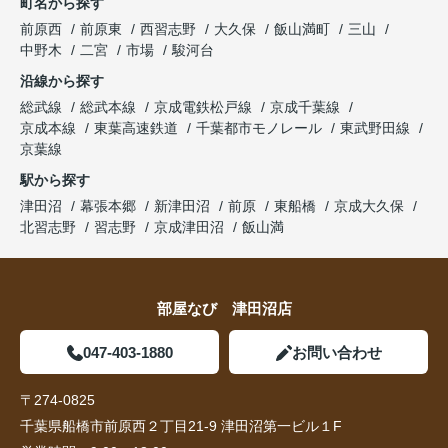
町名から探す
前原西
前原東
西習志野
大久保
飯山満町
三山
中野木
二宮
市場
駿河台
沿線から探す
総武線
総武本線
京成電鉄松戸線
京成千葉線
京成本線
東葉高速鉄道
千葉都市モノレール
東武野田線
京葉線
駅から探す
津田沼
幕張本郷
新津田沼
前原
東船橋
京成大久保
北習志野
習志野
京成津田沼
飯山満
部屋なび 津田沼店
047-403-1880
お問い合わせ
〒274-0825
千葉県船橋市前原西２丁目21-9 津田沼第一ビル１F