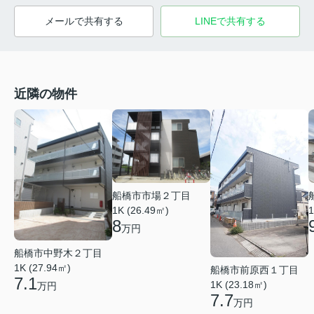
メールで共有する
LINEで共有する
近隣の物件
船橋市市場２丁目
1K (26.49㎡)
1
8
万円
船橋市中野木２丁目
1K (27.94㎡)
船橋市前原西１丁目
7.1
1K (23.18㎡)
万円
7.7
万円