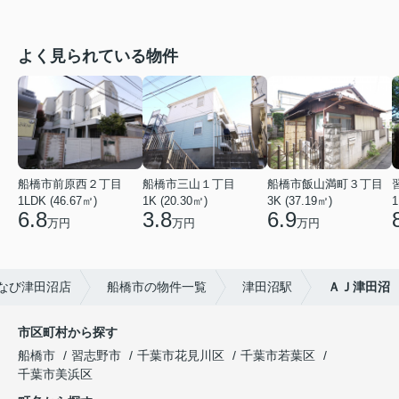
よく見られている物件
船橋市前原西２丁目
船橋市三山１丁目
船橋市飯山満町３丁目
1LDK (46.67㎡)
1K (20.30㎡)
3K (37.19㎡)
1
6.8
3.8
6.9
万円
万円
万円
なび津田沼店
船橋市の物件一覧
津田沼駅
ＡＪ津田沼
市区町村から探す
船橋市
習志野市
千葉市花見川区
千葉市若葉区
千葉市美浜区