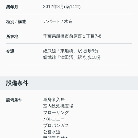
2012年3月(築14年)
築年月
アパート / 木造
種別 / 構造
千葉県
船橋市
前原西
１丁目7-8
所在地
総武線
「
東船橋
」駅 徒歩9分
交通
総武線
「
津田沼
」駅 徒歩18分
設備条件
単身者入居
設備条件
室内洗濯機置場
フローリング
バルコニー
プロパンガス
公営水道