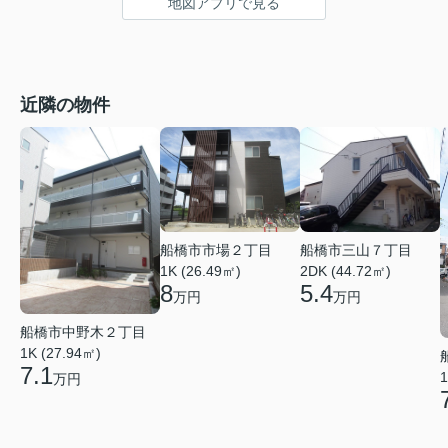
地図アプリで見る
近隣の物件
船橋市市場２丁目
船橋市三山７丁目
1K (26.49㎡)
2DK (44.72㎡)
8
5.4
万円
万円
船橋市中野木２丁目
1K (27.94㎡)
7.1
1
万円