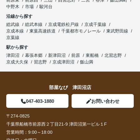
中野木
市場
駿河台
沿線から探す
総武線
総武本線
京成電鉄松戸線
京成千葉線
京成本線
東葉高速鉄道
千葉都市モノレール
東武野田線
京葉線
駅から探す
津田沼
幕張本郷
新津田沼
前原
東船橋
北習志野
京成大久保
習志野
京成津田沼
飯山満
部屋なび 津田沼店
047-403-1880
お問い合わせ
〒274-0825
千葉県船橋市前原西２丁目21-9 津田沼第一ビル１F
営業時間：
9:00～18:00