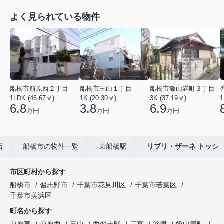
よく見られている物件
船橋市前原西２丁目
船橋市三山１丁目
船橋市飯山満町３丁目
1LDK (46.67㎡)
1K (20.30㎡)
3K (37.19㎡)
1
6.8
3.8
6.9
万円
万円
万円
店
船橋市の物件一覧
東船橋駅
リブリ・ザーネ トッシ
市区町村から探す
船橋市
習志野市
千葉市花見川区
千葉市若葉区
千葉市美浜区
町名から探す
前原東
前原西
三山
西習志野
二宮
谷津
飯山満町