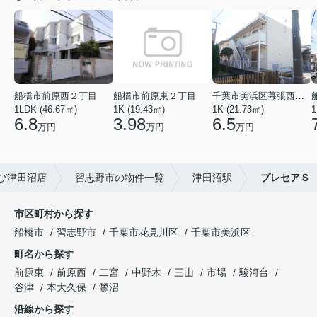
船橋市前原西２丁目
船橋市前原東２丁目
千葉市美浜区幕張西１丁目
1LDK (46.67㎡)
1K (19.43㎡)
1K (21.73㎡)
1
6.8
3.98
6.5
万円
万円
万円
び津田沼店
習志野市の物件一覧
津田沼駅
プレセアＳ
市区町村から探す
船橋市
習志野市
千葉市花見川区
千葉市美浜区
町名から探す
前原東
前原西
二宮
中野木
三山
市場
駿河台
谷津
本大久保
鷺沼
沿線から探す