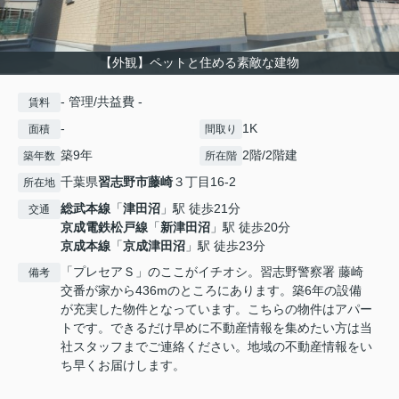
【外観】ペットと住める素敵な建物
- 管理/共益費 -
賃料
-
1K
面積
間取り
築9年
2階/2階建
築年数
所在階
千葉県
習志野市
藤崎
３丁目16-2
所在地
総武本線
「
津田沼
」駅 徒歩21分
交通
京成電鉄松戸線
「
新津田沼
」駅 徒歩20分
京成本線
「
京成津田沼
」駅 徒歩23分
「プレセアＳ」のここがイチオシ。習志野警察署 藤崎
備考
交番が家から436mのところにあります。築6年の設備
が充実した物件となっています。こちらの物件はアパー
トです。できるだけ早めに不動産情報を集めたい方は当
社スタッフまでご連絡ください。地域の不動産情報をい
ち早くお届けします。