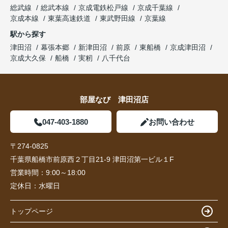
総武線
総武本線
京成電鉄松戸線
京成千葉線
京成本線
東葉高速鉄道
東武野田線
京葉線
駅から探す
津田沼
幕張本郷
新津田沼
前原
東船橋
京成津田沼
京成大久保
船橋
実籾
八千代台
部屋なび 津田沼店
047-403-1880
お問い合わせ
〒274-0825
千葉県船橋市前原西２丁目21-9 津田沼第一ビル１F
営業時間：
9:00～18:00
定休日：
水曜日
トップページ