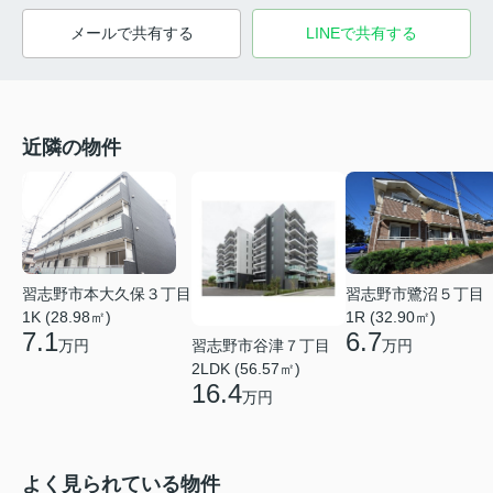
メールで共有する
LINEで共有する
近隣の物件
習志野市本大久保３丁目
習志野市鷺沼５丁目
1K (28.98㎡)
1R (32.90㎡)
7.1
6.7
習志野市谷津７丁目
万円
万円
2LDK (56.57㎡)
16.4
万円
よく見られている物件