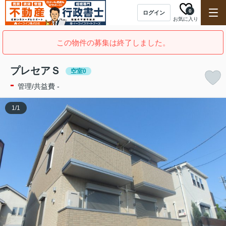
0
ログイン
お気に入り
この物件の募集は終了しました。
プレセアＳ
空室0
-
管理/共益費 -
1
/
1