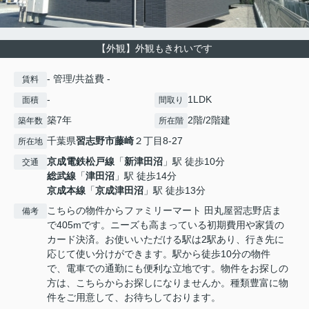
【外観】外観もきれいです
- 管理/共益費 -
賃料
-
1LDK
面積
間取り
築7年
2階/2階建
築年数
所在階
千葉県
習志野市
藤崎
２丁目8-27
所在地
京成電鉄松戸線
「
新津田沼
」駅 徒歩10分
交通
総武線
「
津田沼
」駅 徒歩14分
京成本線
「
京成津田沼
」駅 徒歩13分
こちらの物件からファミリーマート 田丸屋習志野店ま
備考
で405mです。ニーズも高まっている初期費用や家賃の
カード決済。お使いいただける駅は2駅あり、行き先に
応じて使い分けができます。駅から徒歩10分の物件
で、電車での通勤にも便利な立地です。物件をお探しの
方は、こちらからお探しになりませんか。種類豊富に物
件をご用意して、お待ちしております。