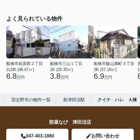
よく見られている物件
船橋市前原西２丁目
船橋市三山１丁目
船橋市飯山満町３丁目
1LDK (46.67㎡)
1K (20.30㎡)
3K (37.19㎡)
1
6.8
3.8
6.9
万円
万円
万円
習志野市の物件一覧
新津田沼駅
クイナ ハレ Ａ棟
部屋なび 津田沼店
047-403-1880
お問い合わせ