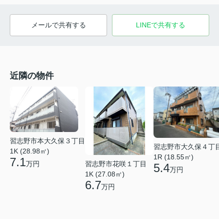
メールで共有する
LINEで共有する
近隣の物件
習志野市本大久保３丁目
習志野市大久保４丁
1K (28.98㎡)
1R (18.55㎡)
7.1
習志野市花咲１丁目
万円
5.4
万円
1K (27.08㎡)
6.7
万円