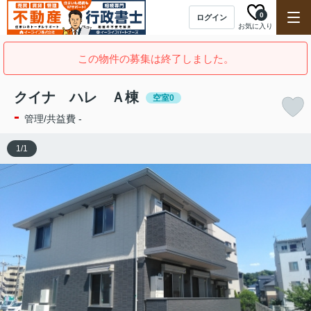
0
ログイン
お気に入り
この物件の募集は終了しました。
クイナ ハレ Ａ棟
空室0
-
管理/共益費 -
1
/
1