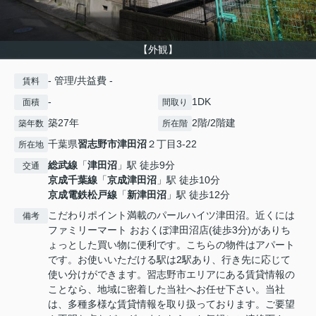
【外観】
- 管理/共益費 -
賃料
-
1DK
面積
間取り
築27年
2階/2階建
築年数
所在階
千葉県
習志野市
津田沼
２丁目3-22
所在地
総武線
「
津田沼
」駅 徒歩9分
交通
京成千葉線
「
京成津田沼
」駅 徒歩10分
京成電鉄松戸線
「
新津田沼
」駅 徒歩12分
こだわりポイント満載のパールハイツ津田沼。近くには
備考
ファミリーマート おおくぼ津田沼店(徒歩3分)がありち
ょっとした買い物に便利です。こちらの物件はアパート
です。お使いいただける駅は2駅あり、行き先に応じて
使い分けができます。習志野市エリアにある賃貸情報の
ことなら、地域に密着した当社へお任せ下さい。当社
は、多種多様な賃貸情報を取り扱っております。ご要望