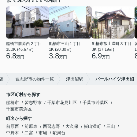
船橋市前原西２丁目
船橋市三山１丁目
船橋市飯山満町３丁目
1LDK (46.67㎡)
1K (20.30㎡)
3K (37.19㎡)
1
6.8
3.8
6.9
万円
万円
万円
店
習志野市の物件一覧
津田沼駅
パールハイツ津田沼
市区町村から探す
船橋市
習志野市
千葉市花見川区
千葉市若葉区
千葉市美浜区
町名から探す
前原西
前原東
西習志野
大久保
飯山満町
三山
中野木
二宮
市場
駿河台