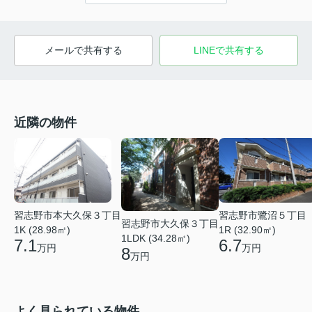
メールで共有する
LINEで共有する
近隣の物件
習志野市本大久保３丁目
習志野市鷺沼５丁目
習志野市大久保３丁目
1K (28.98㎡)
1R (32.90㎡)
1LDK (34.28㎡)
7.1
6.7
万円
万円
8
万円
よく見られている物件