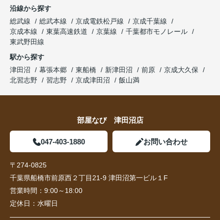
沿線から探す
総武線
総武本線
京成電鉄松戸線
京成千葉線
京成本線
東葉高速鉄道
京葉線
千葉都市モノレール
東武野田線
駅から探す
津田沼
幕張本郷
東船橋
新津田沼
前原
京成大久保
北習志野
習志野
京成津田沼
飯山満
部屋なび 津田沼店
047-403-1880
お問い合わせ
〒274-0825
千葉県船橋市前原西２丁目21-9 津田沼第一ビル１F
営業時間：
9:00～18:00
定休日：
水曜日