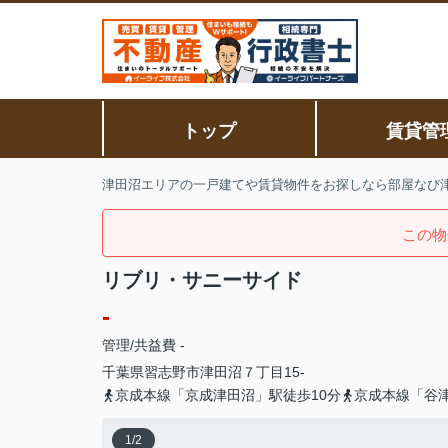
トップ
賃貸管
津田沼エリアの一戸建てや賃貸物件をお探しなら部屋なび
この物
リブリ・サニーサイド
-
管理/共益費 -
千葉県
習志野市
津田沼
７丁目15-
京成本線「京成津田沼」駅徒歩10分
京成本線「谷津
1
/
2