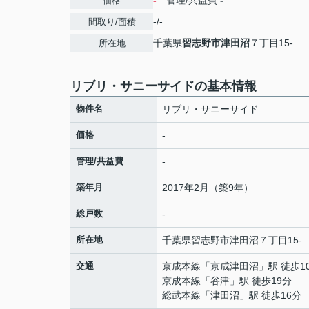
-
管理/共益費
-
価格
-/-
間取り/面積
千葉県
習志野市
津田沼
７丁目15-
所在地
リブリ・サニーサイドの基本情報
物件名
リブリ・サニーサイド
価格
-
管理/共益費
-
築年月
2017年2月（築9年）
総戸数
-
所在地
千葉県
習志野市
津田沼
７丁目15-
交通
京成本線
「
京成津田沼
」駅 徒歩1
京成本線
「
谷津
」駅 徒歩19分
総武本線
「
津田沼
」駅 徒歩16分