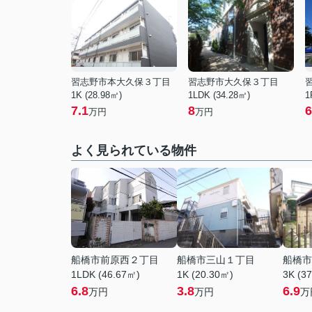
習志野市本大久保３丁目
習志野市大久保３丁目
1K (28.98㎡)
1LDK (34.28㎡)
1
7.1
8
6
万円
万円
よく見られている物件
船橋市前原西２丁目
船橋市三山１丁目
船橋市
1LDK (46.67㎡)
1K (20.30㎡)
3K (3
6.8
3.8
6.9
万円
万円
万