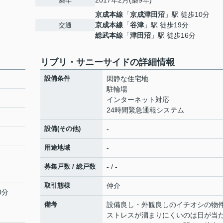
2017年2月(築9年)
築年
京成本線
「
京成津田沼
」駅 徒歩10分
京成本線
「
谷津
」駅 徒歩19分
交通
総武本線
「
津田沼
」駅 徒歩16分
リブリ・サニーサイドの詳細情報
設備条件
閑静な住宅地
駐輪場
インターネット対応
24時間緊急通報システム
設備(その他)
-
用途地域
-
募集戸数 / 総戸数
- / -
取引態様
仲介
0分
備考
設備良し・外観良しのイチオシの物
ストレスが溜まりにくいのは日が当