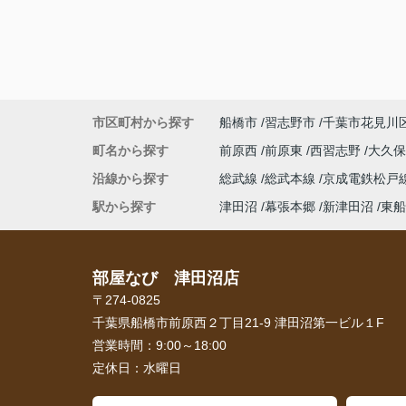
市区町村から探す
船橋市
習志野市
千葉市花見川
町名から探す
前原西
前原東
西習志野
大久
沿線から探す
総武線
総武本線
京成電鉄松戸
駅から探す
津田沼
幕張本郷
新津田沼
東船
部屋なび 津田沼店
〒274-0825
千葉県船橋市前原西２丁目21-9 津田沼第一ビル１F
営業時間：
9:00～18:00
定休日：
水曜日