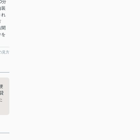
0分
内装
きれ
方
お聞
件を
。
の見方
便
貸
た