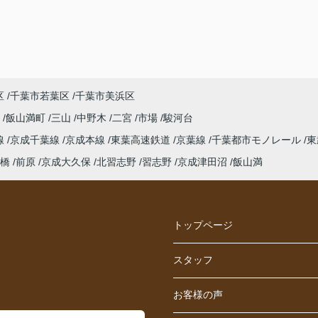
区
千葉市若葉区
千葉市美浜区
保
飯山満町
三山
中野木
二宮
市場
駿河台
線
京成千葉線
京成本線
東葉高速鉄道
京葉線
千葉都市モノレール
東
橋
前原
京成大久保
北習志野
習志野
京成津田沼
飯山満
トップページ
スタッフ
お客様の声