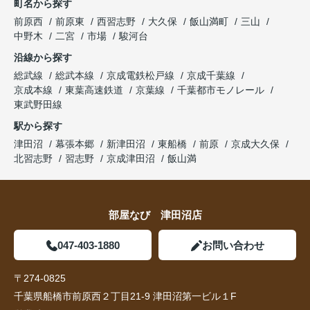
町名から探す
前原西
前原東
西習志野
大久保
飯山満町
三山
中野木
二宮
市場
駿河台
沿線から探す
総武線
総武本線
京成電鉄松戸線
京成千葉線
京成本線
東葉高速鉄道
京葉線
千葉都市モノレール
東武野田線
駅から探す
津田沼
幕張本郷
新津田沼
東船橋
前原
京成大久保
北習志野
習志野
京成津田沼
飯山満
部屋なび 津田沼店
047-403-1880
お問い合わせ
〒274-0825
千葉県船橋市前原西２丁目21-9 津田沼第一ビル１F