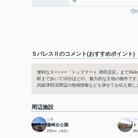
分
ＳパレスⅡのコメント(おすすめポイント)
便利なスーパー「トップマート 津田沼店」まで36
駅まで歩いて15分ほどの、魅力的な立地の物件で
武線津田沼周辺の地域情報なども併せてお伝え致し
周辺施設
公園
ス
藤崎台公園
ト
293ｍ（4分）
3