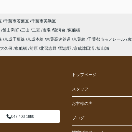
区
千葉市若葉区
千葉市美浜区
野
飯山満町
三山
二宮
市場
駿河台
東船橋
線
京成千葉線
京成本線
東葉高速鉄道
京葉線
千葉都市モノレール
東
大久保
東船橋
前原
北習志野
習志野
京成津田沼
飯山満
トップページ
スタッフ
お客様の声
047-403-1880
ブログ