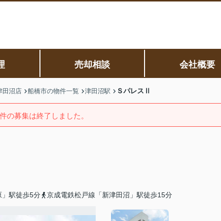
理
売却相談
会社概要
ＳパレスⅡ
津田沼店
船橋市の物件一覧
津田沼駅
件の募集は終了しました。
原」駅徒歩5分
京成電鉄松戸線「新津田沼」駅徒歩15分