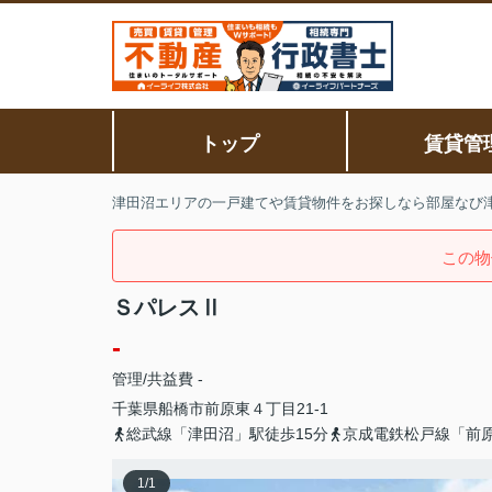
トップ
賃貸管
津田沼エリアの一戸建てや賃貸物件をお探しなら部屋なび
この物
ＳパレスⅡ
-
管理/共益費 -
千葉県
船橋市
前原東
４丁目21-1
総武線「津田沼」駅徒歩15分
京成電鉄松戸線「前
1
/
1