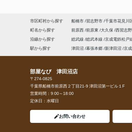
市区町村から探す
船橋市
習志野市
千葉市花見川
町名から探す
前原西
前原東
大久保
西習志
沿線から探す
総武線
総武本線
京成電鉄松戸
駅から探す
津田沼
幕張本郷
新津田沼
京成
部屋なび 津田沼店
〒274-0825
千葉県船橋市前原西２丁目21-9 津田沼第一ビル１F
営業時間：
9:00～18:00
定休日：
水曜日
お問い合わせ