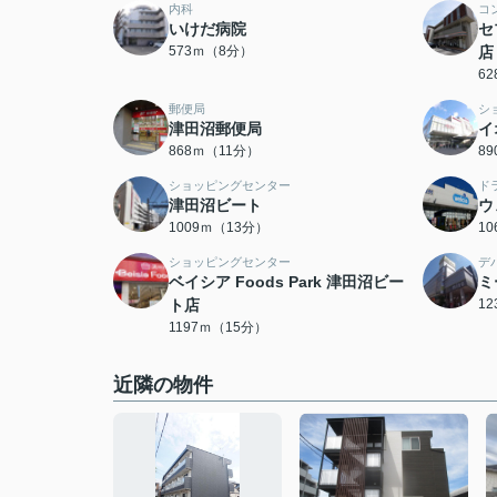
内科
コ
いけだ病院
セ
573ｍ（8分）
店
6
郵便局
シ
津田沼郵便局
イ
868ｍ（11分）
8
ショッピングセンター
ド
津田沼ビート
ウ
1009ｍ（13分）
1
ショッピングセンター
デ
ベイシア Foods Park 津田沼ビー
ミ
ト店
1
1197ｍ（15分）
近隣の物件