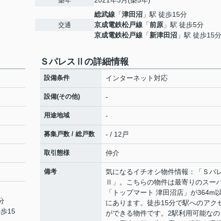
2021年3月(築5年)
築年
総武線
「
津田沼
」駅 徒歩15分
京成電鉄松戸線
「
前原
」駅 徒歩5分
交通
京成電鉄松戸線
「
新津田沼
」駅 徒歩15
ＳパレスⅡの詳細情報
設備条件
インターネット対応
設備(その他)
-
用途地域
-
募集戸数 / 総戸数
- / 12戸
取引態様
仲介
備考
気になるイチオシ物件情報：「Ｓパ
Ⅱ」。こちらの物件は最寄りのスー
「トップマート 津田沼店」が364m
分
にあります。徒歩15分で駅へのアク
歩15
ができる物件です。2駅利用可能なの