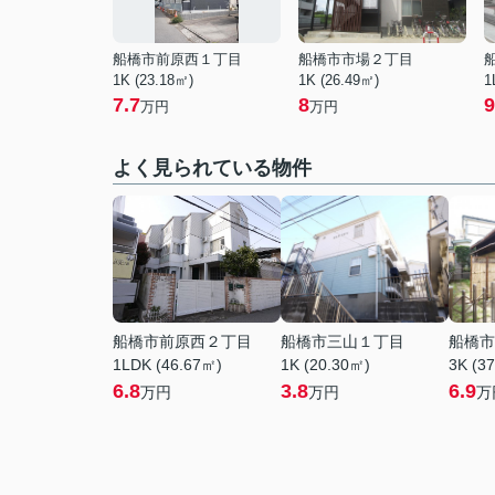
船橋市前原西１丁目
船橋市市場２丁目
1K (23.18㎡)
1K (26.49㎡)
1
7.7
8
9
万円
万円
よく見られている物件
船橋市前原西２丁目
船橋市三山１丁目
船橋市
1LDK (46.67㎡)
1K (20.30㎡)
3K (3
6.8
3.8
6.9
万円
万円
万