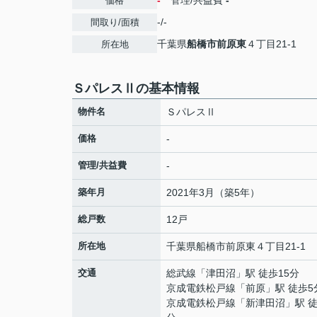
-
管理/共益費
-
価格
-/-
間取り/面積
千葉県
船橋市
前原東
４丁目21-1
所在地
ＳパレスⅡの基本情報
物件名
ＳパレスⅡ
価格
-
管理/共益費
-
築年月
2021年3月（築5年）
総戸数
12戸
所在地
千葉県
船橋市
前原東
４丁目21-1
交通
総武線
「
津田沼
」駅 徒歩15分
京成電鉄松戸線
「
前原
」駅 徒歩5
京成電鉄松戸線
「
新津田沼
」駅 徒