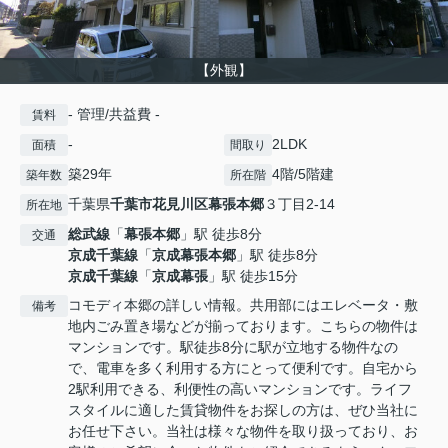
【外観】
- 管理/共益費 -
賃料
-
2LDK
面積
間取り
築29年
4階/5階建
築年数
所在階
千葉県
千葉市花見川区
幕張本郷
３丁目2-14
所在地
総武線
「
幕張本郷
」駅 徒歩8分
交通
京成千葉線
「
京成幕張本郷
」駅 徒歩8分
京成千葉線
「
京成幕張
」駅 徒歩15分
コモディ本郷の詳しい情報。共用部にはエレベータ・敷
備考
地内ごみ置き場などが揃っております。こちらの物件は
マンションです。駅徒歩8分に駅が立地する物件なの
で、電車を多く利用する方にとって便利です。自宅から
2駅利用できる、利便性の高いマンションです。ライフ
スタイルに適した賃貸物件をお探しの方は、ぜひ当社に
お任せ下さい。当社は様々な物件を取り扱っており、お