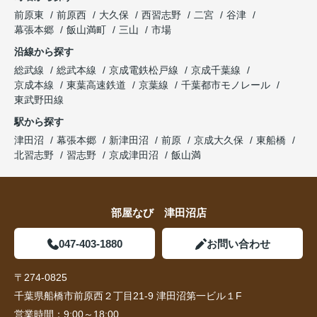
前原東
前原西
大久保
西習志野
二宮
谷津
幕張本郷
飯山満町
三山
市場
沿線から探す
総武線
総武本線
京成電鉄松戸線
京成千葉線
京成本線
東葉高速鉄道
京葉線
千葉都市モノレール
東武野田線
駅から探す
津田沼
幕張本郷
新津田沼
前原
京成大久保
東船橋
北習志野
習志野
京成津田沼
飯山満
部屋なび 津田沼店
047-403-1880
お問い合わせ
〒274-0825
千葉県船橋市前原西２丁目21-9 津田沼第一ビル１F
営業時間：
9:00～18:00