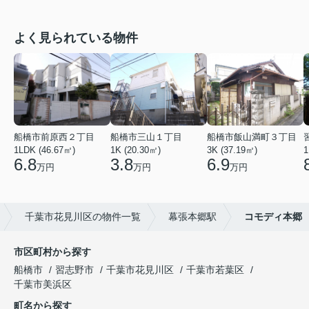
よく見られている物件
船橋市前原西２丁目
船橋市三山１丁目
船橋市飯山満町３丁目
1LDK (46.67㎡)
1K (20.30㎡)
3K (37.19㎡)
1
6.8
3.8
6.9
万円
万円
万円
千葉市花見川区の物件一覧
幕張本郷駅
コモディ本郷
市区町村から探す
船橋市
習志野市
千葉市花見川区
千葉市若葉区
千葉市美浜区
町名から探す