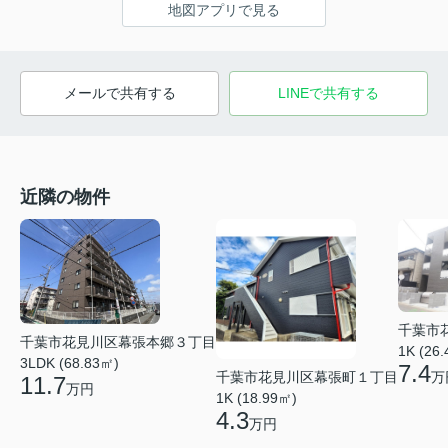
地図アプリで見る
メールで共有する
LINEで共有する
近隣の物件
千葉市
千葉市花見川区幕張本郷３丁目
1K (26
3LDK (68.83㎡)
7.4
万
千葉市花見川区幕張町１丁目
11.7
万円
1K (18.99㎡)
4.3
万円