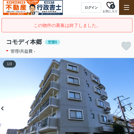
0
ログイン
お気に入り
この物件の募集は終了しました。
コモディ本郷
空室0
-
管理/共益費 -
1
/
3