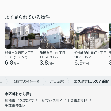
よく見られている物件
船橋市前原西２丁目
船橋市三山１丁目
船橋市飯山満町３丁目
1LDK (46.67㎡)
1K (20.30㎡)
3K (37.19㎡)
1
6.8
3.8
6.9
万円
万円
万円
店
船橋市の物件一覧
津田沼駅
エスポアヒルズⅥ番館
市区町村から探す
船橋市
習志野市
千葉市花見川区
千葉市若葉区
千葉市美浜区