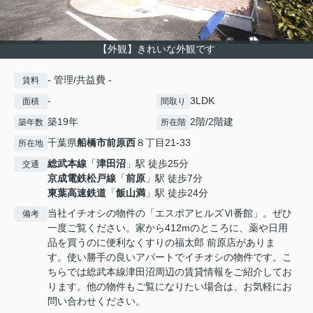
【外観】きれいな外観です
- 管理/共益費 -
賃料
-
3LDK
面積
間取り
築19年
2階/2階建
築年数
所在階
千葉県
船橋市
前原西
８丁目21-33
所在地
総武本線
「
津田沼
」駅 徒歩25分
交通
京成電鉄松戸線
「
前原
」駅 徒歩7分
東葉高速鉄道
「
飯山満
」駅 徒歩24分
当社イチオシの物件の「エスポアヒルズⅥ番館」。ぜひ
備考
一度ご覧ください。家から412mのところに、薬や日用
品を買うのに便利なくすりの福太郎 前原店がありま
す。使い勝手の良いアパートでイチオシの物件です。こ
ちらでは総武本線津田沼周辺の賃貸情報をご紹介してお
ります。他の物件もご覧になりたい場合は、お気軽にお
問い合わせください。