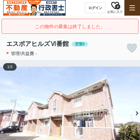
0
ログイン
お気に入り
この物件の募集は終了しました。
エスポアヒルズⅥ番館
空室0
-
管理/共益費 -
1
/
3