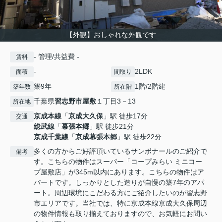
【外観】おしゃれな外観です
- 管理/共益費 -
賃料
-
2LDK
面積
間取り
築9年
1階/2階建
築年数
所在階
千葉県
習志野市
屋敷
１丁目3－13
所在地
京成本線
「
京成大久保
」駅 徒歩17分
交通
総武線
「
幕張本郷
」駅 徒歩21分
京成千葉線
「
京成幕張本郷
」駅 徒歩22分
多くの方からご好評頂いているサンボナールのご紹介で
備考
す。こちらの物件はスーパー「コープみらい ミニコー
プ屋敷店」が345m以内にあります。こちらの物件はア
パートです。しっかりとした造りが自慢の築7年のアパ
ート。周辺環境にこだわる方にご紹介したいのが習志野
市エリアです。当社では、特に京成本線京成大久保周辺
の物件情報も取り揃えておりますので、お気軽にお問い