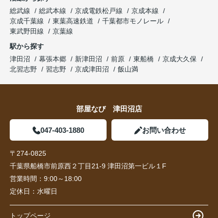
総武線
総武本線
京成電鉄松戸線
京成本線
京成千葉線
東葉高速鉄道
千葉都市モノレール
東武野田線
京葉線
駅から探す
津田沼
幕張本郷
新津田沼
前原
東船橋
京成大久保
北習志野
習志野
京成津田沼
飯山満
部屋なび 津田沼店
047-403-1880
お問い合わせ
〒274-0825
千葉県船橋市前原西２丁目21-9 津田沼第一ビル１F
営業時間：
9:00～18:00
定休日：
水曜日
トップページ