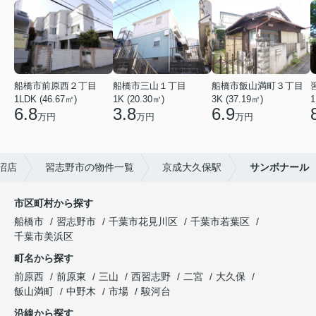
船橋市前原西２丁目
船橋市三山１丁目
船橋市飯山満町３丁目
1LDK (46.67㎡)
1K (20.30㎡)
3K (37.19㎡)
1
6.8
3.8
6.9
万円
万円
万円
沼店
習志野市の物件一覧
京成大久保駅
サンボナール
市区町村から探す
船橋市
習志野市
千葉市花見川区
千葉市若葉区
千葉市美浜区
町名から探す
前原西
前原東
三山
西習志野
二宮
大久保
飯山満町
中野木
市場
駿河台
沿線から探す