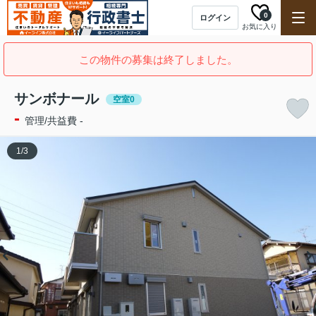
0
ログイン
お気に入り
この物件の募集は終了しました。
サンボナール
空室0
-
管理/共益費 -
1
/
3