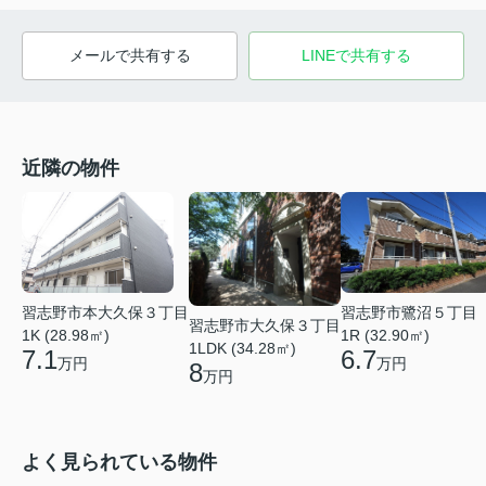
メールで共有する
LINEで共有する
近隣の物件
習志野市本大久保３丁目
習志野市鷺沼５丁目
習志野市大久保３丁目
1K (28.98㎡)
1R (32.90㎡)
1LDK (34.28㎡)
7.1
6.7
万円
万円
8
万円
よく見られている物件