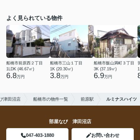
よく見られている物件
船橋市前原西２丁目
船橋市三山１丁目
船橋市飯山満町３丁目
1LDK (46.67㎡)
1K (20.30㎡)
3K (37.19㎡)
1
6.8
3.8
6.9
万円
万円
万円
び津田沼店
船橋市の物件一覧
前原駅
ルミナスハイツ
部屋なび 津田沼店
047-403-1880
お問い合わせ