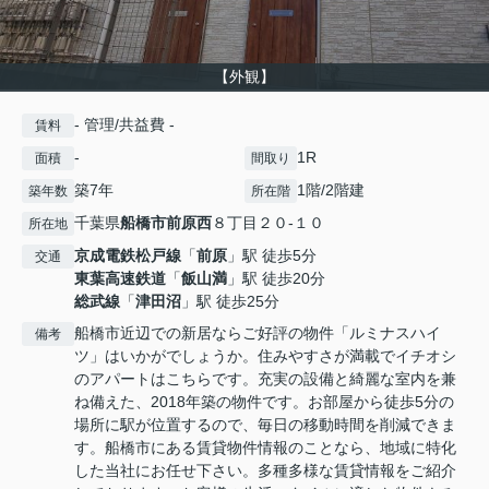
【外観】
- 管理/共益費 -
賃料
-
1R
面積
間取り
築7年
1階/2階建
築年数
所在階
千葉県
船橋市
前原西
８丁目２０-１０
所在地
京成電鉄松戸線
「
前原
」駅 徒歩5分
交通
東葉高速鉄道
「
飯山満
」駅 徒歩20分
総武線
「
津田沼
」駅 徒歩25分
船橋市近辺での新居ならご好評の物件「ルミナスハイ
備考
ツ」はいかがでしょうか。住みやすさが満載でイチオシ
のアパートはこちらです。充実の設備と綺麗な室内を兼
ね備えた、2018年築の物件です。お部屋から徒歩5分の
場所に駅が位置するので、毎日の移動時間を削減できま
す。船橋市にある賃貸物件情報のことなら、地域に特化
した当社にお任せ下さい。多種多様な賃貸情報をご紹介