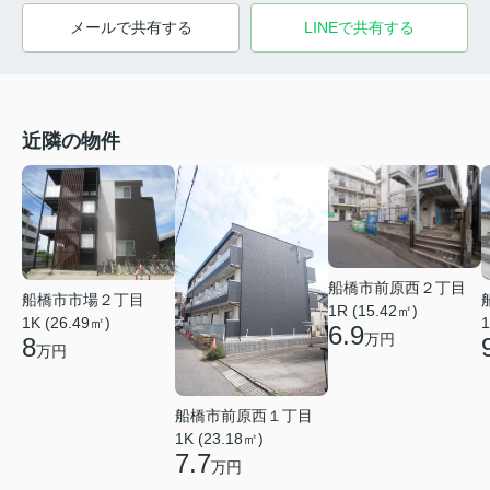
メールで共有する
LINEで共有する
近隣の物件
船橋市前原西２丁目
船橋市市場２丁目
1R (15.42㎡)
1K (26.49㎡)
1
6.9
万円
8
万円
船橋市前原西１丁目
1K (23.18㎡)
7.7
万円