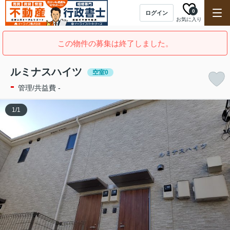
0
ログイン
お気に入り
この物件の募集は終了しました。
ルミナスハイツ
空室0
-
管理/共益費 -
1
/
1