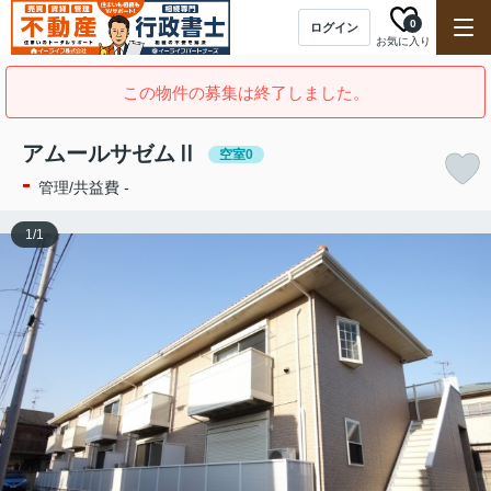
0
ログイン
お気に入り
この物件の募集は終了しました。
アムールサゼムⅡ
空室0
-
管理/共益費 -
1
/
1