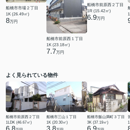
船橋市前原西２丁目
船橋市市場２丁目
1R (15.42㎡)
1K (26.49㎡)
1
6.9
万円
8
万円
船橋市前原西１丁目
1K (23.18㎡)
7.7
万円
よく見られている物件
船橋市前原西２丁目
船橋市三山１丁目
船橋市飯山満町３丁目
1LDK (46.67㎡)
1K (20.30㎡)
3K (37.19㎡)
1
6.8
3.8
6.9
万円
万円
万円