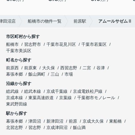
津田沼店
船橋市の物件一覧
前原駅
アムールサゼムⅡ
市区町村から探す
船橋市
習志野市
千葉市花見川区
千葉市若葉区
千葉市美浜区
町名から探す
前原西
前原東
大久保
西習志野
二宮
谷津
幕張本郷
飯山満町
三山
市場
沿線から探す
総武線
総武本線
京成千葉線
京成電鉄松戸線
京成本線
東葉高速鉄道
京葉線
千葉都市モノレール
東武野田線
駅から探す
幕張本郷
津田沼
新津田沼
前原
京成大久保
東船橋
北習志野
習志野
京成津田沼
飯山満