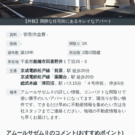
【外観】閑静な住宅街にあるキレイなアパート
- 管理/共益費 -
賃料
-
1K
面積
間取り
築19年
1階/2階建
築年数
所在階
千葉県
船橋市
田喜野井
１丁目25－3
所在地
京成電鉄松戸線
「
前原
」駅 徒歩20分
交通
京成電鉄松戸線
「
薬園台
」駅 徒歩20分
総武本線
「
津田沼
」駅 バス15分 「４号停前」 停歩5分
アムールサゼムⅡの詳しい情報。コンパクトな間取りで
備考
使い勝手のいいアパートになってます。陽当りが良い物
件です。できるだけ早めに不動産情報を集めたい方は当
社スタッフまでご連絡ください。地域の不動産情報をい
ち早くお届けします。
アムールサゼムⅡのコメント(おすすめポイント)