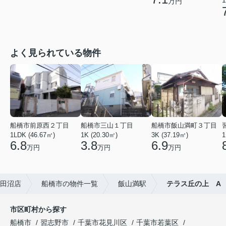
万円
よく見られている物件
船橋市前原西２丁目
船橋市三山１丁目
船橋市飯山満町３丁目
1LDK (46.67㎡)
1K (20.30㎡)
3K (37.19㎡)
1
6.8
3.8
6.9
万円
万円
万円
田沼店
船橋市の物件一覧
飯山満駅
テラス丘の上 A
市区町村から探す
船橋市
習志野市
千葉市花見川区
千葉市若葉区