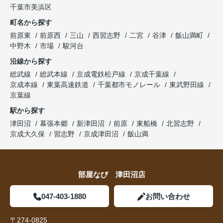
千葉市美浜区
町名から探す
前原東
前原西
三山
西習志野
二宮
谷津
飯山満町
中野木
市場
駿河台
沿線から探す
総武線
総武本線
京成電鉄松戸線
京成千葉線
京成本線
東葉高速鉄道
千葉都市モノレール
東武野田線
京葉線
駅から探す
津田沼
幕張本郷
新津田沼
前原
東船橋
北習志野
京成大久保
習志野
京成津田沼
飯山満
部屋なび 津田沼店
047-403-1880
お問い合わせ
〒274-0825