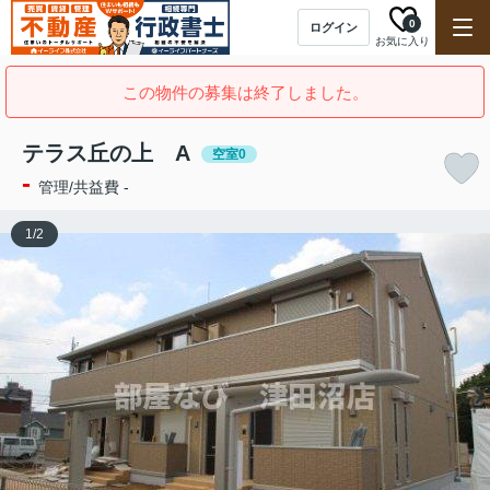
0
ログイン
お気に入り
この物件の募集は終了しました。
テラス丘の上 A
空室0
-
管理/共益費 -
1
/
2