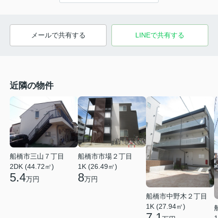
メールで共有する
LINEで共有する
近隣の物件
船橋市三山７丁目
船橋市市場２丁目
2DK (44.72㎡)
1K (26.49㎡)
5.4
8
万円
万円
船橋市中野木２丁目
1K (27.94㎡)
7.1
1