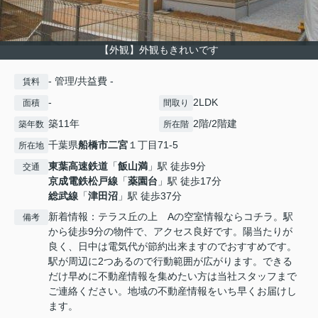
【外観】外観もきれいです
- 管理/共益費 -
賃料
-
2LDK
面積
間取り
築11年
2階/2階建
築年数
所在階
千葉県
船橋市
二宮
１丁目71-5
所在地
東葉高速鉄道
「
飯山満
」駅 徒歩9分
交通
京成電鉄松戸線
「
薬園台
」駅 徒歩17分
総武線
「
津田沼
」駅 徒歩37分
新着情報：テラス丘の上 Aの空室情報ならコチラ。駅
備考
から徒歩9分の物件で、アクセス良好です。陽当たりが
良く、日中は電気代が節約出来ますのでおすすめです。
駅が周辺に2つあるので行動範囲が広がります。できる
だけ早めに不動産情報を集めたい方は当社スタッフまで
ご連絡ください。地域の不動産情報をいち早くお届けし
ます。