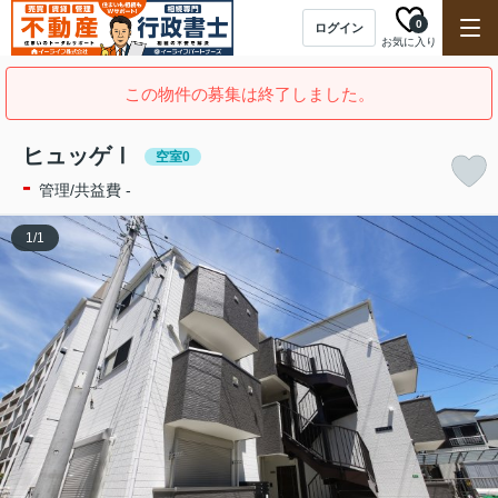
0
ログイン
お気に入り
この物件の募集は終了しました。
ヒュッゲⅠ
空室0
-
管理/共益費 -
1
/
1