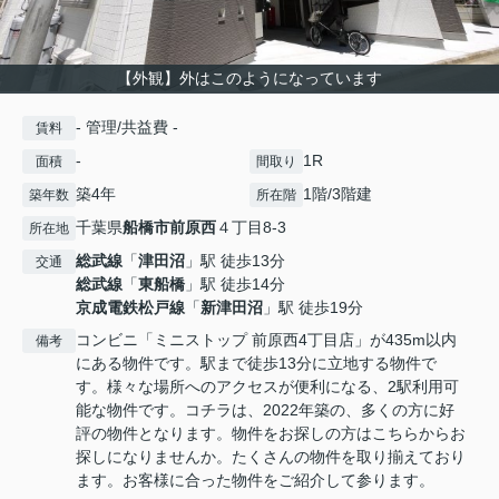
【外観】外はこのようになっています
- 管理/共益費 -
賃料
-
1R
面積
間取り
築4年
1階/3階建
築年数
所在階
千葉県
船橋市
前原西
４丁目8-3
所在地
総武線
「
津田沼
」駅 徒歩13分
交通
総武線
「
東船橋
」駅 徒歩14分
京成電鉄松戸線
「
新津田沼
」駅 徒歩19分
コンビニ「ミニストップ 前原西4丁目店」が435m以内
備考
にある物件です。駅まで徒歩13分に立地する物件で
す。様々な場所へのアクセスが便利になる、2駅利用可
能な物件です。コチラは、2022年築の、多くの方に好
評の物件となります。物件をお探しの方はこちらからお
探しになりませんか。たくさんの物件を取り揃えており
ます。お客様に合った物件をご紹介して参ります。