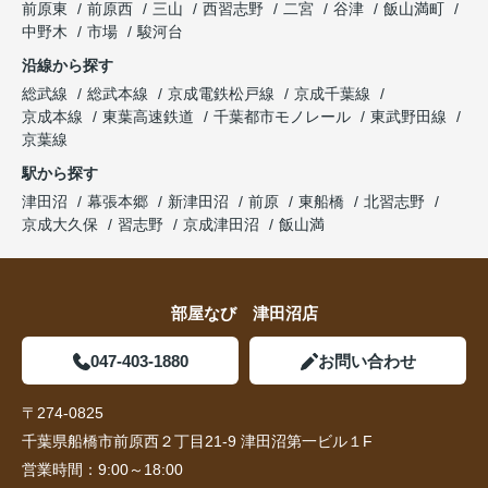
前原東
前原西
三山
西習志野
二宮
谷津
飯山満町
中野木
市場
駿河台
沿線から探す
総武線
総武本線
京成電鉄松戸線
京成千葉線
京成本線
東葉高速鉄道
千葉都市モノレール
東武野田線
京葉線
駅から探す
津田沼
幕張本郷
新津田沼
前原
東船橋
北習志野
京成大久保
習志野
京成津田沼
飯山満
部屋なび 津田沼店
047-403-1880
お問い合わせ
〒274-0825
千葉県船橋市前原西２丁目21-9 津田沼第一ビル１F
営業時間：
9:00～18:00