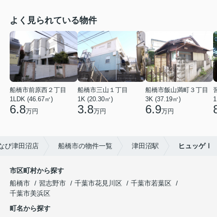
よく見られている物件
船橋市前原西２丁目
船橋市三山１丁目
船橋市飯山満町３丁目
1LDK (46.67㎡)
1K (20.30㎡)
3K (37.19㎡)
1
6.8
3.8
6.9
万円
万円
万円
なび津田沼店
船橋市の物件一覧
津田沼駅
ヒュッゲⅠ
市区町村から探す
船橋市
習志野市
千葉市花見川区
千葉市若葉区
千葉市美浜区
町名から探す