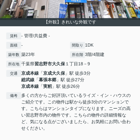
【外観】きれいな外観です
- 管理/共益費 -
賃料
-
1DK
面積
間取り
築23年
3階/4階建
築年数
所在階
千葉県
習志野市
大久保
１丁目18－9
所在地
京成本線
「
京成大久保
」駅 徒歩3分
交通
総武線
「
幕張本郷
」駅 徒歩27分
京成本線
「
実籾
」駅 徒歩26分
多くの方からご好評頂いているライズ・イン・ハウスの
備考
ご紹介です。この物件は駅から徒歩3分のマンションで
す。こちらはマンションタイプになります。ニーズの高
い習志野市内の物件です。こちらの物件の詳細情報な
ど、気になる点がございましたら、お気軽にお問い合わ
せください。