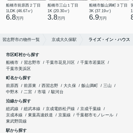
船橋市前原西２丁目
船橋市三山１丁目
船橋市飯山満町３丁目
1LDK (46.67㎡)
1K (20.30㎡)
3K (37.19㎡)
1
6.8
3.8
6.9
万円
万円
万円
習志野市の物件一覧
京成大久保駅
ライズ・イン・ハウス
市区町村から探す
船橋市
習志野市
千葉市花見川区
千葉市若葉区
千葉市美浜区
町名から探す
前原西
前原東
西習志野
大久保
飯山満町
三山
中野木
二宮
市場
駿河台
沿線から探す
総武線
総武本線
京成電鉄松戸線
京成千葉線
京成本線
東葉高速鉄道
京葉線
千葉都市モノレール
東武野田線
駅から探す