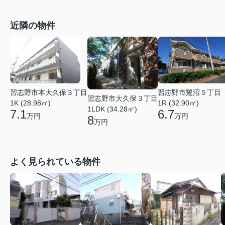
近隣の物件
習志野市本大久保３丁目
習志野市鷺沼５丁目
習志野市大久保３丁目
1K (28.98㎡)
1R (32.90㎡)
1LDK (34.28㎡)
7.1
6.7
万円
万円
8
万円
よく見られている物件