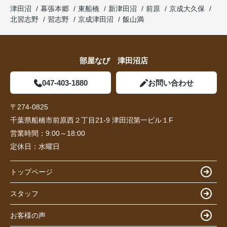
津田沼
幕張本郷
東船橋
新津田沼
前原
京成大久保
北習志野
習志野
京成津田沼
飯山満
部屋なび 津田沼店
047-403-1880
お問い合わせ
〒274-0825
千葉県船橋市前原西２丁目21-9 津田沼第一ビル１F
営業時間：
9:00～18:00
定休日：
水曜日
トップページ
スタッフ
お客様の声