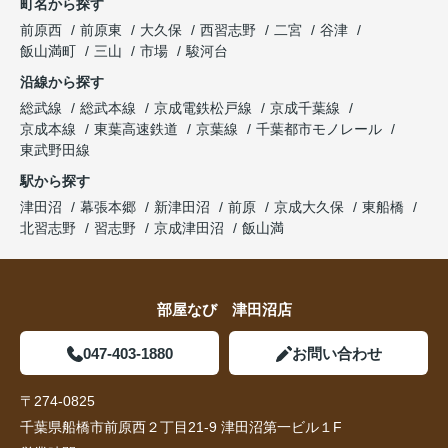
町名から探す
前原西
前原東
大久保
西習志野
二宮
谷津
飯山満町
三山
市場
駿河台
沿線から探す
総武線
総武本線
京成電鉄松戸線
京成千葉線
京成本線
東葉高速鉄道
京葉線
千葉都市モノレール
東武野田線
駅から探す
津田沼
幕張本郷
新津田沼
前原
京成大久保
東船橋
北習志野
習志野
京成津田沼
飯山満
部屋なび 津田沼店
047-403-1880
お問い合わせ
〒274-0825
千葉県船橋市前原西２丁目21-9 津田沼第一ビル１F