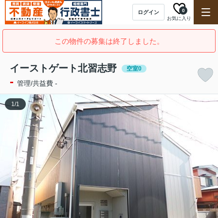
0
ログイン
お気に入り
この物件の募集は終了しました。
イーストゲート北習志野
空室0
-
管理/共益費 -
1
/
1