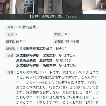
【外観】外観は落ち着いています
- 管理/共益費 -
賃料
-
1DK
面積
間取り
築15年
2階/2階建
築年数
所在階
千葉県
船橋市
習志野台
２丁目4-17
所在地
京成電鉄松戸線
「
北習志野
」駅 徒歩1分
交通
東葉高速鉄道
「
北習志野
」駅 徒歩1分
京成電鉄松戸線
「
高根木戸
」駅 徒歩10分
こちらの物件はアパートです。駅まで歩いてアクセスで
備考
きる、徒歩1分の距離に立地する物件です。こちらのア
パートから200mのところに駐車場があります。2駅利
用できる場所にあり、行き先に合わせて使い分けができ
ます。賃貸物件をお探しなら、当社にお任せ下さい。こ
だわりやニーズに合わせた物件をご紹介するほか、しっ
かりとサポート致しますので、どうぞお気軽にお問い合