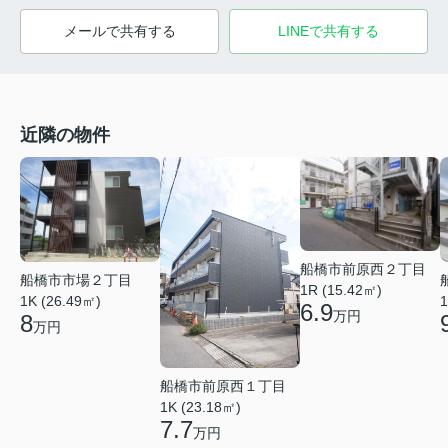
メールで共有する
LINEで共有する
近隣の物件
船橋市前原西２丁目
船橋市市場２丁目
1R (15.42㎡)
1K (26.49㎡)
1
6.9
万円
8
万円
船橋市前原西１丁目
1K (23.18㎡)
7.7
万円