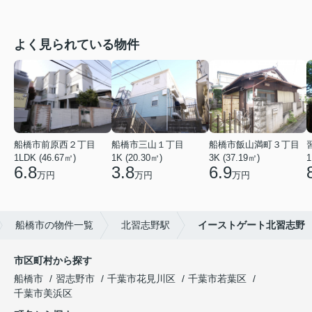
よく見られている物件
船橋市前原西２丁目
船橋市三山１丁目
船橋市飯山満町３丁目
1LDK (46.67㎡)
1K (20.30㎡)
3K (37.19㎡)
1
6.8
3.8
6.9
万円
万円
万円
船橋市の物件一覧
北習志野駅
イーストゲート北習志野
市区町村から探す
船橋市
習志野市
千葉市花見川区
千葉市若葉区
千葉市美浜区