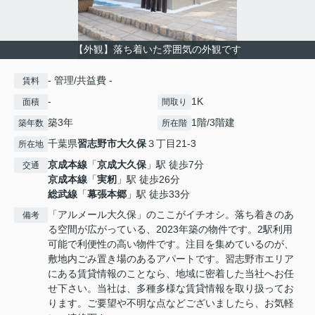
【外観】落ち着いた雰囲気の外観です
- 管理/共益費 -
賃料
-
1K
面積
間取り
築3年
1階/3階建
築年数
所在階
千葉県
習志野市
大久保
３丁目21-3
所在地
京成本線
「
京成大久保
」駅 徒歩7分
交通
京成本線
「
実籾
」駅 徒歩26分
総武線
「
幕張本郷
」駅 徒歩33分
「アルメール大久保」のここがイチオシ。落ち着きのあ
備考
る空間が広がっている、2023年築の物件です。2駅利用
可能で利便性の高い物件です。注目を集めているのが、
敷地内ごみ置き場のあるアパートです。習志野市エリア
にある賃貸情報のことなら、地域に密着した当社へお任
せ下さい。当社は、多種多様な賃貸情報を取り扱ってお
ります。ご要望や不明な点などございましたら、お気軽