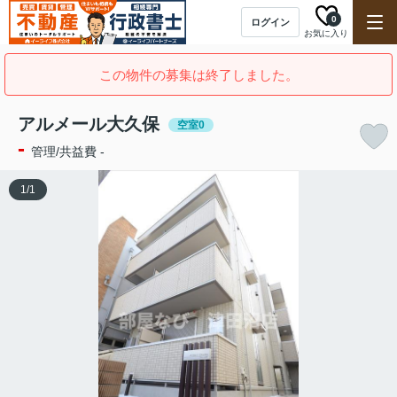
0
ログイン
お気に入り
この物件の募集は終了しました。
アルメール大久保
空室0
-
管理/共益費 -
1
/
1