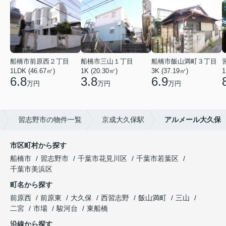
船橋市前原西２丁目
船橋市三山１丁目
船橋市飯山満町３丁目
1LDK (46.67㎡)
1K (20.30㎡)
3K (37.19㎡)
1
6.8
3.8
6.9
万円
万円
万円
習志野市の物件一覧
京成大久保駅
アルメール大久保
市区町村から探す
船橋市
習志野市
千葉市花見川区
千葉市若葉区
千葉市美浜区
町名から探す
前原西
前原東
大久保
西習志野
飯山満町
三山
二宮
市場
駿河台
東船橋
沿線から探す