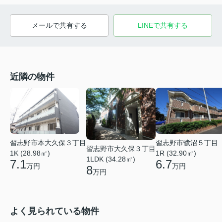
メールで共有する
LINEで共有する
近隣の物件
習志野市本大久保３丁目
習志野市鷺沼５丁目
習志野市大久保３丁目
1K (28.98㎡)
1R (32.90㎡)
1LDK (34.28㎡)
7.1
6.7
万円
万円
8
万円
よく見られている物件