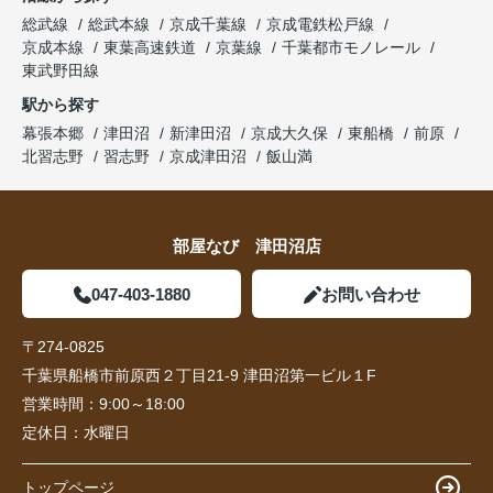
総武線
総武本線
京成千葉線
京成電鉄松戸線
京成本線
東葉高速鉄道
京葉線
千葉都市モノレール
東武野田線
駅から探す
幕張本郷
津田沼
新津田沼
京成大久保
東船橋
前原
北習志野
習志野
京成津田沼
飯山満
部屋なび 津田沼店
047-403-1880
お問い合わせ
〒274-0825
千葉県船橋市前原西２丁目21-9 津田沼第一ビル１F
営業時間：
9:00～18:00
定休日：
水曜日
トップページ