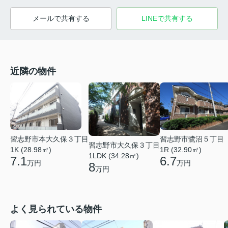
メールで共有する
LINEで共有する
近隣の物件
習志野市本大久保３丁目
習志野市鷺沼５丁目
習志野市大久保３丁目
1K (28.98㎡)
1R (32.90㎡)
1LDK (34.28㎡)
7.1
6.7
万円
万円
8
万円
よく見られている物件