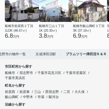
船橋市前原西２丁目
船橋市三山１丁目
船橋市飯山満町３丁目
1LDK (46.67㎡)
1K (20.30㎡)
3K (37.19㎡)
1
6.8
3.8
6.9
万円
万円
万円
志野市の物件一覧
京成津田沼駅
プラムツリー津田沼Ｒ＆Ｒ
市区町村から探す
船橋市
習志野市
千葉市花見川区
千葉市若葉区
千葉市美浜区
町名から探す
前原西
前原東
三山
西習志野
二宮
大久保
飯山満町
中野木
市場
駿河台
沿線から探す