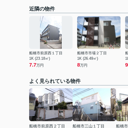
近隣の物件
船橋市前原西１丁目
船橋市市場２丁目
1K (23.18㎡)
1K (26.49㎡)
1
7.7
8
9
万円
万円
よく見られている物件
船橋市前原西２丁目
船橋市三山１丁目
船橋市