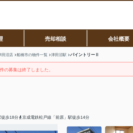
理
売却相談
会社概要
パイントリーⅡ
津田沼店
船橋市の物件一覧
津田沼駅
件の募集は終了しました。
徒歩18分
京成電鉄松戸線「前原」駅徒歩14分