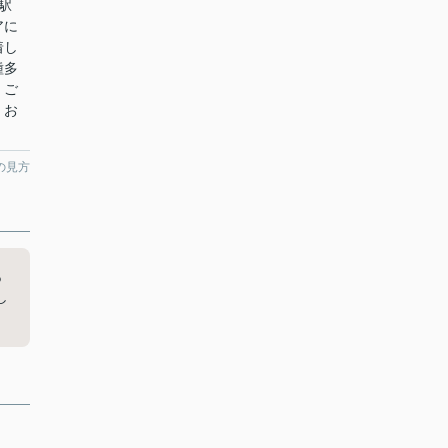
駅
アに
着し
種多
。ご
、お
の見方
あ
し