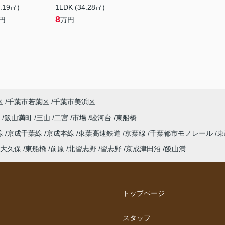
7.19㎡)
1LDK (34.28㎡)
8
円
万円
区
千葉市若葉区
千葉市美浜区
野
飯山満町
三山
二宮
市場
駿河台
東船橋
線
京成千葉線
京成本線
東葉高速鉄道
京葉線
千葉都市モノレール
東
大久保
東船橋
前原
北習志野
習志野
京成津田沼
飯山満
トップページ
スタッフ