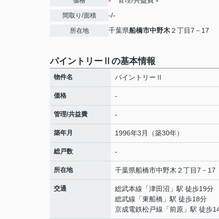
-
管理/共益費
-
価格
-/-
間取り/面積
千葉県
船橋市
中野木
２丁目7－17
所在地
パイントリーⅡの基本情報
物件名
パイントリーⅡ
価格
-
管理/共益費
-
築年月
1996年3月（築30年）
総戸数
-
所在地
千葉県
船橋市
中野木
２丁目7－17
交通
総武本線
「
津田沼
」駅 徒歩19分
総武線
「
東船橋
」駅 徒歩18分
京成電鉄松戸線
「
前原
」駅 徒歩1