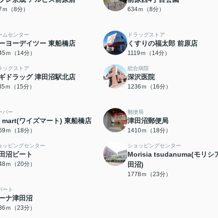
87ｍ（8分）
634ｍ（8分）
ームセンター
ドラッグストア
ーヨーデイツー 東船橋店
くすりの福太郎 前原店
045ｍ（14分）
1119ｍ（14分）
ラッグストア
総合病院
ギドラッグ 津田沼駅北店
深沢医院
185ｍ（15分）
1236ｍ（16分）
ーパー
郵便局
s mart(ワイズマート) 東船橋店
津田沼郵便局
369ｍ（18分）
1410ｍ（18分）
ョッピングセンター
ショッピングセンター
田沼ビート
Morisia tsudanuma(モリ
548ｍ（20分）
田沼)
1778ｍ（23分）
パート
ーナ津田沼
836ｍ（23分）