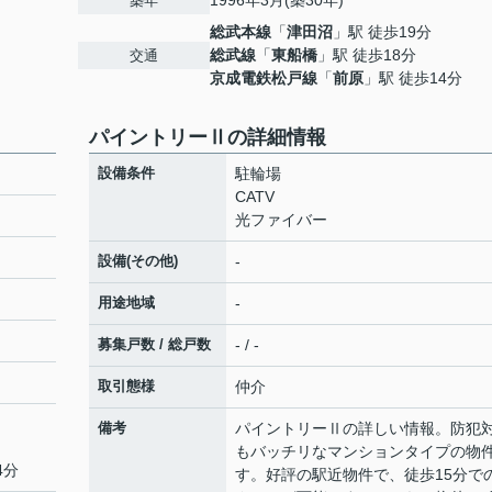
1996年3月(築30年)
築年
総武本線
「
津田沼
」駅 徒歩19分
総武線
「
東船橋
」駅 徒歩18分
交通
京成電鉄松戸線
「
前原
」駅 徒歩14分
パイントリーⅡの詳細情報
設備条件
駐輪場
CATV
光ファイバー
設備(その他)
-
用途地域
-
募集戸数 / 総戸数
- / -
取引態様
仲介
備考
パイントリーⅡの詳しい情報。防犯
もバッチリなマンションタイプの物
4分
す。好評の駅近物件で、徒歩15分で