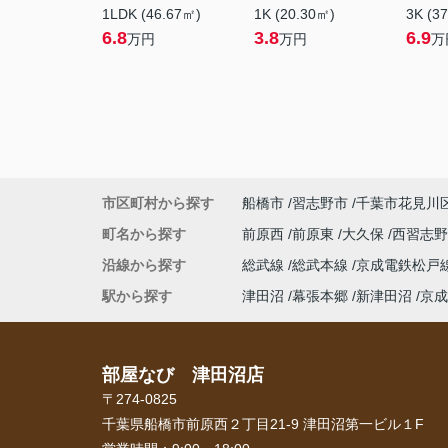
1LDK (46.67㎡)
1K (20.30㎡)
3K (3
6.8
3.8
6.9
万円
万円
万
市区町村から探す
船橋市
習志野市
千葉市花見川
町名から探す
前原西
前原東
大久保
西習志
沿線から探す
総武線
総武本線
京成電鉄松戸
駅から探す
津田沼
幕張本郷
新津田沼
京成
部屋なび 津田沼店
〒274-0825
千葉県船橋市前原西２丁目21-9 津田沼第一ビル１F