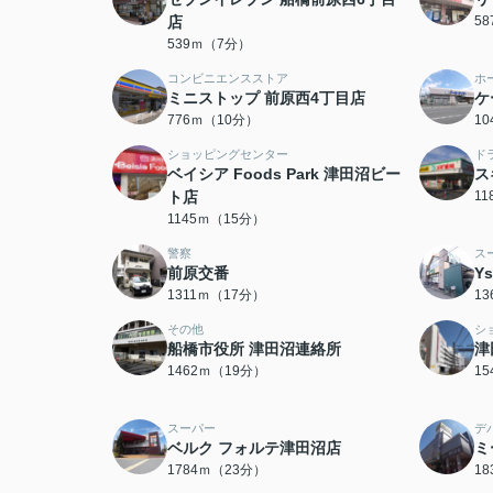
店
5
539ｍ（7分）
コンビニエンスストア
ホ
ミニストップ 前原西4丁目店
ケ
776ｍ（10分）
1
ショッピングセンター
ド
ベイシア Foods Park 津田沼ビー
ス
ト店
1
1145ｍ（15分）
警察
ス
前原交番
Y
1311ｍ（17分）
1
その他
シ
船橋市役所 津田沼連絡所
津
1462ｍ（19分）
1
スーパー
デ
ベルク フォルテ津田沼店
ミ
1784ｍ（23分）
1