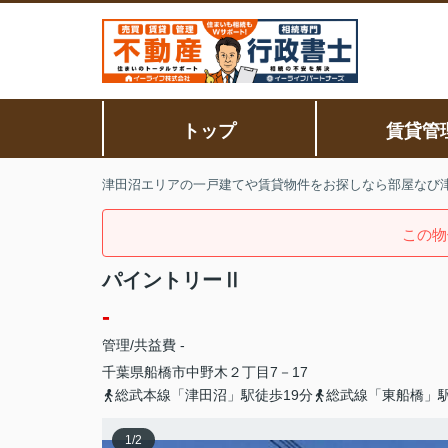
トップ
賃貸管
津田沼エリアの一戸建てや賃貸物件をお探しなら部屋なび
この物
パイントリーⅡ
-
管理/共益費 -
千葉県
船橋市
中野木
２丁目7－17
総武本線「津田沼」駅徒歩19分
総武線「東船橋」駅
1
/
2