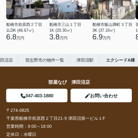
船橋市前原西２丁目
船橋市三山１丁目
船橋市飯山満町３丁目
1LDK (46.67㎡)
1K (20.30㎡)
3K (37.19㎡)
1
6.8
3.8
6.9
万円
万円
万円
田沼店
習志野市の物件一覧
津田沼駅
エクシードA棟
部屋なび 津田沼店
047-403-1880
お問い合わせ
〒274-0825
千葉県船橋市前原西２丁目21-9 津田沼第一ビル１F
営業時間：
9:00～18:00
定休日：
水曜日