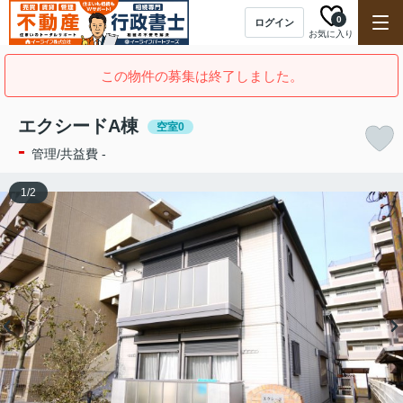
0
ログイン
お気に入り
この物件の募集は終了しました。
エクシードA棟
空室0
-
管理/共益費 -
1
/
2