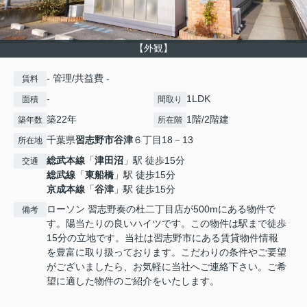
【外観】
- 管理/共益費 -
賃料
-
1LDK
面積
間取り
築22年
1階/2階建
築年数
所在階
千葉県
習志野市
谷津
６丁目18－13
所在地
総武本線
「
津田沼
」駅 徒歩15分
交通
総武線
「
東船橋
」駅 徒歩15分
京成本線
「
谷津
」駅 徒歩15分
ローソン 習志野奏の杜二丁目店が500mにある物件で
備考
す。陽当たりの良いハイツです。この物件は駅まで徒歩
15分の立地です。当社は習志野市にある賃貸物件情報
を豊富に取り扱っております。こだわりの条件やご要望
がございましたら、お気軽に当社へご連絡下さい。ご希
望に適した物件のご紹介をいたします。