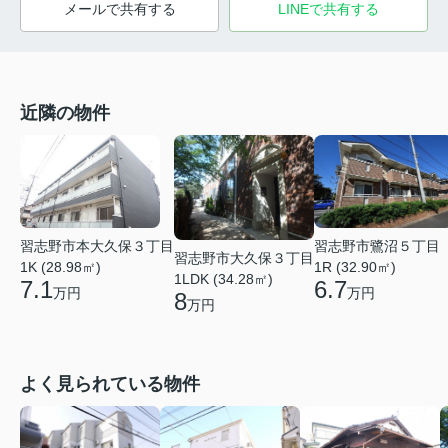
メールで共有する
LINEで共有する
近隣の物件
習志野市本大久保３丁目
習志野市鷺沼５丁目
習志野市大久保３丁目
1K (28.98㎡)
1R (32.90㎡)
1LDK (34.28㎡)
7.1
6.7
万円
万円
8
万円
よく見られている物件