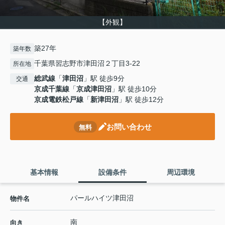
【外観】
築27年
築年数
千葉県習志野市津田沼２丁目3-22
所在地
総武線
「
津田沼
」駅 徒歩9分
交通
京成千葉線
「
京成津田沼
」駅 徒歩10分
京成電鉄松戸線
「
新津田沼
」駅 徒歩12分
お問い合わせ
無料
基本情報
設備条件
周辺環境
パールハイツ津田沼
物件名
南
向き