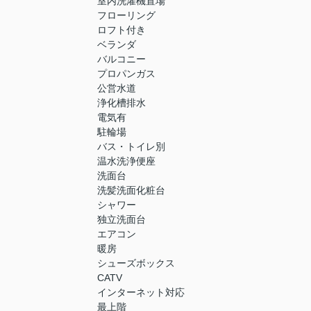
室内洗濯機置場
フローリング
ロフト付き
ベランダ
バルコニー
プロパンガス
公営水道
浄化槽排水
電気有
駐輪場
バス・トイレ別
温水洗浄便座
洗面台
洗髪洗面化粧台
シャワー
独立洗面台
エアコン
暖房
シューズボックス
CATV
インターネット対応
最上階