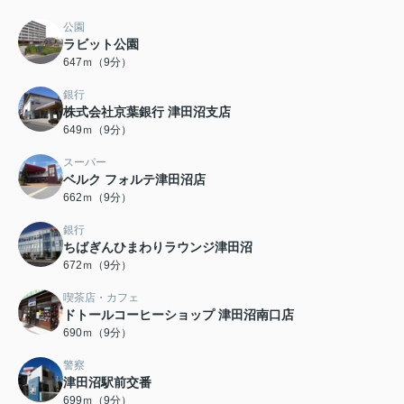
公園
ラビット公園
647ｍ（9分）
銀行
株式会社京葉銀行 津田沼支店
649ｍ（9分）
スーパー
ベルク フォルテ津田沼店
662ｍ（9分）
銀行
ちばぎんひまわりラウンジ津田沼
672ｍ（9分）
喫茶店・カフェ
ドトールコーヒーショップ 津田沼南口店
690ｍ（9分）
警察
津田沼駅前交番
699ｍ（9分）