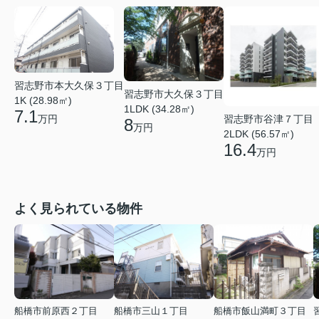
習志野市本大久保３丁目
習志野市大久保３丁目
1K (28.98㎡)
1LDK (34.28㎡)
7.1
習志野市谷津７丁目
万円
8
万円
2LDK (56.57㎡)
16.4
万円
よく見られている物件
船橋市前原西２丁目
船橋市三山１丁目
船橋市飯山満町３丁目