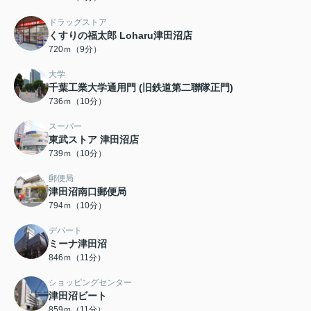
ドラッグストア
くすりの福太郎 Loharu津田沼店
720ｍ（9分）
大学
千葉工業大学通用門 (旧鉄道第二聯隊正門)
736ｍ（10分）
スーパー
東武ストア 津田沼店
739ｍ（10分）
郵便局
津田沼南口郵便局
794ｍ（10分）
デパート
ミーナ津田沼
846ｍ（11分）
ショッピングセンター
津田沼ビート
859ｍ（11分）