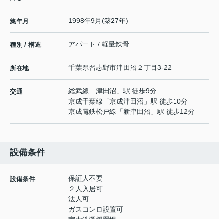
1998年9月(築27年)
築年月
アパート / 軽量鉄骨
種別 / 構造
千葉県
習志野市
津田沼
２丁目3-22
所在地
総武線
「
津田沼
」駅 徒歩9分
交通
京成千葉線
「
京成津田沼
」駅 徒歩10分
京成電鉄松戸線
「
新津田沼
」駅 徒歩12分
設備条件
保証人不要
設備条件
２人入居可
法人可
ガスコンロ設置可