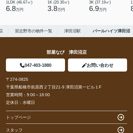
1LDK (46.67㎡)
1K (20.30㎡)
3K (37.19㎡)
1
6.8
3.8
6.9
万円
万円
万円
店
習志野市の物件一覧
津田沼駅
パールハイツ津田沼
部屋なび 津田沼店
047-403-1880
お問い合わせ
〒274-0825
千葉県船橋市前原西２丁目21-9 津田沼第一ビル１F
営業時間：
9:00～18:00
定休日：
水曜日
トップページ
スタッフ