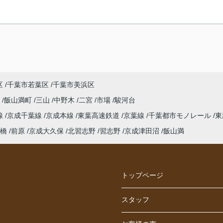
区
千葉市若葉区
千葉市美浜区
保
飯山満町
三山
中野木
二宮
市場
駿河台
線
京成千葉線
京成本線
東葉高速鉄道
京葉線
千葉都市モノレール
東
橋
前原
京成大久保
北習志野
習志野
京成津田沼
飯山満
トップページ
スタッフ