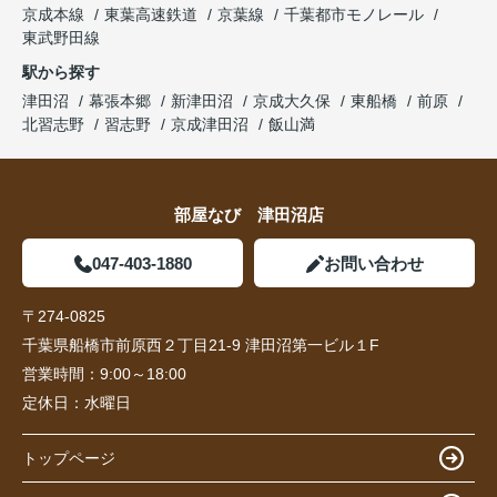
京成本線
東葉高速鉄道
京葉線
千葉都市モノレール
東武野田線
駅から探す
津田沼
幕張本郷
新津田沼
京成大久保
東船橋
前原
北習志野
習志野
京成津田沼
飯山満
部屋なび 津田沼店
047-403-1880
お問い合わせ
〒274-0825
千葉県船橋市前原西２丁目21-9 津田沼第一ビル１F
営業時間：
9:00～18:00
定休日：
水曜日
トップページ