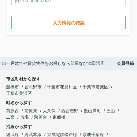
入力情報の確認
アの一戸建てや賃貸物件をお探しなら部屋なび津田沼店
会員登録
市区町村から探す
船橋市
習志野市
千葉市花見川区
千葉市若葉区
千葉市美浜区
町名から探す
前原西
前原東
大久保
西習志野
飯山満町
三山
二宮
市場
駿河台
東船橋
沿線から探す
総武線
総武本線
京成電鉄松戸線
京成千葉線