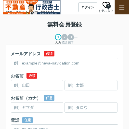
0
ログイン
お気に入り
無料会員登録
入力
確認
完了
メールアドレス
必須
お名前
必須
お名前（カナ）
任意
電話
任意