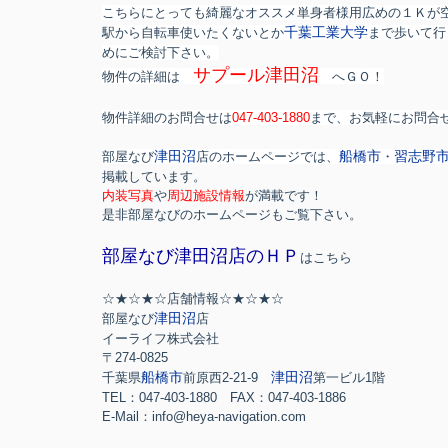
こちらにとっても綺麗なオススメ単身者様用広めの１Ｋが空きま
千葉工業大学
駅から自転車使いたくないとか
まで歩いて行
めにご検討下さい。
サプール津田沼
物件の詳細は
へＧＯ！
物件詳細のお問合せは
047-403-1880
まで、お気軽にお問合
津田沼
船橋市
習志野
部屋なび
店のホームページでは、
・
掲載しています。
内装写真
や
周辺施設情報
が満載です！
是非部屋なびのホームページもご覧下さい。
部屋なび津田沼店のＨＰ
はこちら
☆★☆★☆店舗情報☆★☆★☆
津田沼
部屋なび
店
イーライフ株式会社
〒274-0825
船橋市
津田沼
千葉県
前原西2-21-9
第一ビル1階
TEL：047-403-1880 FAX：047-403-1886
E-Mail：info@heya-navigation.com