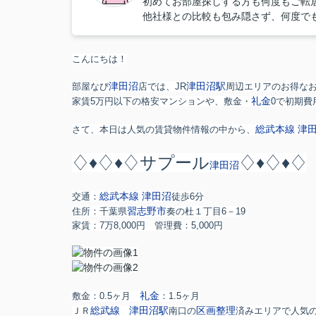
初めてお部屋探しする方も何度もご転
他社様との比較も包み隠さず、何度で
こんにちは！
津田沼
津田沼駅
部屋なび
店では、JR
周辺エリアのお得な
礼金
家賃5万円以下の格安マンションや、敷金・
0で初期費
総武本線
津
さて、本日は人気の賃貸物件情報の中から、
♢♦♢♦♢サプール
♢♦♢♦♢
津田沼
総武本線
津田沼
交通：
徒歩6分
習志野市
住所：千葉県
奏の杜１丁目6－19
家賃：7万8,000円 管理費：5,000円
礼金
敷金：
0.5ヶ月
：
1.5ヶ月
総武線
津田沼駅
区画整理
ＪＲ
南口の
済みエリアで人気