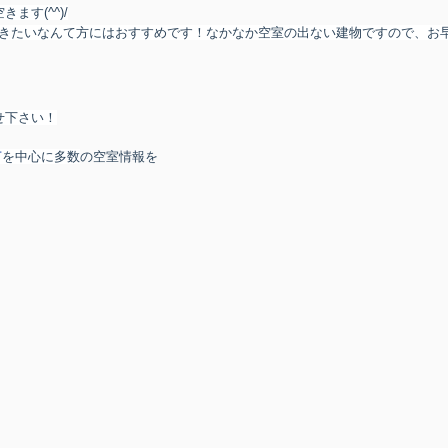
す(^^)/
きたいなんて方にはおすすめです！なかなか空室の出ない建物ですので、お
せ下さい！
市
を中心に多数
の空室情報を