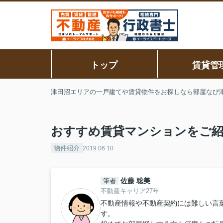
トップ
賃貸管
津田沼エリアの一戸建てや賃貸物件をお探しなら部屋なび
おすすめ賃貸マンションをご
物件紹介
2019.06.10
佐藤 聡美
筆者
不動産キャリア27年
不動産情報や不動産契約には難しい言
す。