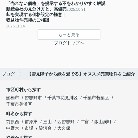
「売れない価格」を提示する不
をわかりやすく解説
動産会社の見分け方と、高値売
2025.10.31
却を実現する価格設定の極意 |
収益物件売却のご相談
2025.11.14
もっと見る
ブログトップへ
ブログ
【雪見障子から緑を愛でる】オススメ売買物件をご紹介
市区町村から探す
船橋市
習志野市
千葉市花見川区
千葉市若葉区
千葉市美浜区
町名から探す
前原西
前原東
三山
西習志野
二宮
飯山満町
中野木
市場
駿河台
大久保
沿線から探す