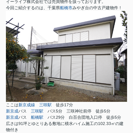
イーライフ株式会社では売買物件を扱っております。
今回ご紹介するのは、千葉県
船橋市
みやぎ台の中古戸建物件！
ここは
新京成線
三咲駅
徒歩17分
新京成
バス
三咲駅
バス5分 三咲神社前停 徒歩5分
新京成
バス
船橋駅
バス29分 白百合団地入口停 徒歩5分
広さは91坪とゆとりある敷地に積水ハイム施工の102.33㎡の建
物付き