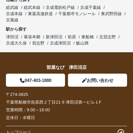
総武線
総武本線
京成電鉄松戸線
京成千葉線
京成本線
東葉高速鉄道
千葉都市モノレール
東武野田線
京葉線
駅から探す
津田沼
幕張本郷
新津田沼
前原
東船橋
北習志野
京成大久保
習志野
京成津田沼
飯山満
部屋なび 津田沼店
047-403-1880
お問い合わせ
〒274-0825
千葉県船橋市前原西２丁目21-9 津田沼第一ビル１F
営業時間：
9:00～18:00
定休日：
水曜日
トップページ