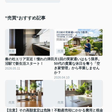
”売買”おすすめ記事
売買
売買
奏の杜エリア至近！憧れの津田
月1回の実家通いはもう限界。
沼駅で新生活スタート！
50代の貴重な休日を奪う「空
き家管理」から卒業しません
2026.05.11
か？
2026.04.10
売買
売買
【注意】その高額査定は危険！
不動産売却にかかる費用と税金