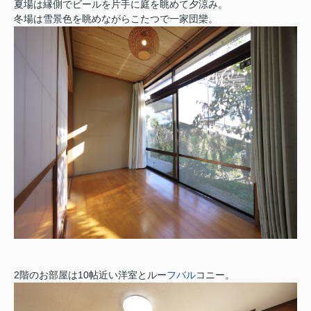
夏場は縁側でビールを片手に庭を眺めて夕涼み。
冬場は雪景色を眺めながらこたつで一家団欒。
2階のお部屋は10帖近い洋室とルー
フバル
コニー。