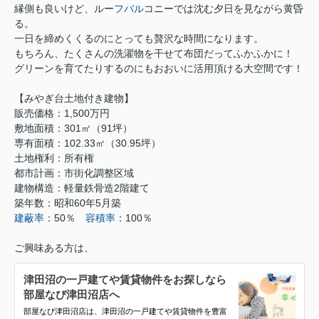
縁側も良いけど、ルー
フバル
コニーでは沈む夕日を見ながら黄昏
る。
一日を締めくくるのにとっても贅沢な時間になります。
もちろん、たくさんの洗濯物を干せて布団だってふかふかに！
グリーンを育てたりするのにもおおいに活用頂ける大空間です！
【みやぎ台土地付き建物】
販売価格：1,500万円
敷地面積：301㎡（91坪）
専有面積：102.33㎡（30.95坪）
土地権利：所有権
都市計画：市街化調整区域
建物構造：軽量鉄骨造2階建て
築年数：昭和60年5月築
建蔽率
：50％
容積率
：100％
ご興味ある方は、