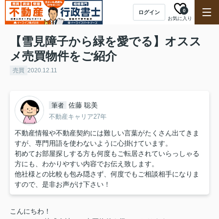
0
ログイン
お気に入り
【雪見障子から緑を愛でる】オスス
メ売買物件をご紹介
売買
2020.12.11
佐藤 聡美
筆者
不動産キャリア27年
不動産情報や不動産契約には難しい言葉がたくさん出てきま
すが、専門用語を使わないように心掛けています。
初めてお部屋探しする方も何度もご転居されていらっしゃる
方にも、わかりやすい内容でお伝え致します。
他社様との比較も包み隠さず、何度でもご相談相手になりま
すので、是非お声がけ下さい！
こんにちわ！