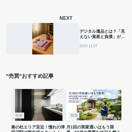
NEXT
デジタル遺品とは？「見
えない資産と負債」が家
族を困らせる理由
2025.11.07
”売買”おすすめ記事
売買
売買
奏の杜エリア至近！憧れの津
月1回の実家通いはもう限