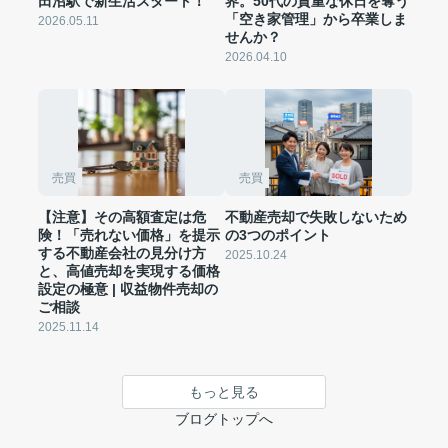
田沼駅で新生活スタート！
界。50代の貴重な休日を奪う
「空き家管理」から卒業しま
2026.05.11
せんか？
2026.04.10
売買
売買
【注意】その高額査定は危
不動産売却で失敗しないため
険！「売れない価格」を提示
の3つのポイント
する不動産会社の見分け方
2025.10.24
と、高値売却を実現する価格
設定の極意 | 収益物件売却の
ご相談
2025.11.14
もっと見る
ブログトップへ