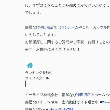
に、まずはできることから始めてみてはいかがでし
でしょう。
部屋なび
店では
や１Ｋ・
ル向
津田沼
ワンルーム
カップ
いをしております。
お部屋探しに関するご質問やご不安、お困りごとの
是非、お気軽にお問合せ下さい！
ランキング参加中
ライフスタイル
-
イーライフ株式会社 部屋なび
店のホームペー
津田沼
部屋なびチャンネル 室内動画サイト運営中 ■
//ww
部屋なびline ■
//lin.ee/6y8xZP6