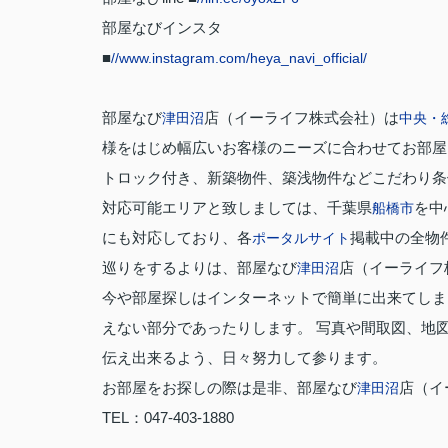
部屋なびインスタ
■
//www.instagram.com/heya_navi_official/
部屋なび
店（イーライフ株式会社）は
津田沼
中央・
様をはじめ幅広いお客様のニーズに合わせてお部屋
トロック付き、新築物件、築浅物件などこだわり条
対応可能エリアと致しましては、千葉県
を中
船橋市
にも対応しており、各
掲載中の全物
ポータルサイト
巡りをするよりは、部屋なび
店（イーライフ
津田沼
今や部屋探しはインターネットで簡単に出来てしま
えない部分であったりします。 写真や間取図、地
伝え出来るよう、日々努力して参ります。
お部屋をお探しの際は是非、部屋なび
店（イ
津田沼
TEL：047-403-1880