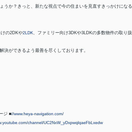
ょうか？きっと、新たな視点で今の住まいを見直すきっかけにな
けの2DKや
、ファミリー向け3DKや3LDKの多数物件の取り扱
2LDK
解決ができるよう最善を尽くしております。
ジ ■
//www.heya-navigation.com/
w.youtube.com/channel/UC2NxW_yDxpwqlqaeFbLxedw