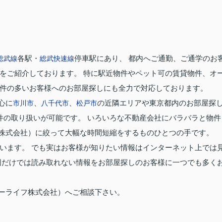
各駅・
停車駅にあり、 都内へご通勤、ご通学のお
総武線
総武快速線
をご紹介しております。 特に駅近物件やペット可の賃貸物件、オ
件の多いお客様へのお部屋探しにも全力で対応しております。
心に
、
、
の近隣エリアや東京都内のお部屋探
市川市
八千代市
松戸市
件の取り扱いが可能です。 いろいろな不動産会社にバラバラと物件
株式会社）に絞って大幅な時間短縮をするものひとつの手です。
います。 でも実はお客様が知りたい情報はインターネット上では
図だけでは読み取れない情報をお部屋探しのお客様に一つでも多く
ーライフ株式会社）へご相談下さい。