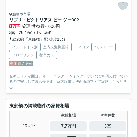
船橋市市場
リブリ・ビクトリアス ビー.ジー
302
8
万円
管理/共益費4,000円
3階 / 26.49㎡ / 1K /築9年
総武線「東船橋」駅 徒歩13分
バス・トイレ別
室内洗濯機置場
エアコン
バルコニー
フローリング
都市ガス
敷0
即入居可
セキュリティ面は、オートロック・TVインターホンなどを備え付けてい
るので安心して暮らせます。室内設備は洗面所独立・浴室乾...
もっと見
る
東船橋の掲載物件の家賃相場
家賃相場
空室件数
7.7万円
3室
1R～1K