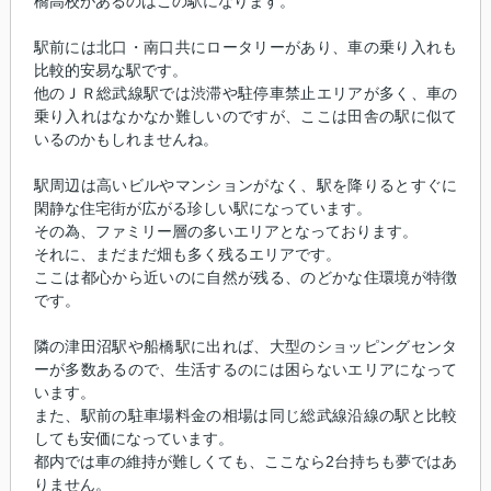
橋高校があるのはこの駅になります。
駅前には北口・南口共にロータリーがあり、車の乗り入れも
比較的安易な駅です。
他のＪＲ総武線駅では渋滞や駐停車禁止エリアが多く、車の
乗り入れはなかなか難しいのですが、ここは田舎の駅に似て
いるのかもしれませんね。
駅周辺は高いビルやマンションがなく、駅を降りるとすぐに
閑静な住宅街が広がる珍しい駅になっています。
その為、ファミリー層の多いエリアとなっております。
それに、まだまだ畑も多く残るエリアです。
ここは都心から近いのに自然が残る、のどかな住環境が特徴
です。
隣の津田沼駅や船橋駅に出れば、大型のショッピングセンタ
ーが多数あるので、生活するのには困らないエリアになって
います。
また、駅前の駐車場料金の相場は同じ総武線沿線の駅と比較
しても安価になっています。
都内では車の維持が難しくても、ここなら2台持ちも夢ではあ
りません。