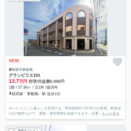
NEW
船橋市東船橋
グランピリエ
101
13.7
万円
管理/共益費6,000円
1階 / 57.90㎡ / 2LDK /築26年
総武線「東船橋」駅 徒歩1分
ゆったりとした暮らしを実現する、専有面積57.9平米のお部屋。駅徒歩
1分の物件なので、通勤・通学時間を短縮できます。必要...
もっと見る
賃貸マンション