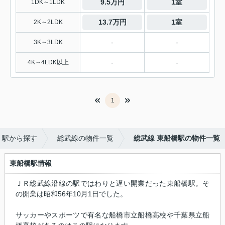
9.5万円
1室
1DK～1LDK
13.7万円
1室
2K～2LDK
-
-
3K～3LDK
-
-
4K～4LDK以上
1
・駅から探す
総武線の物件一覧
総武線 東船橋駅の物件一覧
東船橋駅情報
ＪＲ総武線沿線の駅ではわりと遅い開業だった東船橋駅。そ
の開業は昭和56年10月1日でした。
サッカーやスポーツで有名な船橋市立船橋高校や千葉県立船