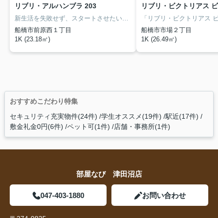
リブリ・アルハンブラ 203
リブリ・ビクトリアス ビー
新生活を失敗せず、スタートさせたいならこちらの「リブリ・アルハンブラ」はいかがでしょうか。室内設備は洗面所独立・浴室乾燥機などが揃っているので、快適に過ごしやすいお部屋になります。エアコン付きなので、室内の温度調整が簡単です。駐輪場付きの物件です。お部屋探しをするなら、当社にご連絡下さい。注目を集めている船橋市エリアや津田沼付近の賃貸情報を多数取り揃えております。
船橋市前原西１丁目
船橋市市場２丁目
1K (23.18㎡)
1K (26.49㎡)
おすすめこだわり特集
セキュリティ充実物件(24件)
学生オススメ(19件)
駅近(17件)
敷金礼金0円(6件)
ペット可(1件)
店舗・事務所(1件)
部屋なび 津田沼店
047-403-1880
お問い合わせ