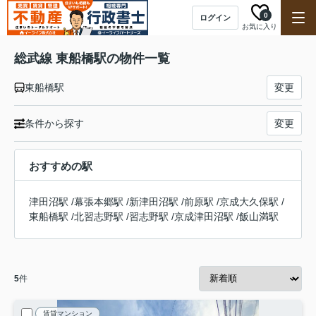
0
ログイン
お気に入り
総武線 東船橋駅の物件一覧
東船橋駅
変更
条件から探す
変更
おすすめの駅
津田沼駅
/
幕張本郷駅
/
新津田沼駅
/
前原駅
/
京成大久保駅
/
東船橋駅
/
北習志野駅
/
習志野駅
/
京成津田沼駅
/
飯山満駅
5
件
賃貸マンション