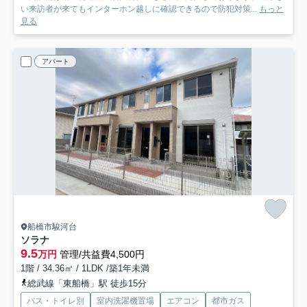
い来訪者が来てもインターホン越しに確認できるので防犯対策...
もっと
見る
アパート
船橋市駿河台
ソラナ
9.5
万円
管理/共益費4,500円
1階 / 34.36㎡ / 1LDK /築1年未満
総武線「東船橋」駅 徒歩15分
バス・トイレ別
室内洗濯機置場
エアコン
都市ガス