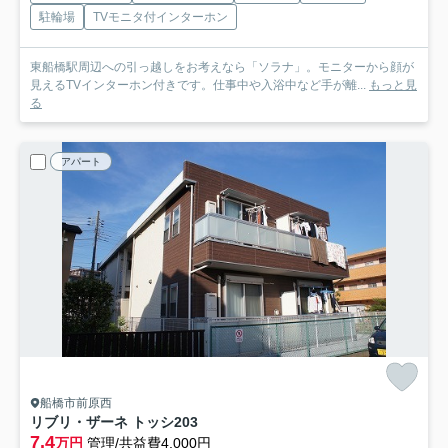
駐輪場
TVモニタ付インターホン
東船橋駅周辺への引っ越しをお考えなら「ソラナ」。モニターから顔が
見えるTVインターホン付きです。仕事中や入浴中など手が離...
もっと見
る
アパート
船橋市前原西
リブリ・ザーネ トッシ
203
7.4
万円
管理/共益費4,000円