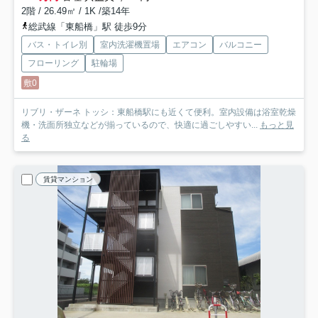
2階 / 26.49㎡ / 1K /築14年
総武線「東船橋」駅 徒歩9分
バス・トイレ別
室内洗濯機置場
エアコン
バルコニー
フローリング
駐輪場
敷0
リブリ・ザーネ トッシ：東船橋駅にも近くて便利。室内設備は浴室乾燥
機・洗面所独立などが揃っているので、快適に過ごしやすい...
もっと見
る
賃貸マンション