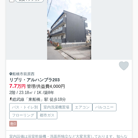
船橋市前原西
リブリ・アルハンブラ
203
7.7
万円
管理/共益費4,000円
2階 / 23.18㎡ / 1K /築8年
総武線「東船橋」駅 徒歩18分
バス・トイレ別
室内洗濯機置場
エアコン
バルコニー
フローリング
都市ガス
敷0
室内設備は浴室乾燥機・洗面所独立など大変充実しております。知らな