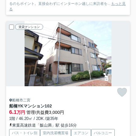
るのもポイント。直接会わずにインターホン越しに来訪者を...
もっと見
る
賃貸マンション
船橋市二宮
船橋YKマンション
102
6.1
万円
管理/共益費3,000円
1階 / 46.20㎡ / 2DK /築35年
東葉高速鉄道「飯山満」駅 徒歩16分
バス・トイレ別
室内洗濯機置場
エアコン
バルコニー