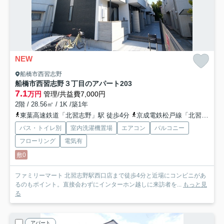
NEW
船橋市西習志野
船橋市西習志野３丁目のアパート
203
7.1
万円
管理/共益費7,000円
2階 / 28.56㎡ / 1K /築1年
東葉高速鉄道「北習志野」駅 徒歩4分
京成電鉄松戸線「北習志野」駅 徒歩4分
バス・トイレ別
室内洗濯機置場
エアコン
バルコニー
フローリング
電気有
敷0
ファミリーマート 北習志野駅西口店まで徒歩4分と近場にコンビニがあ
るのもポイント。直接会わずにインターホン越しに来訪者を...
もっと見
る
アパート