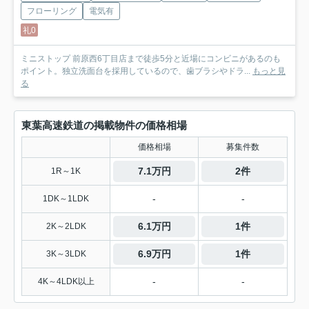
フローリング
電気有
礼0
ミニストップ 前原西6丁目店まで徒歩5分と近場にコンビニがあるのも
ポイント。独立洗面台を採用しているので、歯ブラシやドラ...
もっと見
る
東葉高速鉄道の掲載物件の価格相場
価格相場
募集件数
7.1万円
2件
1R～1K
-
-
1DK～1LDK
6.1万円
1件
2K～2LDK
6.9万円
1件
3K～3LDK
-
-
4K～4LDK以上