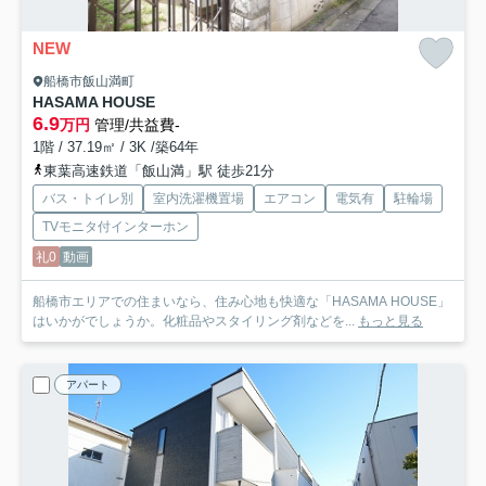
NEW
船橋市飯山満町
HASAMA HOUSE
6.9
万円
管理/共益費-
1階 / 37.19㎡ / 3K /築64年
東葉高速鉄道「飯山満」駅 徒歩21分
バス・トイレ別
室内洗濯機置場
エアコン
電気有
駐輪場
TVモニタ付インターホン
礼0
動画
船橋市エリアでの住まいなら、住み心地も快適な「HASAMA HOUSE」
はいかがでしょうか。化粧品やスタイリング剤などを...
もっと見る
アパート