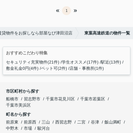
1
賃貸物件をお探しなら部屋なび津田沼店
東葉高速鉄道の物件一覧
おすすめこだわり特集
セキュリティ充実物件(21件)
学生オススメ(17件)
駅近(13件)
敷金礼金0円(4件)
ペット可(2件)
店舗・事務所(1件)
市区町村から探す
船橋市
習志野市
千葉市花見川区
千葉市若葉区
千葉市美浜区
町名から探す
前原東
前原西
三山
西習志野
二宮
谷津
飯山満町
中野木
市場
駿河台