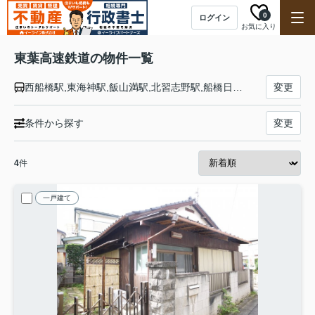
0
ログイン
お気に入り
東葉高速鉄道の物件一覧
西船橋駅,東海神駅,飯山満駅,北習志野駅,船橋日大前駅,八千代緑が丘駅,八千代中央駅,村上駅,東葉勝田台駅
変更
条件から探す
変更
4
件
一戸建て