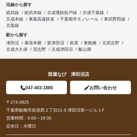
沿線から探す
総武線
総武本線
京成電鉄松戸線
京成千葉線
京成本線
東葉高速鉄道
千葉都市モノレール
東武野田線
京葉線
駅から探す
津田沼
幕張本郷
新津田沼
前原
東船橋
北習志野
京成大久保
習志野
京成津田沼
飯山満
部屋なび 津田沼店
047-403-1880
お問い合わせ
〒274-0825
千葉県船橋市前原西２丁目21-9 津田沼第一ビル１F
営業時間：
9:00～18:00
定休日：
水曜日