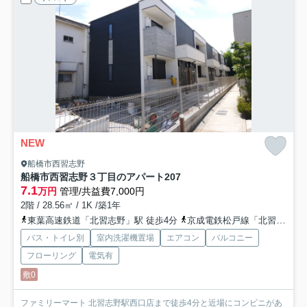
NEW
船橋市西習志野
船橋市西習志野３丁目のアパート
207
7.1
万円
管理/共益費7,000円
2階 / 28.56㎡ / 1K /築1年
東葉高速鉄道「北習志野」駅 徒歩4分
京成電鉄松戸線「北習志野」駅 徒歩4分
バス・トイレ別
室内洗濯機置場
エアコン
バルコニー
フローリング
電気有
敷0
ファミリーマート 北習志野駅西口店まで徒歩4分と近場にコンビニがあ