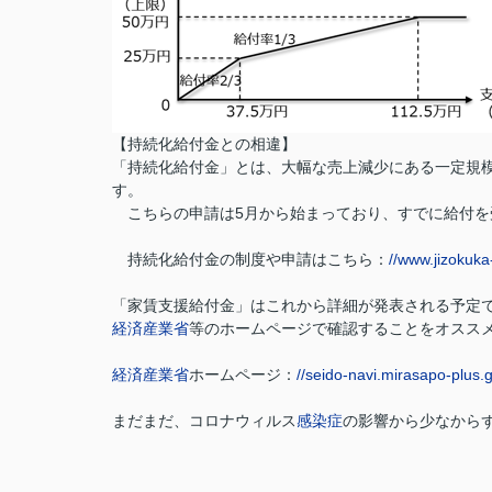
【持続化給付金との相違】
「持続化給付金」とは、大幅な売上減少にある一定規模
す。
こちらの申請は5月から始まっており、すでに給付を
持続化給付金の制度や申請はこちら：
//www.jizokuka-
「家賃支援給付金」はこれから詳細が発表される予定
経済産業省
等のホームページで確認することをオスス
経済産業省
ホームページ：
//seido-navi.mirasapo-plus.
まだまだ、コロナウィルス
感染症
の影響から少なから