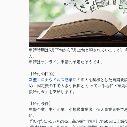
申請時期は6月下旬から7月上旬と噂されていますが、今
ん。
申請はオンライン申請の予定だそうです。
【給付の目的】
新型コロナウイルス
感染症
の拡⼤を契機とした自粛要
め、固定費の中で大きな負担と なっている地代・家賃
援給付金」を支給します。
【給付条件】
中堅企業、中小企業、小規模事業者、個人事業者等であ
給。
①いずれか1カ月の売上高が前年同月比で50％以上減