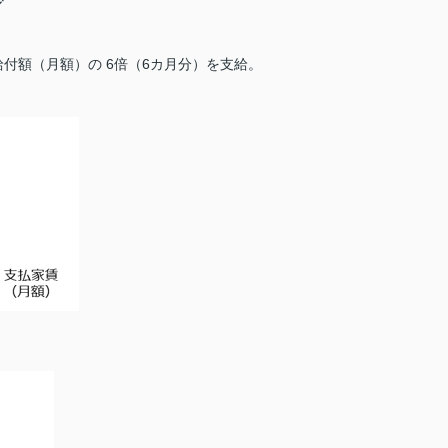
少
付額（月額）の 6倍（6カ月分）を支給。