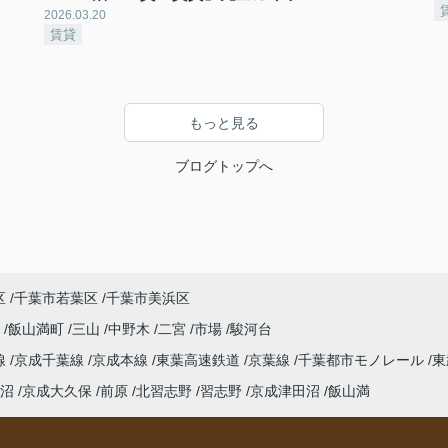
2026.03.20
賃貸
もっと見る
ブログトップへ
区
千葉市若葉区
千葉市美浜区
野
飯山満町
三山
中野木
二宮
市場
駿河台
線
京成千葉線
京成本線
東葉高速鉄道
京葉線
千葉都市モノレール
東
沼
京成大久保
前原
北習志野
習志野
京成津田沼
飯山満