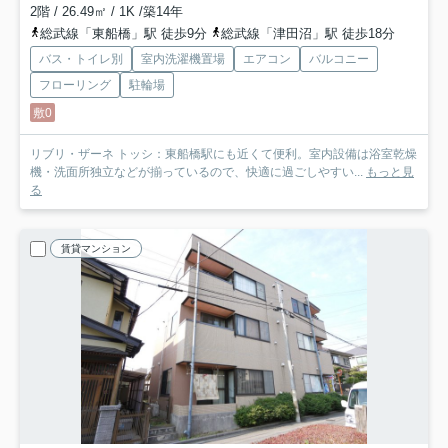
2階 / 26.49㎡ / 1K /築14年
総武線「東船橋」駅 徒歩9分
総武線「津田沼」駅 徒歩18分
バス・トイレ別
室内洗濯機置場
エアコン
バルコニー
フローリング
駐輪場
敷0
リブリ・ザーネ トッシ：東船橋駅にも近くて便利。室内設備は浴室乾燥
機・洗面所独立などが揃っているので、快適に過ごしやすい...
もっと見
る
賃貸マンション