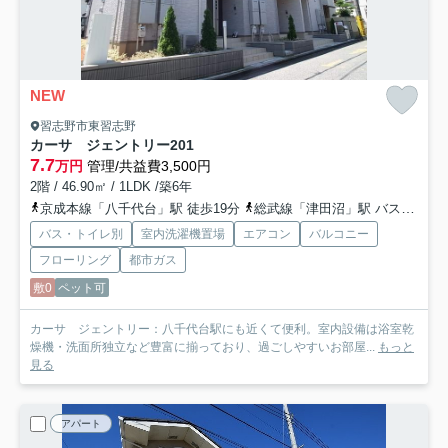
NEW
習志野市東習志野
カーサ ジェントリー
201
7.7
万円
管理/共益費3,500円
2階 / 46.90㎡ / 1LDK /築6年
京成本線「八千代台」駅 徒歩19分
総武線「津田沼」駅 バス32分 「東習志野８丁目入口」 停歩1分
バス・トイレ別
室内洗濯機置場
エアコン
バルコニー
フローリング
都市ガス
敷0
ペット可
カーサ ジェントリー：八千代台駅にも近くて便利。室内設備は浴室乾
燥機・洗面所独立など豊富に揃っており、過ごしやすいお部屋...
もっと
見る
アパート