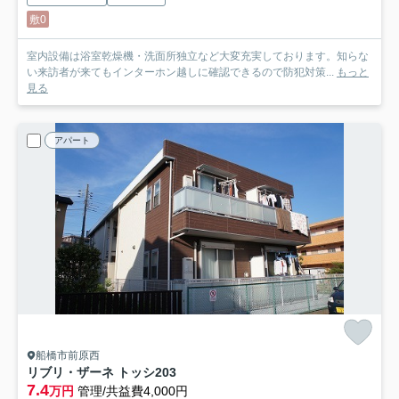
敷0
室内設備は浴室乾燥機・洗面所独立など大変充実しております。知らな
い来訪者が来てもインターホン越しに確認できるので防犯対策...
もっと
見る
アパート
船橋市前原西
リブリ・ザーネ トッシ
203
7.4
万円
管理/共益費4,000円