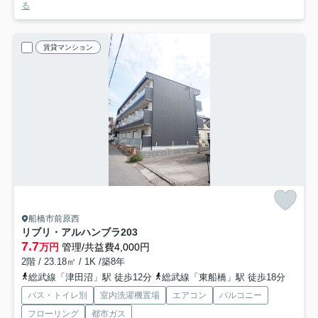
る
賃貸マンション
船橋市前原西
リブリ・アルハンブラ
203
7.7
万円
管理/共益費4,000円
2階 / 23.18㎡ / 1K /築8年
総武線「津田沼」駅 徒歩12分
総武線「東船橋」駅 徒歩18分
バス・トイレ別
室内洗濯機置場
エアコン
バルコニー
フローリング
都市ガス