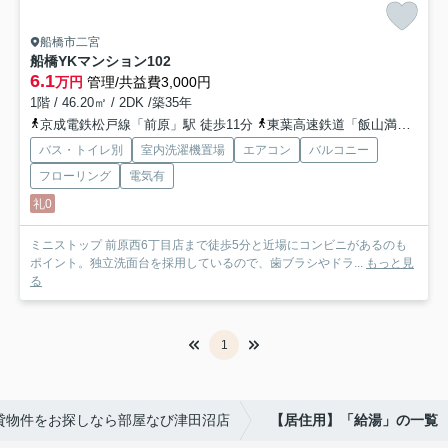
船橋市二宮
船橋YKマンション
102
6.1
万円
管理/共益費3,000円
1階 / 46.20㎡ / 2DK /築35年
京成電鉄松戸線「前原」駅 徒歩11分
東葉高速鉄道「飯山満」駅 徒歩16分
バス・トイレ別
室内洗濯機置場
エアコン
バルコニー
フローリング
電気有
礼0
ミニストップ 前原西6丁目店まで徒歩5分と近場にコンビニがあるのも
ポイント。独立洗面台を採用しているので、歯ブラシやドラ...
もっと見
る
1
貸物件をお探しなら部屋なび津田沼店
【居住用】「給湯」の一覧