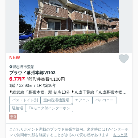
NEW
習志野市鷺沼
プラウド幕張本郷Ⅵ
103
6.7
万円
管理/共益費4,100円
1階 / 32.90㎡ / 1R /築16年
総武線「幕張本郷」駅 徒歩13分
京成千葉線「京成幕張本郷」駅 徒歩12分
バス・トイレ別
室内洗濯機置場
エアコン
バルコニー
駐輪場
TVモニタ付インターホン
敷0
こだわりポイント満載のプラウド幕張本郷Ⅵ。来客時にはTVインターホ
ンで訪問者の顔を確認することがきるので安心感があります...
もっと見