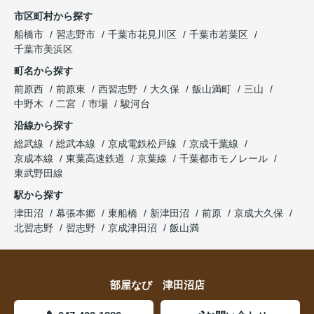
市区町村から探す
船橋市
習志野市
千葉市花見川区
千葉市若葉区
千葉市美浜区
町名から探す
前原西
前原東
西習志野
大久保
飯山満町
三山
中野木
二宮
市場
駿河台
沿線から探す
総武線
総武本線
京成電鉄松戸線
京成千葉線
京成本線
東葉高速鉄道
京葉線
千葉都市モノレール
東武野田線
駅から探す
津田沼
幕張本郷
東船橋
新津田沼
前原
京成大久保
北習志野
習志野
京成津田沼
飯山満
部屋なび 津田沼店