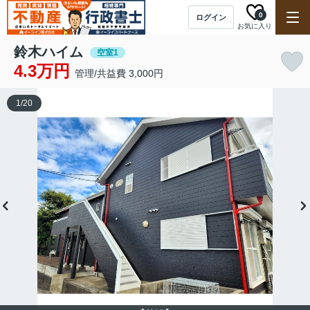
0
ログイン
お気に入り
鈴木ハイム
空室1
4.3万円
管理/共益費 3,000円
1
/
20