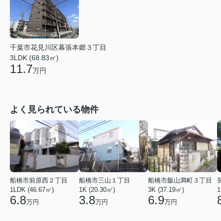
千葉市花見川区幕張本郷３丁目
3LDK (68.83㎡)
11.7
万円
よく見られている物件
船橋市前原西２丁目
船橋市三山１丁目
船橋市飯山満町３丁目
1LDK (46.67㎡)
1K (20.30㎡)
3K (37.19㎡)
1
6.8
3.8
6.9
万円
万円
万円