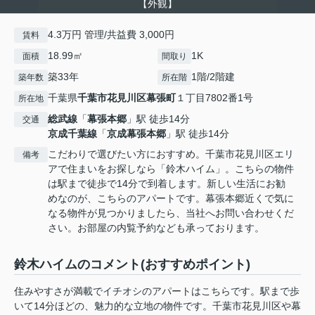
【外観】
4.3万円 管理/共益費 3,000円
賃料
18.99㎡
1K
面積
間取り
築33年
1階/2階建
築年数
所在階
千葉県
千葉市花見川区
幕張町
１丁目7802番1号
所在地
総武線
「
幕張本郷
」駅 徒歩14分
交通
京成千葉線
「
京成幕張本郷
」駅 徒歩14分
こだわりで選びたい方におすすめ。千葉市花見川区エリ
備考
アで住まいをお探しなら「鈴木ハイム」。こちらの物件
は駅まで徒歩で14分で到着します。新しい生活にお勧
めなのが、こちらのアパートです。幕張本郷近くで気に
なる物件が見つかりましたら、当社へお問い合わせくだ
さい。お部屋の内覧予約なども承っております。
鈴木ハイムのコメント(おすすめポイント)
住みやすさが満載でイチオシのアパートはこちらです。駅まで歩
いて14分ほどの、魅力的な立地の物件です。千葉市花見川区や幕