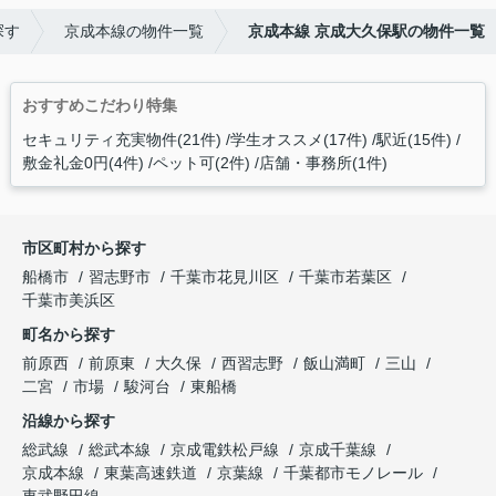
探す
京成本線の物件一覧
京成本線 京成大久保駅の物件一覧
おすすめこだわり特集
セキュリティ充実物件(21件)
学生オススメ(17件)
駅近(15件)
敷金礼金0円(4件)
ペット可(2件)
店舗・事務所(1件)
市区町村から探す
船橋市
習志野市
千葉市花見川区
千葉市若葉区
千葉市美浜区
町名から探す
前原西
前原東
大久保
西習志野
飯山満町
三山
二宮
市場
駿河台
東船橋
沿線から探す
総武線
総武本線
京成電鉄松戸線
京成千葉線
京成本線
東葉高速鉄道
京葉線
千葉都市モノレール