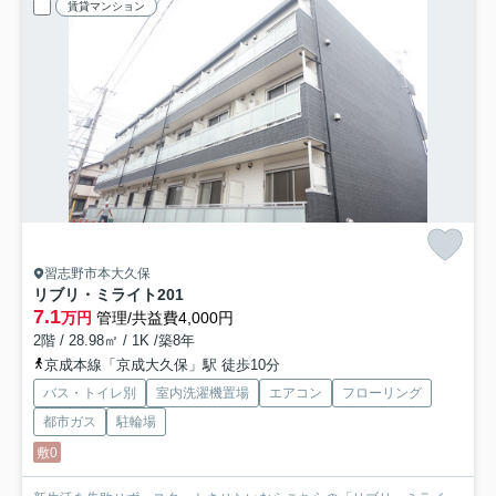
賃貸マンション
習志野市本大久保
リブリ・ミライト
201
7.1
万円
管理/共益費4,000円
2階 / 28.98㎡ / 1K /築8年
京成本線「京成大久保」駅 徒歩10分
バス・トイレ別
室内洗濯機置場
エアコン
フローリング
都市ガス
駐輪場
敷0