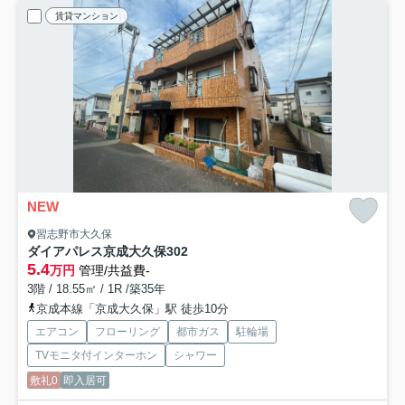
賃貸マンション
NEW
習志野市大久保
ダイアパレス京成大久保
302
5.4
万円
管理/共益費-
3階 / 18.55㎡ / 1R /築35年
京成本線「京成大久保」駅 徒歩10分
エアコン
フローリング
都市ガス
駐輪場
TVモニタ付インターホン
シャワー
敷礼0
即入居可