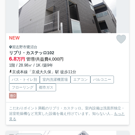
NEW
習志野市鷺沼台
リブリ・カステッロ
102
6.8
万円
管理/共益費4,000円
1階 / 28.98㎡ / 1K /築9年
京成本線「京成大久保」駅 徒歩11分
バス・トイレ別
室内洗濯機置場
エアコン
バルコニー
フローリング
都市ガス
敷0
こだわりポイント満載のリブリ・カステッロ。室内設備は洗面所独立・
浴室乾燥機など充実した設備を備え付けています。知らない人...
もっと
見る