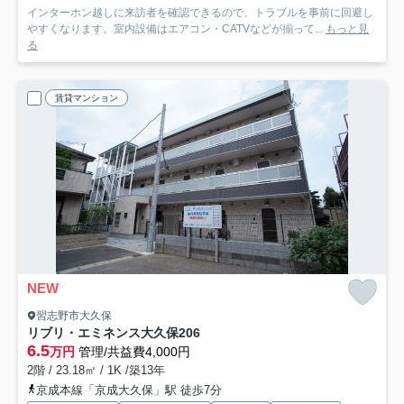
インターホン越しに来訪者を確認できるので、トラブルを事前に回避し
やすくなります。室内設備はエアコン・CATVなどが揃って...
もっと見
る
賃貸マンション
NEW
習志野市大久保
リブリ・エミネンス大久保
206
6.5
万円
管理/共益費4,000円
2階 / 23.18㎡ / 1K /築13年
京成本線「京成大久保」駅 徒歩7分