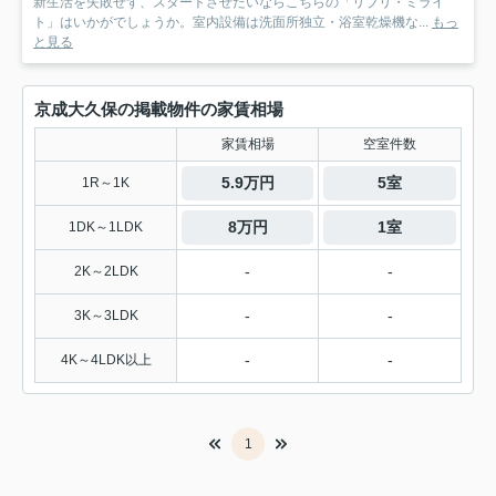
新生活を失敗せず、スタートさせたいならこちらの「リブリ・ミライ
ト」はいかがでしょうか。室内設備は洗面所独立・浴室乾燥機な...
もっ
と見る
京成大久保の掲載物件の家賃相場
家賃相場
空室件数
5.9万円
5室
1R～1K
8万円
1室
1DK～1LDK
-
-
2K～2LDK
-
-
3K～3LDK
-
-
4K～4LDK以上
1