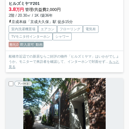
ヒルズミヤマ
201
3.8
万円
管理/共益費2,000円
2階 / 20.30㎡ / 1K /築36年
京成本線「京成大久保」駅 徒歩15分
室内洗濯機置場
エアコン
フローリング
電気有
TVモニタ付インターホン
シャワー
敷礼0
即入居可
動画
船橋市近辺での新居ならご好評の物件「ヒルズミヤマ」はいかがでしょ
うか。モニターで来訪者を確認して、インターホンで対面せず...
もっと
見る
アパート