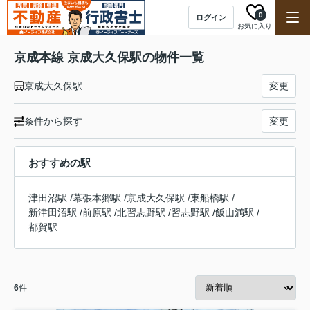
0
ログイン
お気に入り
京成本線 京成大久保駅の物件一覧
京成大久保駅
変更
条件から探す
変更
おすすめの駅
津田沼駅
/
幕張本郷駅
/
京成大久保駅
/
東船橋駅
/
新津田沼駅
/
前原駅
/
北習志野駅
/
習志野駅
/
飯山満駅
/
都賀駅
6
件