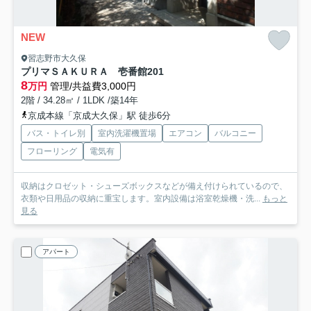
NEW
習志野市大久保
プリマＳＡＫＵＲＡ 壱番館
201
8
万円
管理/共益費3,000円
2階 / 34.28㎡ / 1LDK /築14年
京成本線「京成大久保」駅 徒歩6分
バス・トイレ別
室内洗濯機置場
エアコン
バルコニー
フローリング
電気有
収納はクロゼット・シューズボックスなどが備え付けられているので、
衣類や日用品の収納に重宝します。室内設備は浴室乾燥機・洗...
もっと
見る
アパート