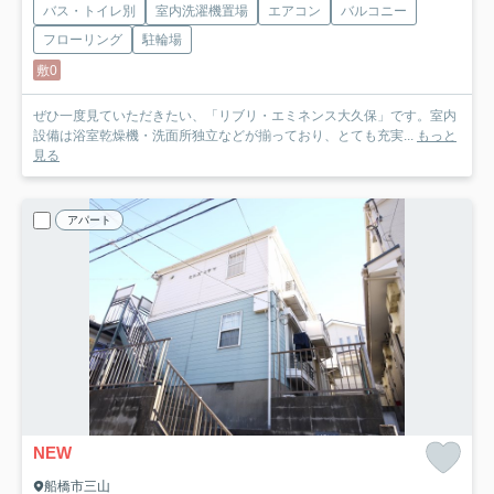
バス・トイレ別
室内洗濯機置場
エアコン
バルコニー
フローリング
駐輪場
敷0
ぜひ一度見ていただきたい、「リブリ・エミネンス大久保」です。室内
設備は浴室乾燥機・洗面所独立などが揃っており、とても充実...
もっと
見る
アパート
NEW
船橋市三山