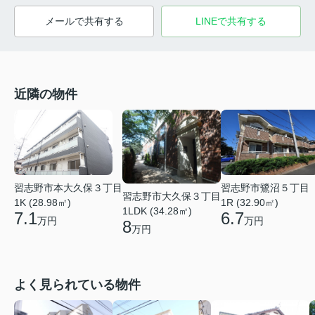
メールで共有する
LINEで共有する
近隣の物件
習志野市本大久保３丁目
習志野市鷺沼５丁目
習志野市大久保３丁目
1K (28.98㎡)
1R (32.90㎡)
1LDK (34.28㎡)
7.1
6.7
万円
万円
8
万円
よく見られている物件