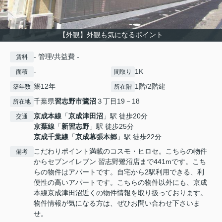
【外観】外観も気になるポイント
- 管理/共益費 -
賃料
-
1K
面積
間取り
築12年
1階/2階建
築年数
所在階
千葉県
習志野市
鷺沼
３丁目19－18
所在地
京成本線
「
京成津田沼
」駅 徒歩20分
交通
京葉線
「
新習志野
」駅 徒歩25分
京成千葉線
「
京成幕張本郷
」駅 徒歩22分
こだわりポイント満載のコスモ・ヒロセ。こちらの物件
備考
からセブンイレブン 習志野鷺沼店まで441mです。こち
らの物件はアパートです。自宅から2駅利用できる、利
便性の高いアパートです。こちらの物件以外にも、京成
本線京成津田沼近くの物件情報を取り扱っております。
物件情報が気になる方は、ぜひお問い合わせ下さいま
せ。