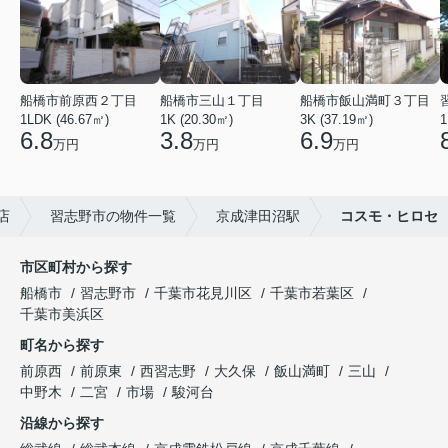
船橋市前原西２丁目
船橋市三山１丁目
船橋市飯山満町３丁目
1LDK (46.67㎡)
1K (20.30㎡)
3K (37.19㎡)
1
6.8
3.8
6.9
万円
万円
万円
店
習志野市の物件一覧
京成津田沼駅
コスモ・ヒロセ
市区町村から探す
船橋市
習志野市
千葉市花見川区
千葉市若葉区
千葉市美浜区
町名から探す
前原西
前原東
西習志野
大久保
飯山満町
三山
中野木
二宮
市場
駿河台
沿線から探す