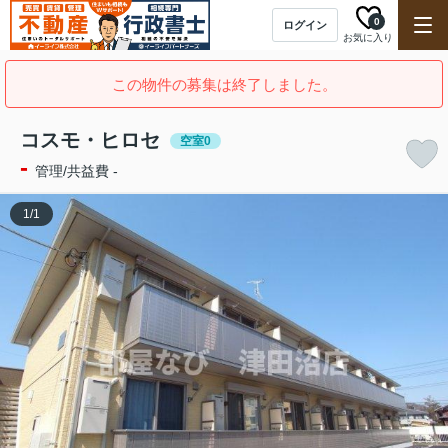
0
ログイン
お気に入り
この物件の募集は終了しました。
コスモ・ヒロセ
空室0
-
管理/共益費 -
1
/
1