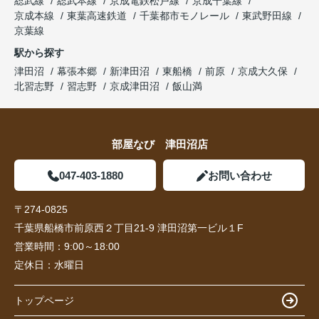
総武線
総武本線
京成電鉄松戸線
京成千葉線
京成本線
東葉高速鉄道
千葉都市モノレール
東武野田線
京葉線
駅から探す
津田沼
幕張本郷
新津田沼
東船橋
前原
京成大久保
北習志野
習志野
京成津田沼
飯山満
部屋なび 津田沼店
047-403-1880
お問い合わせ
〒274-0825
千葉県船橋市前原西２丁目21-9 津田沼第一ビル１F
営業時間：
9:00～18:00
定休日：
水曜日
トップページ