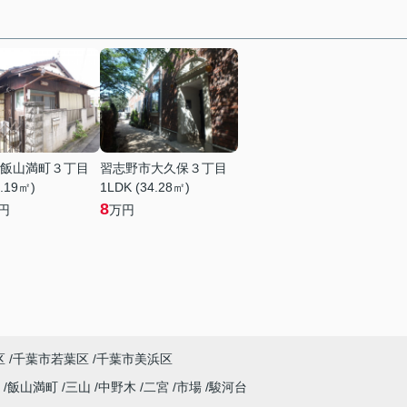
飯山満町３丁目
習志野市大久保３丁目
7.19㎡)
1LDK (34.28㎡)
8
円
万円
区
千葉市若葉区
千葉市美浜区
保
飯山満町
三山
中野木
二宮
市場
駿河台