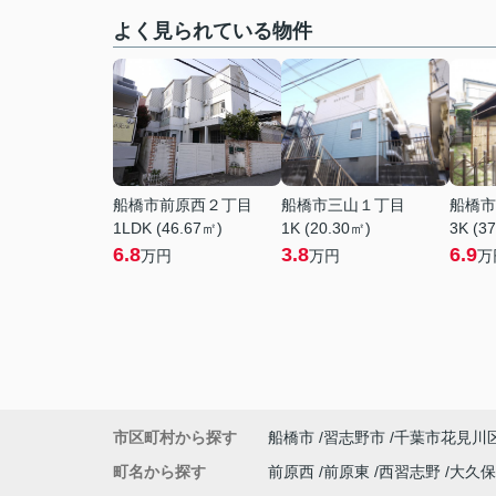
よく見られている物件
船橋市前原西２丁目
船橋市三山１丁目
船橋市
1LDK (46.67㎡)
1K (20.30㎡)
3K (3
6.8
3.8
6.9
万円
万円
万
市区町村から探す
船橋市
習志野市
千葉市花見川
町名から探す
前原西
前原東
西習志野
大久