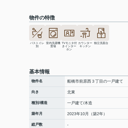
物件の特徴
バストイレ
室内洗濯機
TVモニタ付
カウンター
独立洗面台
別
置場
きインター
キッチン
ホン
基本情報
物件名
船橋市前原西３丁目の一戸建て
向き
北東
種別/構造
一戸建て/木造
築年月
2023年10月（築2年）
総戸数
-