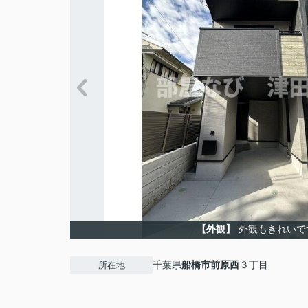
【外観】
外観もきれいで
千葉県
船橋市
前原西
３丁目
所在地