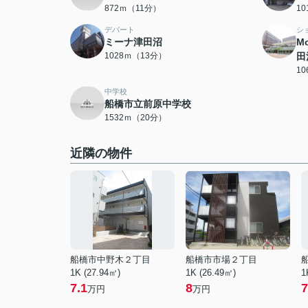
872ｍ（11分）
1
デパート
シ
ミーナ津田沼
M
1028ｍ（13分）
田
1
中学校
船橋市立前原中学校
1532ｍ（20分）
近隣の物件
船橋市中野木２丁目
船橋市市場２丁目
1K (27.94㎡)
1K (26.49㎡)
1
7.1
8
7
万円
万円