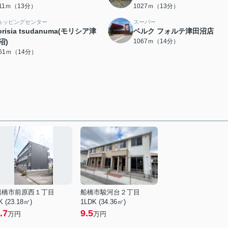
011ｍ（13分）
1027ｍ（13分）
ョッピングセンター
スーパー
orisia tsudanuma(モリシア津
ベルク フォルテ津田沼店
沼)
1067ｍ（14分）
061ｍ（14分）
船橋市前原西１丁目
船橋市駿河台２丁目
K (23.18㎡)
1LDK (34.36㎡)
.7
9.5
万円
万円