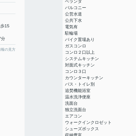
ベランダ
バルコニー
公営水道
公共下水
歩15
電気有
駐輪場
7分
バイク置場あり
ガスコンロ
情報の見方
コンロ２口以上
システムキッチン
対面式キッチン
コンロ３口
カウンターキッチン
バス・トイレ別
追焚機能浴室
温水洗浄便座
洗面台
独立洗面台
エアコン
ウォークインクロゼット
シューズボックス
収納豊富