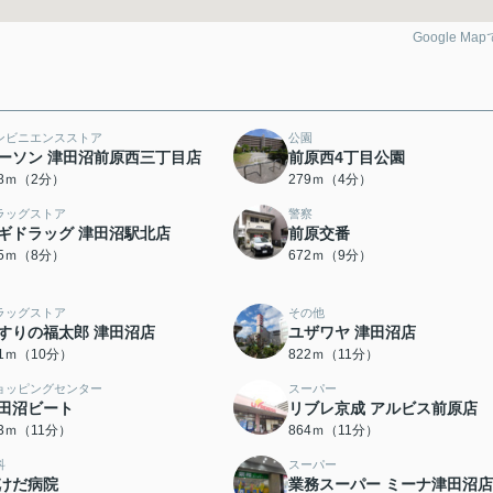
Google Ma
ンビニエンスストア
公園
ーソン 津田沼前原西三丁目店
前原西4丁目公園
48ｍ（2分）
279ｍ（4分）
ラッグストア
警察
ギドラッグ 津田沼駅北店
前原交番
95ｍ（8分）
672ｍ（9分）
ラッグストア
その他
すりの福太郎 津田沼店
ユザワヤ 津田沼店
71ｍ（10分）
822ｍ（11分）
ョッピングセンター
スーパー
田沼ビート
リブレ京成 アルビス前原店
33ｍ（11分）
864ｍ（11分）
科
スーパー
けだ病院
業務スーパー ミーナ津田沼店