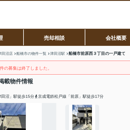
理
売却相談
会社概要
船橋市前原西３丁目の一戸建て
津田沼店
船橋市の物件一覧
津田沼駅
件の募集は終了しました。
掲載物件情報
田沼」駅徒歩15分
京成電鉄松戸線「前原」駅徒歩17分