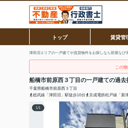
トップ
賃貸管
津田沼エリアの一戸建てや賃貸物件をお探しなら部屋なび
この物
船橋市前原西３丁目の一戸建ての過去
千葉県
船橋市
前原西
３丁目
総武線「津田沼」駅徒歩10分
京成電鉄松戸線「新津
1
/
1