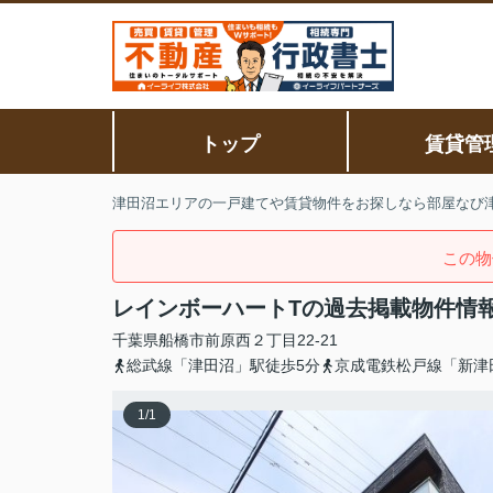
トップ
賃貸管
津田沼エリアの一戸建てや賃貸物件をお探しなら部屋なび
この物
レインボーハートTの過去掲載物件情
千葉県
船橋市
前原西
２丁目22-21
総武線「津田沼」駅徒歩5分
京成電鉄松戸線「新津
1
/
1