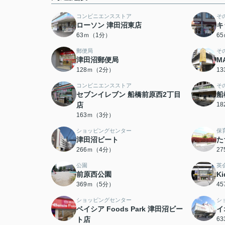
コンビニエンスストア
そ
ローソン 津田沼東店
キ
63ｍ（1分）
6
郵便局
そ
津田沼郵便局
M
128ｍ（2分）
1
コンビニエンスストア
そ
セブンイレブン 船橋前原西2丁目
船
店
1
163ｍ（3分）
ショッピングセンター
保
津田沼ビート
た
266ｍ（4分）
2
公園
英
前原西公園
K
369ｍ（5分）
4
ショッピングセンター
シ
ベイシア Foods Park 津田沼ビー
イ
ト店
6