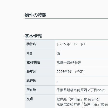
物件の特徴
基本情報
物件名
レインボーハートT
向き
西
種別/構造
店舗一部/鉄骨造
築年月
2026年9月（予定）
総戸数
-
所在地
千葉県
船橋市
前原西
２丁目22-21
交通
総武線
「
津田沼
」駅 徒歩5分
京成電鉄松戸線
「
新津田沼
」駅 