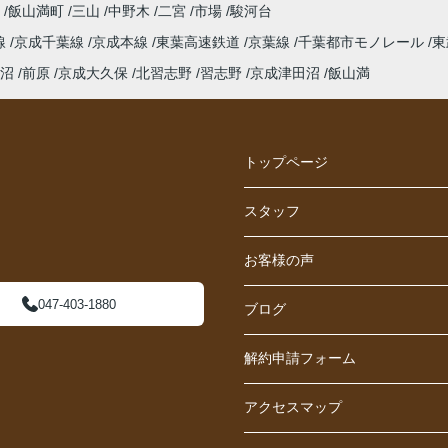
保
飯山満町
三山
中野木
二宮
市場
駿河台
線
京成千葉線
京成本線
東葉高速鉄道
京葉線
千葉都市モノレール
東
沼
前原
京成大久保
北習志野
習志野
京成津田沼
飯山満
トップページ
スタッフ
お客様の声
047-403-1880
ブログ
解約申請フォーム
アクセスマップ