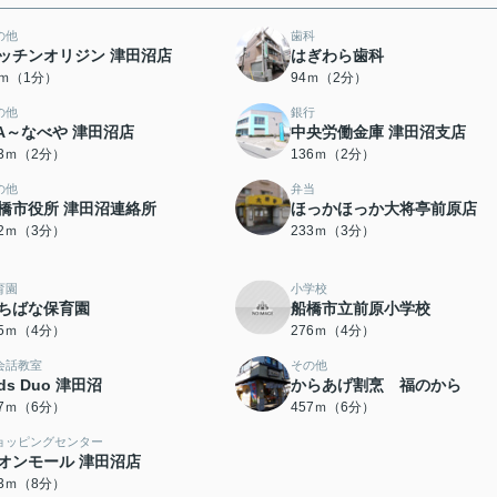
の他
歯科
ッチンオリジン 津田沼店
はぎわら歯科
5ｍ（1分）
94ｍ（2分）
の他
銀行
A～なべや 津田沼店
中央労働金庫 津田沼支店
33ｍ（2分）
136ｍ（2分）
の他
弁当
橋市役所 津田沼連絡所
ほっかほっか大将亭前原店
82ｍ（3分）
233ｍ（3分）
育園
小学校
ちばな保育園
船橋市立前原小学校
75ｍ（4分）
276ｍ（4分）
会話教室
その他
ids Duo 津田沼
からあげ割烹 福のから
57ｍ（6分）
457ｍ（6分）
ョッピングセンター
オンモール 津田沼店
33ｍ（8分）