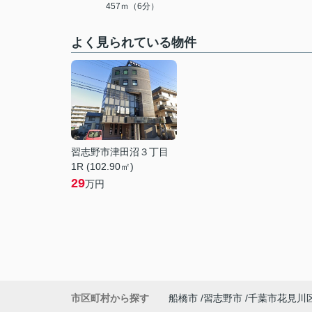
457ｍ（6分）
よく見られている物件
習志野市津田沼３丁目
1R (102.90㎡)
29
万円
市区町村から探す
船橋市
習志野市
千葉市花見川