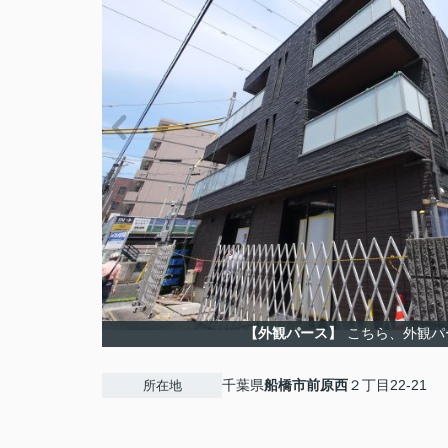
【外観パース】
こちら、外観パ
千葉県
船橋市
前原西
２丁目22-21
所在地