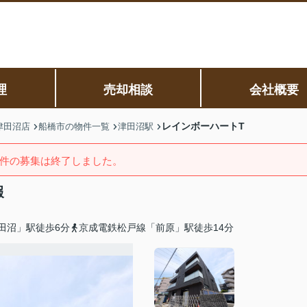
理
売却相談
会社概要
レインボーハートT
津田沼店
船橋市の物件一覧
津田沼駅
件の募集は終了しました。
報
田沼」駅徒歩6分
京成電鉄松戸線「前原」駅徒歩14分