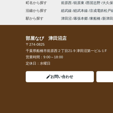
町名から探す
前原西
前原東
西習志野
大久
沿線から探す
総武線
総武本線
京成電鉄松戸
駅から探す
津田沼
幕張本郷
東船橋
新津田
部屋なび 津田沼店
〒274-0825
千葉県船橋市前原西２丁目21-9 津田沼第一ビル１F
営業時間：
9:00～18:00
定休日：
水曜日
お問い合わせ