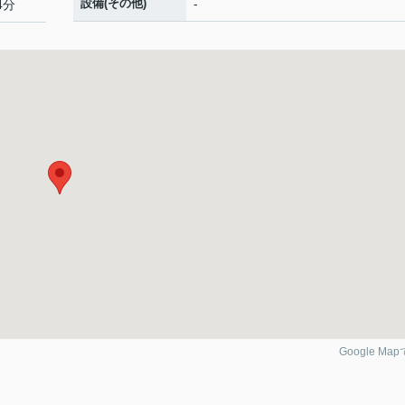
設備(その他)
-
4分
Google Ma