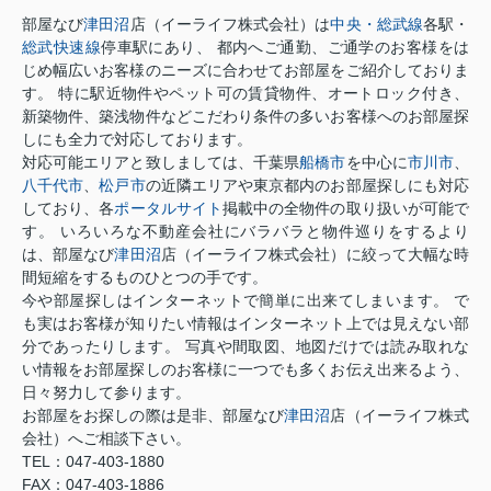
部屋なび
津田沼
店（イーライフ株式会社）は
中央・総武線
各駅・
総武快速線
停車駅にあり、 都内へご通勤、ご通学のお客様をは
じめ幅広いお客様のニーズに合わせてお部屋をご紹介しておりま
す。 特に駅近物件やペット可の賃貸物件、オートロック付き、
新築物件、築浅物件などこだわり条件の多いお客様へのお部屋探
しにも全力で対応しております。
対応可能エリアと致しましては、千葉県
船橋市
を中心に
市川市
、
八千代市
、
松戸市
の近隣エリアや東京都内のお部屋探しにも対応
しており、各
ポータルサイト
掲載中の全物件の取り扱いが可能で
す。 いろいろな不動産会社にバラバラと物件巡りをするより
は、部屋なび
津田沼
店（イーライフ株式会社）に絞って大幅な時
間短縮をするものひとつの手です。
今や部屋探しはインターネットで簡単に出来てしまいます。 で
も実はお客様が知りたい情報はインターネット上では見えない部
分であったりします。 写真や間取図、地図だけでは読み取れな
い情報をお部屋探しのお客様に一つでも多くお伝え出来るよう、
日々努力して参ります。
お部屋をお探しの際は是非、部屋なび
津田沼
店（イーライフ株式
会社）へご相談下さい。
TEL：047-403-1880
FAX：047-403-1886