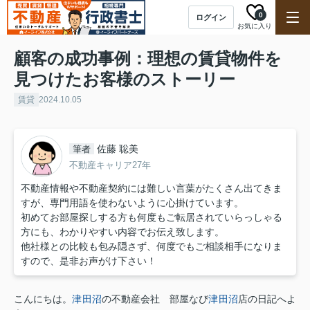
0
ログイン
お気に入り
顧客の成功事例：理想の賃貸物件を
見つけたお客様のストーリー
賃貸
2024.10.05
佐藤 聡美
筆者
不動産キャリア27年
不動産情報や不動産契約には難しい言葉がたくさん出てきま
すが、専門用語を使わないように心掛けています。
初めてお部屋探しする方も何度もご転居されていらっしゃる
方にも、わかりやすい内容でお伝え致します。
他社様との比較も包み隠さず、何度でもご相談相手になりま
すので、是非お声がけ下さい！
こんにちは。
津田沼
の不動産会社 部屋なび
津田沼
店の日記へよ