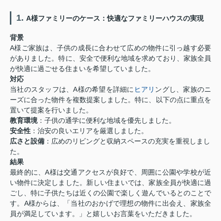
1.
A様ファミリーのケース：快適なファミリーハウスの実現
背景
A様ご家族は、子供の成長に合わせて広めの物件に引っ越す必要
がありました。特に、安全で便利な地域を求めており、家族全員
が快適に過ごせる住まいを希望していました。
対応
当社のスタッフは、A様の希望を詳細に
ヒアリ
ングし、家族のニ
ーズに合った物件を複数提案しました。特に、以下の点に重点を
置いて提案を行いました。
教育環境
：子供の通学に便利な地域を優先しました。
安全性
：治安の良いエリアを厳選しました。
広さと設備
：広めのリビングと収納スペースの充実を重視しまし
た。
結果
最終的に、A様は交通アクセスが良好で、周囲に公園や学校が近
い物件に決定しました。新しい住まいでは、家族全員が快適に過
ごし、特に子供たちは近くの公園で楽しく遊んでいるとのことで
す。A様からは、「当社のおかげで理想の物件に出会え、家族全
員が満足しています。」と嬉しいお言葉をいただきました。