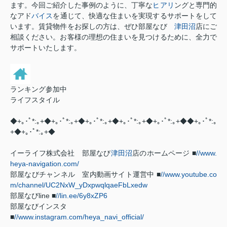
ます。今回ご紹介した事例のように、丁寧な
ヒアリ
ングと専門的
なアド
バイス
を通じて、快適な住まいを実現するサポートをして
います。賃貸物件をお探しの方は、ぜひ部屋なび
津田沼
店にご
相談ください。お客様の理想の住まいを見つけるために、全力で
サポートいたします。
ランキング参加中
ライフスタイル
◆+｡･ﾟ*:｡+◆+｡･ﾟ*:｡+◆+｡･ﾟ*:｡+◆+｡･ﾟ*:｡+◆+｡･ﾟ*:｡+◆◆+｡･ﾟ*:｡
+◆+｡･ﾟ*:｡+◆
イーライフ株式会社 部屋なび
津田沼
店のホームページ ■
//www.
heya-navigation.com/
部屋なびチャンネル 室内動画サイト運営中 ■
//www.youtube.co
m/channel/UC2NxW_yDxpwqlqaeFbLxedw
部屋なびline ■
//lin.ee/6y8xZP6
部屋なびインスタ
■
//www.instagram.com/heya_navi_official/