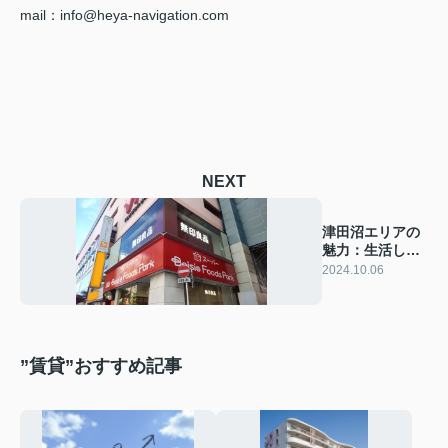
mail：info@heya-navigation.com
NEXT
津田沼エリアの
魅力：生活しや
すい地域の特長
2024.10.06
とおすすめスポ
ット
”賃貸”おすすめ記事