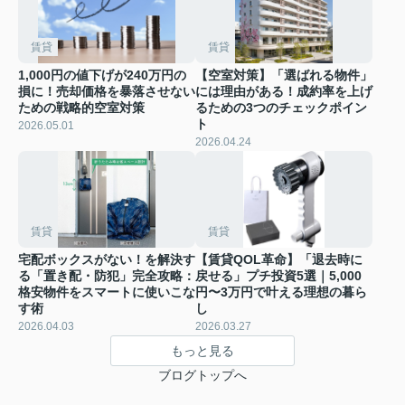
賃貸
賃貸
1,000円の値下げが240万円の
【空室対策】「選ばれる物件」
損に！売却価格を暴落させない
には理由がある！成約率を上げ
ための戦略的空室対策
るための3つのチェックポイン
ト
2026.05.01
2026.04.24
賃貸
賃貸
宅配ボックスがない！を解決す
【賃貸QOL革命】「退去時に
る「置き配・防犯」完全攻略：
戻せる」プチ投資5選｜5,000
格安物件をスマートに使いこな
円〜3万円で叶える理想の暮ら
す術
し
2026.04.03
2026.03.27
もっと見る
ブログトップへ