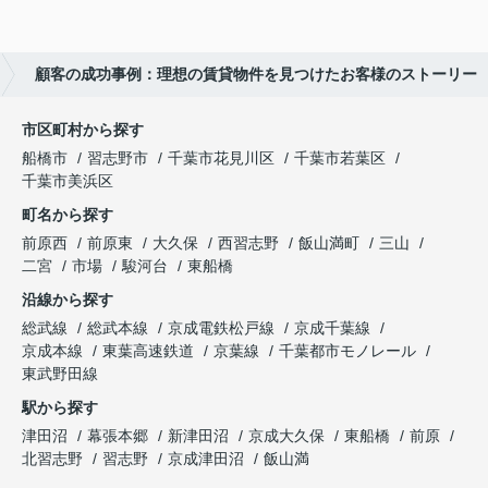
顧客の成功事例：理想の賃貸物件を見つけたお客様のストーリー
市区町村から探す
船橋市
習志野市
千葉市花見川区
千葉市若葉区
千葉市美浜区
町名から探す
前原西
前原東
大久保
西習志野
飯山満町
三山
二宮
市場
駿河台
東船橋
沿線から探す
総武線
総武本線
京成電鉄松戸線
京成千葉線
京成本線
東葉高速鉄道
京葉線
千葉都市モノレール
東武野田線
駅から探す
津田沼
幕張本郷
新津田沼
京成大久保
東船橋
前原
北習志野
習志野
京成津田沼
飯山満