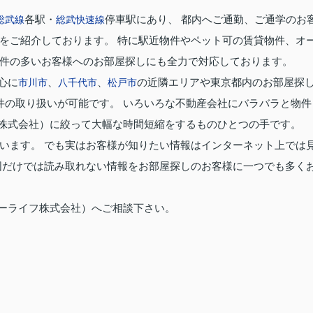
各駅・
停車駅にあり、 都内へご通勤、ご通学のお
総武線
総武快速線
をご紹介しております。 特に駅近物件やペット可の賃貸物件、オ
件の多いお客様へのお部屋探しにも全力で対応しております。
心に
、
、
の近隣エリアや東京都内のお部屋探
市川市
八千代市
松戸市
件の取り扱いが可能です。 いろいろな不動産会社にバラバラと物件
株式会社）に絞って大幅な時間短縮をするものひとつの手です。
います。 でも実はお客様が知りたい情報はインターネット上では
図だけでは読み取れない情報をお部屋探しのお客様に一つでも多く
ーライフ株式会社）へご相談下さい。