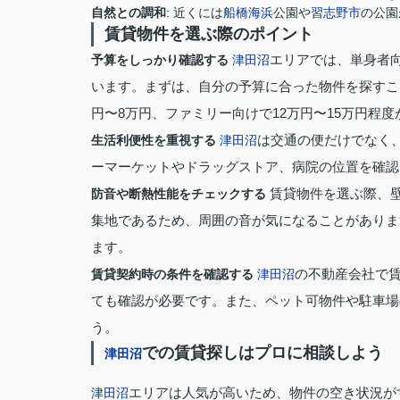
自然との調和
: 近くには
船橋
海浜
公園や
習志野市
の公園
賃貸物件を選ぶ際のポイント
エリアでは、単身者向
予算をしっかり確認する
津田沼
います。まずは、自分の予算に合った物件を探すこ
円〜8万円、ファミリー向けで12万円〜15万円程
は交通の便だけでなく
生活利便性を重視する
津田沼
ーマーケットやドラッグストア、病院の位置を確認
賃貸物件を選ぶ際、
防音や断熱性能をチェックする
集地であるため、周囲の音が気になることがありま
ます。
の不動産会社で
賃貸契約時の条件を確認する
津田沼
ても確認が必要です。また、ペット可物件や駐車場
う。
での賃貸探しはプロに相談しよう
津田沼
エリアは人気が高いため、物件の空き状況が
津田沼