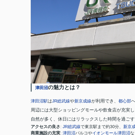
の魅力とは？
津田沼
は
や
が利用でき、
津田沼駅
JR総武線
新京成線
都心部
周辺には大型ショッピングモールや飲食店が充実し
自然が多く、休日にはリラックスした時間を過ごす
アクセスの良さ
:
JR総武線
で東京駅まで約30分、
新京
商業施設の充実
:
津田沼
パルコや
イオンモール
津田沼
な