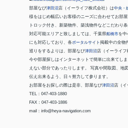
部屋なび
店（イーライフ株式会社）は
津田沼
中央・
様をはじめ幅広いお客様のニーズに合わせてお部屋
トロック付き、新築物件、築浅物件などこだわり条
対応可能エリアと致しましては、千葉県
を中
船橋市
にも対応しており、各
掲載中の全物
ポータルサイト
巡りをするよりは、部屋なび
店（イーライフ
津田沼
今や部屋探しはインターネットで簡単に出来てしま
えない部分であったりします。 写真や間取図、地
伝え出来るよう、日々努力して参ります。
お部屋をお探しの際は是非、部屋なび
店（イ
津田沼
TEL：047-403-1880
FAX：047-403-1886
mail：info@heya-navigation.com