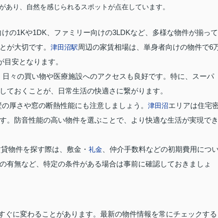
があり、自然を感じられるスポットが点在しています。
けの1Kや1DK、ファミリー向けの3LDKなど、多様な物件が揃って
とが大切です。
周辺の家賃相場は、単身者向けの物件で6
津田沼駅
度が目安となります。
、日々の買い物や医療施設へのアクセスも良好です。特に、スーパ
しておくことが、日常生活の快適さに繋がります。
壁の厚さや窓の断熱性能にも注意しましょう。
エリアは住宅
津田沼
す。防音性能の高い物件を選ぶことで、より快適な生活が実現で
賃貸物件を探す際は、敷金・
、仲介手数料などの初期費用につ
礼金
の有無など、特定の条件がある場合は事前に確認しておきましょ
すぐに変わることがあります。最新の物件情報を常にチェックする