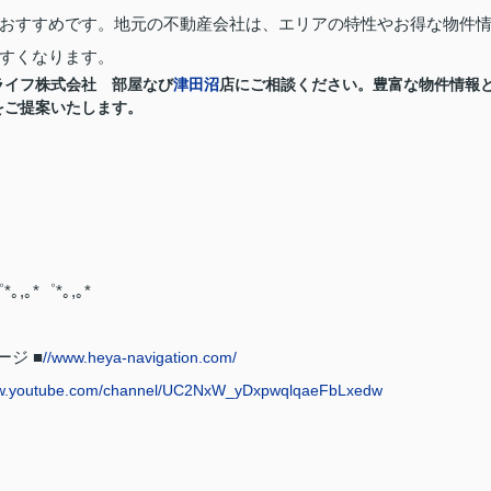
おすすめです。地元の不動産会社は、エリアの特性やお得な物件
すくなります。
ライフ株式会社 部屋なび
津田沼
店にご相談ください。豊富な物件情報
をご提案いたします。
*｡,｡*゜*｡,｡*
ジ ■
//www.heya-navigation.com/
w.youtube.com/channel/UC2NxW_yDxpwqlqaeFbLxedw