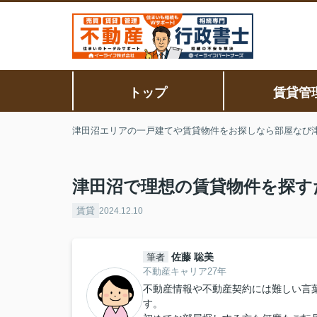
トップ
賃貸管
津田沼エリアの一戸建てや賃貸物件をお探しなら部屋なび
津田沼で理想の賃貸物件を探す
賃貸
2024.12.10
佐藤 聡美
筆者
不動産キャリア27年
不動産情報や不動産契約には難しい言
す。