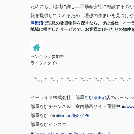
ためにも、地域に詳しい不動産会社に相談するのが
報を提供してくれるため、理想の住まいを見つけや
津田沼
で理想の賃貸物件を探すなら、ぜひ当社 イー
地域に根ざしたサービスで、お客様にぴったりの物件
ランキング参加中
ライフスタイル
゜*｡,。*゜*｡,。*゜*｡,｡*゜*｡,｡*゜*｡,*゜*｡,｡*゜*｡,｡*゜
イーライフ株式会社 部屋なび
店のホームペー
津田沼
部屋なびチャンネル 室内動画サイト運営中 ■
//ww
部屋なびline ■
//lin.ee/6y8xZP6
部屋なびインスタ
■
//www.instagram.com/heya_navi_official/