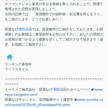
チファンクション家具や見せる収納を取り入れることで、快適で
整理された空間を実現しましょう。
次回の記事では、「賃貸物件での節約術：生活費を抑えるコツ」
をご紹介します。どうぞお楽しみに！
部屋なび
津田沼
店では、賃貸物件のご紹介をしております。お部
屋探しのお客様はご希望条件をお知らせ下さい。あなたの理想の
お部屋が見つかるよう最善を尽くしてご紹介させて頂きます！是
非、お気軽にご相談下さい。
ランキング参加中
ライフスタイル
-*-*-*-*-*-*-*-*-*-*-*-*-*-*-*-*-*-*-*-*-*-*-*-*-*-*-*-*-*-*-*-*-*-*-*-*-*-*-*-*-
*-*-*-*-*-*
イーライフ株式会社 部屋なび
津田沼
店のホームページ ■
//www.
heya-navigation.com/
部屋なびチャンネル 室内動画サイト運営中 ■
//www.youtube.co
m/channel/UC2NxW_yDxpwqlqaeFbLxedw