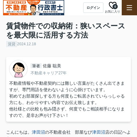
0
ログイン
お気に入り
賃貸物件での収納術：狭いスペース
を最大限に活用する方法
賃貸
2024.12.18
佐藤 聡美
筆者
不動産キャリア27年
不動産情報や不動産契約には難しい言葉がたくさん出てきま
すが、専門用語を使わないように心掛けています。
初めてお部屋探しする方も何度もご転居されていらっしゃる
方にも、わかりやすい内容でお伝え致します。
他社様との比較も包み隠さず、何度でもご相談相手になりま
すので、是非お声がけ下さい！
こんにちは。
津田沼
の不動産会社 部屋なび
津田沼
店の日記へよ