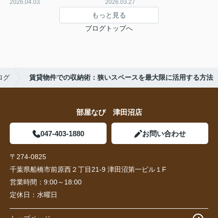
2026.04.03
2026.03.27
もっと見る
ブログトップへ
ログ
賃貸物件での収納術：狭いスペースを最大限に活用する方法
部屋なび 津田沼店
047-403-1880
お問い合わせ
〒274-0825
千葉県船橋市前原西２丁目21-9 津田沼第一ビル１F
営業時間：
9:00～18:00
定休日：
水曜日