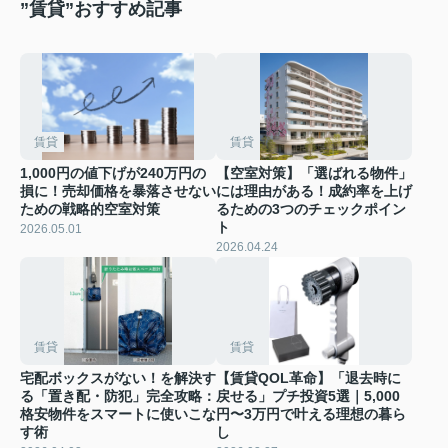
”賃貸”おすすめ記事
賃貸
賃貸
1,000円の値下げが240万円の
【空室対策】「選ばれる物件」
損に！売却価格を暴落させない
には理由がある！成約率を上げ
ための戦略的空室対策
るための3つのチェックポイン
ト
2026.05.01
2026.04.24
賃貸
賃貸
宅配ボックスがない！を解決す
【賃貸QOL革命】「退去時に
る「置き配・防犯」完全攻略：
戻せる」プチ投資5選｜5,000
格安物件をスマートに使いこな
円〜3万円で叶える理想の暮ら
す術
し