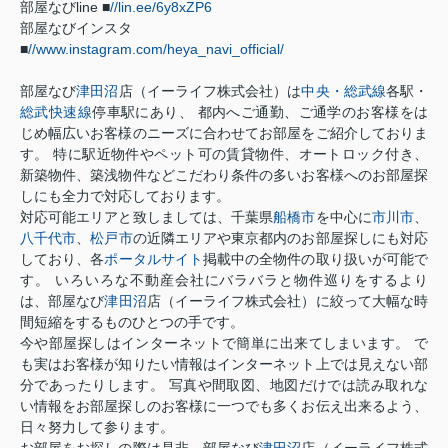
部屋なびline ■
//lin.ee/6y8xZP6
部屋なびインスタ
■
//www.instagram.com/heya_navi_official/
部屋なび
津田沼
店（イーライフ株式会社）は
中央・総武線
各駅・
総武快速線
停車駅にあり、 都内へご通勤、ご通学のお客様をは
じめ幅広いお客様のニーズに合わせてお部屋をご紹介しておりま
す。 特に駅近物件やペット可の賃貸物件、オートロック付き、
新築物件、築浅物件などこだわり条件の多いお客様へのお部屋探
しにも全力で対応しております。
対応可能エリアと致しましては、千葉県
船橋市
を中心に
市川市
、
八千代市
、
松戸市
の近隣エリアや東京都内のお部屋探しにも対応
しており、各
ポータルサイト
掲載中の全物件の取り扱いが可能で
す。 いろいろな不動産会社にバラバラと物件巡りをするより
は、部屋なび
津田沼
店（イーライフ株式会社）に絞って大幅な時
間短縮をするものひとつの手です。
今や部屋探しはインターネットで簡単に出来てしまいます。 で
も実はお客様が知りたい情報はインターネット上では見えない部
分であったりします。 写真や間取図、地図だけでは読み取れな
い情報をお部屋探しのお客様に一つでも多くお伝え出来るよう、
日々努力して参ります。