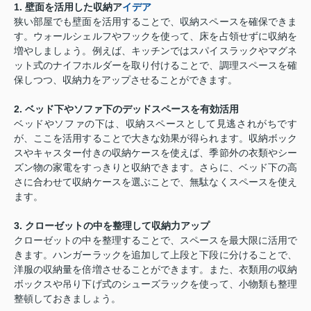
1. 壁面を活用した収納ア
イデア
狭い部屋でも壁面を活用することで、収納スペースを確保できま
す。ウォールシェルフやフックを使って、床を占領せずに収納を
増やしましょう。例えば、キッチンではスパイスラックやマグネ
ット式のナイフホルダーを取り付けることで、調理スペースを確
保しつつ、収納力をアップさせることができます。
2. ベッド下やソファ下のデッドスペースを有効活用
ベッドやソファの下は、収納スペースとして見逃されがちです
が、ここを活用することで大きな効果が得られます。収納ボック
スやキャスター付きの収納ケースを使えば、季節外の衣類やシー
ズン物の家電をすっきりと収納できます。さらに、ベッド下の高
さに合わせて収納ケースを選ぶことで、無駄なくスペースを使え
ます。
3. クローゼットの中を整理して収納力アップ
クローゼットの中を整理することで、スペースを最大限に活用で
きます。ハンガーラックを追加して上段と下段に分けることで、
洋服の収納量を倍増させることができます。また、衣類用の収納
ボックスや吊り下げ式のシューズラックを使って、小物類も整理
整頓しておきましょう。