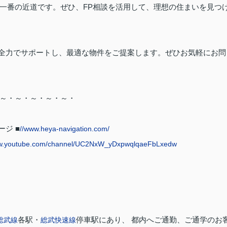
一番の近道です。ぜひ、FP相談を活用して、理想の住まいを見つ
全力でサポートし、最適な物件をご提案します。ぜひお気軽にお問
～・～・～・～・～・
ジ ■
//www.heya-navigation.com/
w.youtube.com/channel/UC2NxW_yDxpwqlqaeFbLxedw
各駅・
停車駅にあり、 都内へご通勤、ご通学のお
総武線
総武快速線