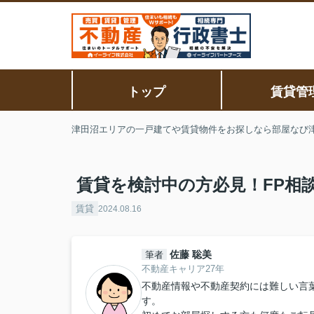
トップ
賃貸管
津田沼エリアの一戸建てや賃貸物件をお探しなら部屋なび
賃貸を検討中の方必見！FP相
賃貸
2024.08.16
佐藤 聡美
筆者
不動産キャリア27年
不動産情報や不動産契約には難しい言
す。