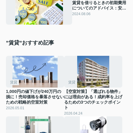
賃貸を借りるときの初期費用
についてのアドバイス：安心
して新生活を始めるために
2024.08.06
”賃貸”おすすめ記事
賃貸
賃貸
1,000円の値下げが240万円の
【空室対策】「選ばれる物件」
損に！売却価格を暴落させない
には理由がある！成約率を上げ
ための戦略的空室対策
るための3つのチェックポイン
ト
2026.05.01
2026.04.24