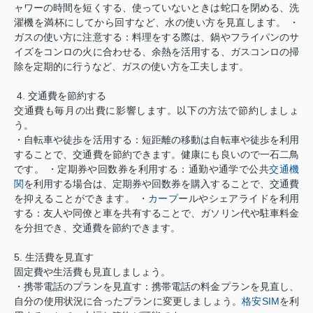
ャワーの時間を短くする、使っていないときは蛇口を閉める、洗
濯機を満杯にしてから回すなど、水の使い方を見直します。 ・
ガスの使い方に注意する：料理をする際は、鍋やフライパンのサ
イズをコンロの火に合わせる、余熱を活用する、ガスコンロの掃
除を定期的に行うなど、ガスの使い方を工夫します。
4. 交通費を節約する
交通費も毎月の出費に影響します。以下の方法で節約しましょ
う。
・自転車や徒歩を活用する：短距離の移動は自転車や徒歩を利用
することで、交通費を節約できます。健康にも良いので一石二鳥
です。 ・定期券や回数券を利用する：通勤や通学で公共
交通機
関
を利用する場合は、定期券や回数券を購入することで、交通費
を抑えることができます。 ・
カープ
ールやシェアライドを利用
する：友人や同僚と車を共有することで、ガソリン代や駐車料金
を分担でき、交通費を節約できます。
5. 生活費を見直す
固定費や生活費も見直しましょう。
・携帯電話のプランを見直す：携帯電話の料金プランを見直し、
自分の使用状況に合ったプランに変更しましょう。
格安SIM
を利