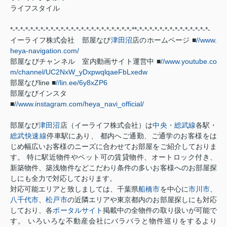
ライフスタイル
*-*-*-*-*-*-*-*-*-*-*-*-*-*-*-*-*-*-*-*-*-*-*-*-**-*-*-*-*-*-*-*-*-*-*-*-*-*-*-
イーライフ株式会社 部屋なび
津田沼
店のホームページ ■
//www.
heya-navigation.com/
部屋なびチャンネル 室内動画サイト運営中 ■
//www.youtube.co
m/channel/UC2NxW_yDxpwqlqaeFbLxedw
部屋なびline ■
//lin.ee/6y8xZP6
部屋なびインスタ
■
//www.instagram.com/heya_navi_official/
部屋なび
津田沼
店（イーライフ株式会社）は
中央・総武線
各駅・
総武快速線
停車駅にあり、 都内へご通勤、ご通学のお客様をは
じめ幅広いお客様のニーズに合わせてお部屋をご紹介しておりま
す。 特に駅近物件やペット可の賃貸物件、オートロック付き、
新築物件、築浅物件などこだわり条件の多いお客様へのお部屋探
しにも全力で対応しております。
対応可能エリアと致しましては、千葉県
船橋市
を中心に
市川市
、
八千代市
、
松戸市
の近隣エリアや東京都内のお部屋探しにも対応
しており、各
ポータルサイト
掲載中の全物件の取り扱いが可能で
す。 いろいろな不動産会社にバラバラと物件巡りをするより