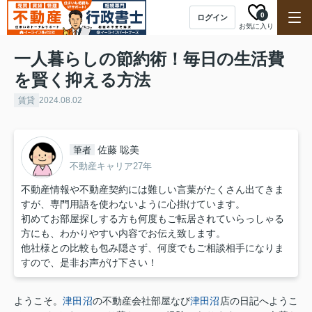
0
ログイン
お気に入り
一人暮らしの節約術！毎日の生活費
を賢く抑える方法
賃貸
2024.08.02
佐藤 聡美
筆者
不動産キャリア27年
不動産情報や不動産契約には難しい言葉がたくさん出てきま
すが、専門用語を使わないように心掛けています。
初めてお部屋探しする方も何度もご転居されていらっしゃる
方にも、わかりやすい内容でお伝え致します。
他社様との比較も包み隠さず、何度でもご相談相手になりま
すので、是非お声がけ下さい！
ようこそ。
津田沼
の不動産会社部屋なび
津田沼
店の日記へようこ