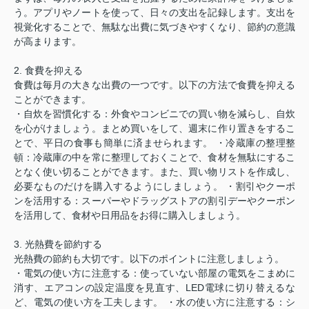
う。アプリやノートを使って、日々の支出を記録します。支出を
視覚化することで、無駄な出費に気づきやすくなり、節約の意識
が高まります。
2. 食費を抑える
食費は毎月の大きな出費の一つです。以下の方法で食費を抑える
ことができます。
・自炊を習慣化する：外食やコンビニでの買い物を減らし、自炊
を心がけましょう。まとめ買いをして、週末に作り置きをするこ
とで、平日の食事も簡単に済ませられます。 ・冷蔵庫の整理整
頓：冷蔵庫の中を常に整理しておくことで、食材を無駄にするこ
となく使い切ることができます。また、買い物リストを作成し、
必要なものだけを購入するようにしましょう。 ・割引やクーポ
ンを活用する：スーパーやドラッグストアの割引デーやクーポン
を活用して、食材や日用品をお得に購入しましょう。
3. 光熱費を節約する
光熱費の節約も大切です。以下のポイントに注意しましょう。
・電気の使い方に注意する：使っていない部屋の電気をこまめに
消す、エアコンの設定温度を見直す、LED電球に切り替えるな
ど、電気の使い方を工夫します。 ・水の使い方に注意する：シ