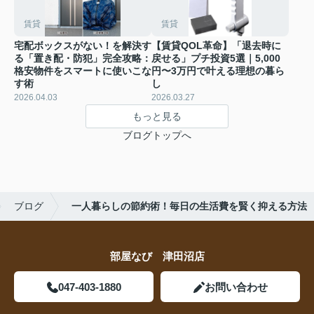
賃貸
賃貸
宅配ボックスがない！を解決す
【賃貸QOL革命】「退去時に
る「置き配・防犯」完全攻略：
戻せる」プチ投資5選｜5,000
格安物件をスマートに使いこな
円〜3万円で叶える理想の暮ら
す術
し
2026.04.03
2026.03.27
もっと見る
ブログトップへ
ブログ
一人暮らしの節約術！毎日の生活費を賢く抑える方法
部屋なび 津田沼店
047-403-1880
お問い合わせ