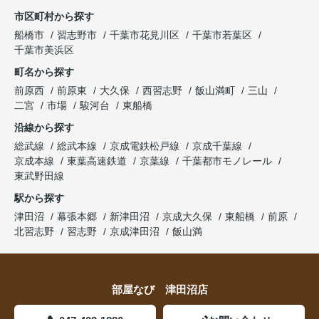
市区町村から探す
船橋市
習志野市
千葉市花見川区
千葉市若葉区
千葉市美浜区
町名から探す
前原西
前原東
大久保
西習志野
飯山満町
三山
二宮
市場
駿河台
東船橋
沿線から探す
総武線
総武本線
京成電鉄松戸線
京成千葉線
京成本線
東葉高速鉄道
京葉線
千葉都市モノレール
東武野田線
駅から探す
津田沼
幕張本郷
新津田沼
京成大久保
東船橋
前原
北習志野
習志野
京成津田沼
飯山満
部屋なび 津田沼店