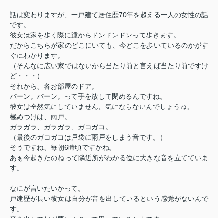
話は変わりますが、一戸建て居住歴70年を超える一人の女性の話
です。
彼女は家を歩く際に踵からドンドンドンって歩きます。
だからこちらが家のどこにいても、今どこを歩いているのかがす
ぐにわかります。
（そんなに広い家ではないから当たり前と言えば当たり前ですけ
ど・・・）
それから、各お部屋のドア。
バーン。バーン。って手を放して閉めるんですね。
彼女は全然気にしていません。気にならないんでしょうね。
極めつけは、雨戸。
ガラガラ、ガラガラ、ガコガコ。
（最後のガコガコは戸袋に雨戸をしまう音です。）
そうですね、毎朝6時頃ですかね。
あぁ今起きたのねって隣近所がわかる位に大きな音を立てていま
す。
なにが言いたいかって。
戸建歴が長い彼女は自分が音を出しているという感覚がないんで
す。