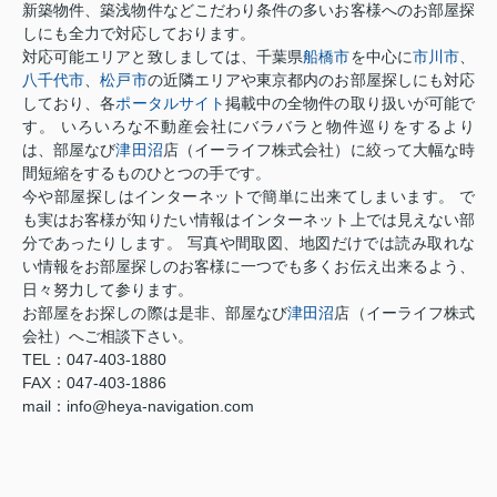
新築物件、築浅物件などこだわり条件の多いお客様へのお部屋探
しにも全力で対応しております。
対応可能エリアと致しましては、千葉県
船橋市
を中心に
市川市
、
八千代市
、
松戸市
の近隣エリアや東京都内のお部屋探しにも対応
しており、各
ポータルサイト
掲載中の全物件の取り扱いが可能で
す。 いろいろな不動産会社にバラバラと物件巡りをするより
は、部屋なび
津田沼
店（イーライフ株式会社）に絞って大幅な時
間短縮をするものひとつの手です。
今や部屋探しはインターネットで簡単に出来てしまいます。 で
も実はお客様が知りたい情報はインターネット上では見えない部
分であったりします。 写真や間取図、地図だけでは読み取れな
い情報をお部屋探しのお客様に一つでも多くお伝え出来るよう、
日々努力して参ります。
お部屋をお探しの際は是非、部屋なび
津田沼
店（イーライフ株式
会社）へご相談下さい。
TEL：047-403-1880
FAX：047-403-1886
mail：info@heya-navigation.com