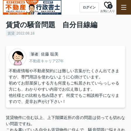
0
ログイン
お気に入り
賃貸の騒音問題 自分目線編
賃貸
2022.08.18
佐藤 聡美
筆者
不動産キャリア27年
不動産情報や不動産契約には難しい言葉がたくさん出てきま
すが、専門用語を使わないように心掛けています。
初めてお部屋探しする方も何度もご転居されていらっしゃる
方にも、わかりやすい内容でお伝え致します。
他社様との比較も包み隠さず、何度でもご相談相手になりま
すので、是非お声がけ下さい！
賃貸物件に住む以上、上下階隣近所の音の問題は切っても切れな
い問題ですね。
これを書いている自分も賃貸物件に住んで、騒音問題に悩まされ