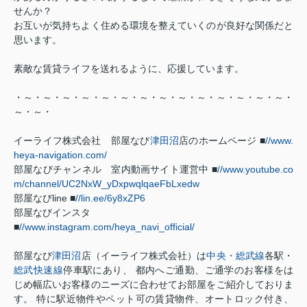
せんか？
お互いが気持ちよく住める環境を整えていくのが良好な関係だと
思います。
素敵な賃貸ライフを送れるように、応援しています。
・～・～・～・～・～・～・～・～・～・～・～・～・～・～・
～・～・
イーライフ株式会社 部屋なび
津田沼
店のホームページ ■
//www.
heya-navigation.com/
部屋なびチャンネル 室内動画サイト運営中 ■
//www.youtube.co
m/channel/UC2NxW_yDxpwqlqaeFbLxedw
部屋なびline ■
//lin.ee/6y8xZP6
部屋なびインスタ
■
//www.instagram.com/heya_navi_official/
部屋なび
津田沼
店（イーライフ株式会社）は
中央・総武線
各駅・
総武快速線
停車駅にあり、 都内へご通勤、ご通学のお客様をは
じめ幅広いお客様のニーズに合わせてお部屋をご紹介しておりま
す。 特に駅近物件やペット可の賃貸物件、オートロック付き、