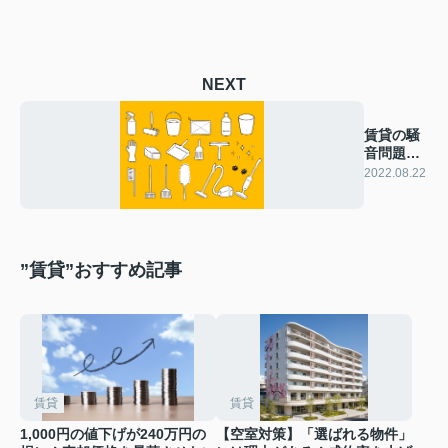
NEXT
賃貸の騒
音問題
掃除機・
2022.08.22
洗濯機編
”賃貸”おすすめ記事
賃貸
賃貸
1,000円の値下げが240万円の
【空室対策】「選ばれる物件」