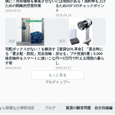
損に！売却価格を暴落させない
には理由がある！成約率を上げ
ための戦略的空室対策
るための3つのチェックポイン
ト
2026.05.01
2026.04.24
賃貸
賃貸
宅配ボックスがない！を解決す
【賃貸QOL革命】「退去時に
る「置き配・防犯」完全攻略：
戻せる」プチ投資5選｜5,000
格安物件をスマートに使いこな
円〜3万円で叶える理想の暮ら
す術
し
2026.04.03
2026.03.27
もっと見る
ブログトップへ
なら部屋なび津田沼店
ブログ
賃貸の騒音問題 自分目線編