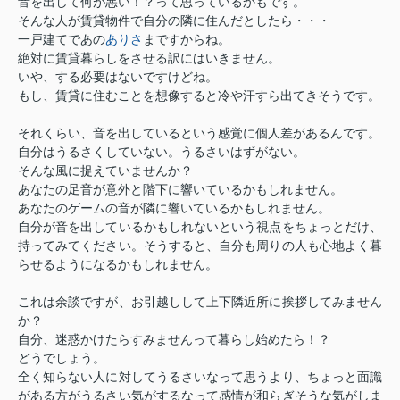
音を出して何が悪い！？って思っているかもです。
そんな人が賃貸物件で自分の隣に住んだとしたら・・・
一戸建てであの
ありさ
まですからね。
絶対に賃貸暮らしをさせる訳にはいきません。
いや、する必要はないですけどね。
もし、賃貸に住むことを想像すると冷や汗すら出てきそうです。
それくらい、音を出しているという感覚に個人差があるんです。
自分はうるさくしていない。うるさいはずがない。
そんな風に捉えていませんか？
あなたの足音が意外と階下に響いているかもしれません。
あなたのゲームの音が隣に響いているかもしれません。
自分が音を出しているかもしれないという視点をちょっとだけ、
持ってみてください。そうすると、自分も周りの人も心地よく暮
らせるようになるかもしれません。
これは余談ですが、お引越しして上下隣近所に挨拶してみません
か？
自分、迷惑かけたらすみませんって暮らし始めたら！？
どうでしょう。
全く知らない人に対してうるさいなって思うより、ちょっと面識
がある方がうるさい気がするなって感情が和らぎそうな気がしま