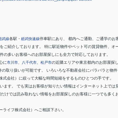
各駅・
停車駅にあり、 都内へご通勤、ご通学のお
総武線
総武快速線
をご紹介しております。 特に駅近物件やペット可の賃貸物件、オ
件の多いお客様へのお部屋探しにも全力で対応しております。
心に
、
、
の近隣エリアや東京都内のお部屋探
市川市
八千代市
松戸市
件の取り扱いが可能です。 いろいろな不動産会社にバラバラと物件
株式会社）に絞って大幅な時間短縮をするものひとつの手です。
います。 でも実はお客様が知りたい情報はインターネット上では
図だけでは読み取れない情報をお部屋探しのお客様に一つでも多く
ーライフ株式会社）へご相談下さい。