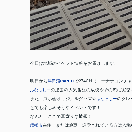
今日は地域のイベント情報をお届けします。
明日から
で274CH（ニーナナヨンチ
津田沼PARCO
の過去の人気番組の放映やその際に実際
ふなっしー
また、展示会オリジナルグッズや
のクレ
ふなっしー
とても楽しめそうなイベントです！
なんと、ここで耳寄りな情報！
在住、または通勤・通学されている方は入場
船橋市