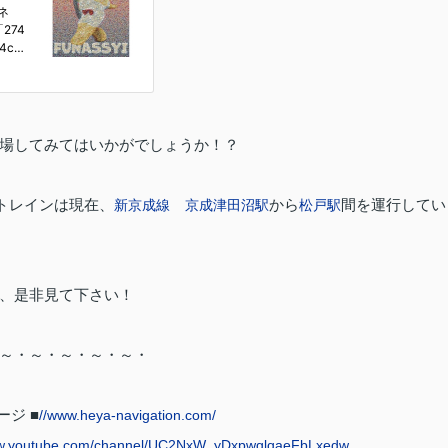
場してみてはいかがでしょうか！？
トレインは現在、
から
間を運行してい
新京成線
京成津田沼駅
松戸駅
、是非見て下さい！
～・～・～・～・～・
ジ ■
//www.heya-navigation.com/
w.youtube.com/channel/UC2NxW_yDxpwqlqaeFbLxedw