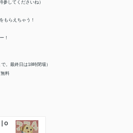
持参してくださいね）
ーをもらえちゃう！
ー！
前まで。最終日は18時閉場）
下無料