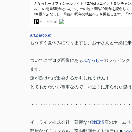
art.parco.jp
もうすぐ夏休みになりますし、お子さんと一緒に来
ついでにブログ画像にある
のラッピング
ふなっしー
ます。
運が良ければ出会えるかもしれません！
とてもかわいい電車なので、お近くに来られた際は
・～・～・～・～・～・～・～・～・～・～・～・
イーライフ株式会社 部屋なび
店のホームペー
津田沼
部屋なびチャンネル 室内動画サイト運営中 ■
//ww