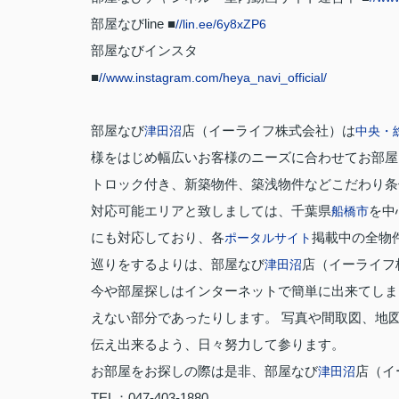
部屋なびline ■
//lin.ee/6y8xZP6
部屋なびインスタ
■
//www.instagram.com/heya_navi_official/
部屋なび
店（イーライフ株式会社）は
津田沼
中央・
様をはじめ幅広いお客様のニーズに合わせてお部屋
トロック付き、新築物件、築浅物件などこだわり条
対応可能エリアと致しましては、千葉県
を中
船橋市
にも対応しており、各
掲載中の全物
ポータルサイト
巡りをするよりは、部屋なび
店（イーライフ
津田沼
今や部屋探しはインターネットで簡単に出来てしま
えない部分であったりします。 写真や間取図、地
伝え出来るよう、日々努力して参ります。
お部屋をお探しの際は是非、部屋なび
店（イ
津田沼
TEL：047-403-1880