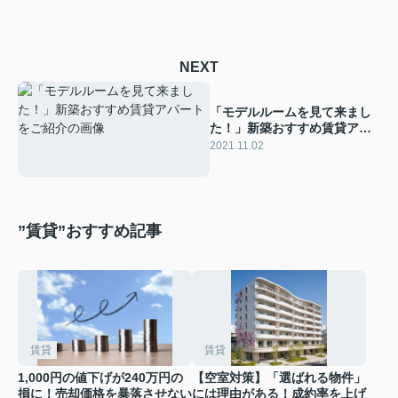
NEXT
「モデルルームを見て来まし
た！」新築おすすめ賃貸アパ
ートをご紹介
2021.11.02
”賃貸”おすすめ記事
賃貸
賃貸
1,000円の値下げが240万円の
【空室対策】「選ばれる物件」
損に！売却価格を暴落させない
には理由がある！成約率を上げ