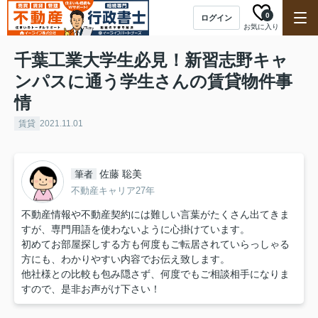
0
ログイン
お気に入り
千葉工業大学生必見！新習志野キャ
ンパスに通う学生さんの賃貸物件事
情
賃貸
2021.11.01
佐藤 聡美
筆者
不動産キャリア27年
不動産情報や不動産契約には難しい言葉がたくさん出てきま
すが、専門用語を使わないように心掛けています。
初めてお部屋探しする方も何度もご転居されていらっしゃる
方にも、わかりやすい内容でお伝え致します。
他社様との比較も包み隠さず、何度でもご相談相手になりま
すので、是非お声がけ下さい！