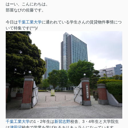
はーい、こんにわちは。
部屋なびの佐藤です。
今日は
千葉工業大学
に通われている学生さんの賃貸物件事情につ
いて特集です(^^)/
千葉工業大学
の1・2年生は
新習志野
校舎、3・4年生と大学院生
は
津田沼
校舎で学業を学ばれるカリキュラムになっています。