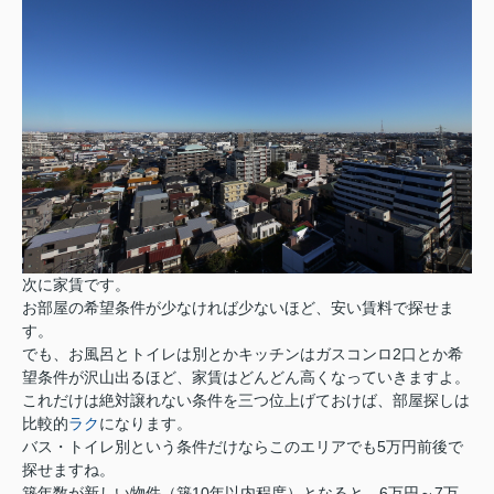
次に家賃です。
お部屋の希望条件が少なければ少ないほど、安い賃料で探せま
す。
でも、お風呂とトイレは別とかキッチンはガスコンロ2口とか希
望条件が沢山出るほど、家賃はどんどん高くなっていきますよ。
これだけは絶対譲れない条件を三つ位上げておけば、部屋探しは
比較的
ラク
になります。
バス・トイレ別という条件だけならこのエリアでも5万円前後で
探せますね。
築年数が新しい物件（築10年以内程度）となると、6万円～7万