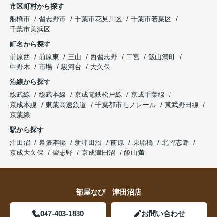
市区町村から探す
船橋市
習志野市
千葉市花見川区
千葉市若葉区
千葉市美浜区
町名から探す
前原西
前原東
三山
西習志野
二宮
飯山満町
中野木
市場
駿河台
大久保
沿線から探す
総武線
総武本線
京成電鉄松戸線
京成千葉線
京成本線
東葉高速鉄道
千葉都市モノレール
東武野田線
京葉線
駅から探す
津田沼
幕張本郷
新津田沼
前原
東船橋
北習志野
京成大久保
習志野
京成津田沼
飯山満
部屋なび 津田沼店
047-403-1880
お問い合わせ