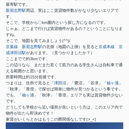
最寄駅です。
新習志野駅
周辺、実はここ賃貸物件数がかなり少ないエリアで
す。
そこで、学校から〇km圏内という探し方になるのです。
じゃぁ、どこまで行けば賃貸物件があるの？ということになりま
すね。
そこで、地図を見てみましょう(^^)/
京葉線
新習志野駅
の北側（地図の上側）を見ると
京成本線
京
成津田沼駅
があります。（見つかりましたか？）
ここまでで約3kmです。
この辺りなら、まだまだ若くて筋力のある学生さんは自転車で通
える範囲かと思います。
所要時間は約15分前後です。
つまりは、住所で見ると「
津田沼
」「鷺沼」「谷津」「
袖ヶ浦
」
「秋津」「香澄」で探せば簡単に物件が見つかるという事です。
でも、「
袖ヶ浦
」「秋津」「香澄」エリアも実は賃貸物件少ない
です。
どうしても学校から近い場所が良いという方は、このエリア内で
物件が出たら即決めです！
家賃がいくらとかはもうこの際関係なしです(>_<)