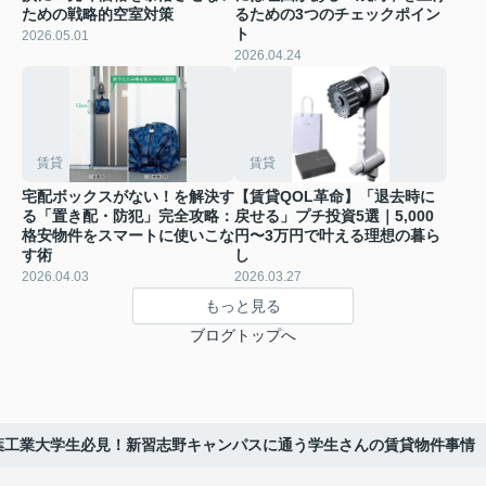
ための戦略的空室対策
るための3つのチェックポイン
ト
2026.05.01
2026.04.24
賃貸
賃貸
宅配ボックスがない！を解決す
【賃貸QOL革命】「退去時に
る「置き配・防犯」完全攻略：
戻せる」プチ投資5選｜5,000
格安物件をスマートに使いこな
円〜3万円で叶える理想の暮ら
す術
し
2026.04.03
2026.03.27
もっと見る
ブログトップへ
葉工業大学生必見！新習志野キャンパスに通う学生さんの賃貸物件事情