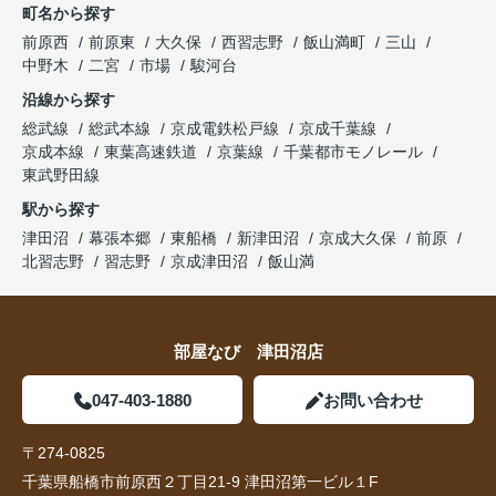
町名から探す
前原西
前原東
大久保
西習志野
飯山満町
三山
中野木
二宮
市場
駿河台
沿線から探す
総武線
総武本線
京成電鉄松戸線
京成千葉線
京成本線
東葉高速鉄道
京葉線
千葉都市モノレール
東武野田線
駅から探す
津田沼
幕張本郷
東船橋
新津田沼
京成大久保
前原
北習志野
習志野
京成津田沼
飯山満
部屋なび 津田沼店
047-403-1880
お問い合わせ
〒274-0825
千葉県船橋市前原西２丁目21-9 津田沼第一ビル１F