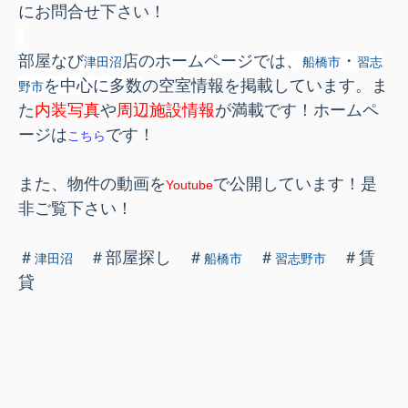
にお問合せ下さい！
部屋なび
店のホームページでは、
・
津田沼
船橋市
習志
を中心に多数
の空室情報を
掲載しています。ま
野市
た
内装写真
や
周辺施設情報
が満載です！ホームペ
ージは
です！
こちら
また、物件の動画を
で公開しています！是
Youtube
非ご覧下さい！
＃
＃部屋探し ＃
＃
＃賃
津田沼
船橋市
習志野市
貸