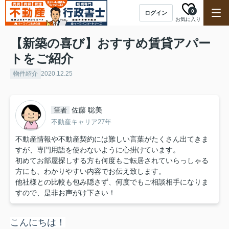
0
ログイン
お気に入り
【新築の喜び】おすすめ賃貸アパー
トをご紹介
物件紹介
2020.12.25
佐藤 聡美
筆者
不動産キャリア27年
不動産情報や不動産契約には難しい言葉がたくさん出てきま
すが、専門用語を使わないように心掛けています。
初めてお部屋探しする方も何度もご転居されていらっしゃる
方にも、わかりやすい内容でお伝え致します。
他社様との比較も包み隠さず、何度でもご相談相手になりま
すので、是非お声がけ下さい！
こんにちは！