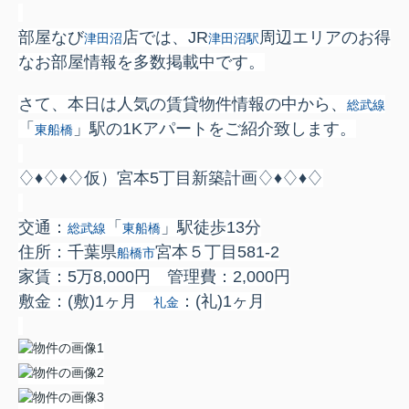
部屋なび
店では、JR
周辺エリアのお得
津田沼
津田沼駅
なお部屋情報を多数掲載中です。
さて、本日は人気の賃貸物件情報の中から、
総武線
「
」駅の1Kアパートをご紹介致します。
東船橋
♢♦♢♦♢仮）宮本5丁目新築計画♢♦♢♦♢
交通：
「
」駅
徒歩13分
総武線
東船橋
住所：千葉県
宮本５丁目581-2
船橋市
家賃：5万8,000円 管理費：2,000円
敷金：
(敷)1ヶ月
：
(礼)1ヶ月
礼金