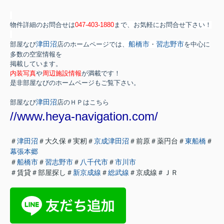
物件詳細のお問合せは
047-403-1880
まで、お気軽にお問合せ下さい！
津田沼
船橋市
習志野市
部屋なび
店のホームページでは、
・
を中心に
多数
の空室情報を
掲載しています。
内装写真
や
周辺施設情報
が満載です！
是非部屋なびのホームページもご覧下さい。
津田沼
部屋なび
店のＨＰはこちら
//www.heya-navigation.com/
＃
津田沼
＃大久保＃実籾＃
京成津田沼
＃前原＃薬円台＃
東船橋
＃
幕張本郷
＃
船橋市
＃
習志野市
＃
八千代市
＃
市川市
＃賃貸＃部屋探し＃
新京成線
＃
総武線
＃京成線＃ＪＲ