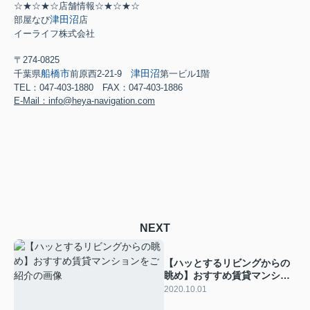
☆★☆★☆店舗情報☆★☆★☆
津田沼
部屋なび
店
イーライフ株式会社
〒274-0825
船橋市
津田沼
千葉県
前原西2-21-9
第一ビル1階
TEL：047-403-1880 FAX：047-403-1886
E-Mail：info@heya-navigation.com
NEXT
【ハッとするリビングからの
眺め】おすすめ賃貸マンショ
ンをご紹介
2020.10.01