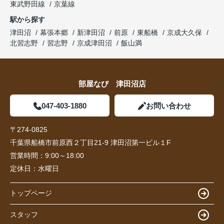
東武野田線
京葉線
駅から探す
津田沼
幕張本郷
新津田沼
前原
東船橋
京成大久保
北習志野
習志野
京成津田沼
飯山満
部屋なび 津田沼店
047-403-1880
お問い合わせ
〒274-0825
千葉県船橋市前原西２丁目21-9 津田沼第一ビル１F
営業時間：
9:00～18:00
定休日：
水曜日
トップページ
スタッフ