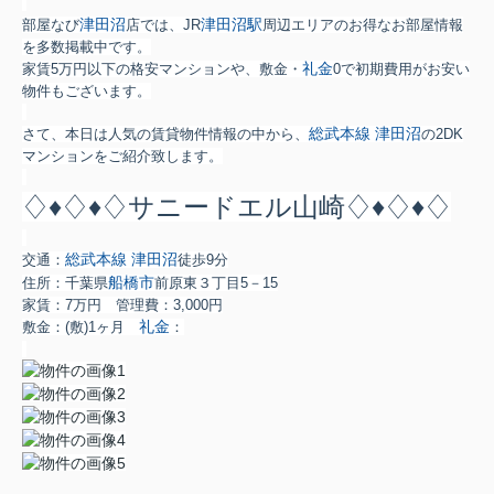
津田沼
津田沼駅
部屋なび
店では、JR
周辺エリアのお得なお部屋情報
を多数掲載中です。
礼金
家賃5万円以下の格安マンションや、敷金・
0で初期費用がお安い
物件もございます。
総武本線
津田沼
さて、本日は人気の賃貸物件情報の中から、
の2DK
マンションをご紹介致します。
♢♦♢♦♢サニードエル山崎♢♦♢♦♢
総武本線
津田沼
交通：
徒歩9分
船橋市
住所：千葉県
前原東３丁目5－15
家賃：7万円 管理費：3,000円
礼金
敷金：
(敷)1ヶ月
：