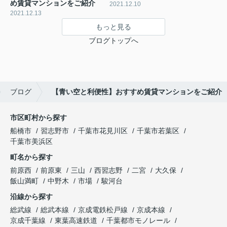
め賃貸マンションをご紹介
2021.12.10
2021.12.13
もっと見る
ブログトップへ
ブログ
【青い空と利便性】おすすめ賃貸マンションをご紹介
市区町村から探す
船橋市
習志野市
千葉市花見川区
千葉市若葉区
千葉市美浜区
町名から探す
前原西
前原東
三山
西習志野
二宮
大久保
飯山満町
中野木
市場
駿河台
沿線から探す
総武線
総武本線
京成電鉄松戸線
京成本線
京成千葉線
東葉高速鉄道
千葉都市モノレール