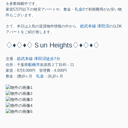
を多数掲載中です。
礼金
家賃5万円以下の格安アパートや、敷金・
0で初期費用がお安い物
件もございます。
総武本線
津田沼
さて、本日は人気の賃貸物件情報の中から、
の1LDK
アパートをご紹介致します。
♢♦♢♦♢Ｓun Heights♢♦♢♦♢
総武本線
津田沼
徒歩7分
交通：
船橋市
住所：千葉県
前原西２丁目45－11
家賃：8万8,000円 管理費：4,500円
礼金
敷金：
(敷)0ヶ月
：
(礼)0ヶ月