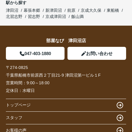
駅から探す
津田沼
幕張本郷
新津田沼
前原
京成大久保
東船橋
北習志野
習志野
京成津田沼
飯山満
部屋なび 津田沼店
047-403-1880
お問い合わせ
〒274-0825
千葉県船橋市前原西２丁目21-9 津田沼第一ビル１F
営業時間：
9:00～18:00
定休日：
水曜日
トップページ
スタッフ
お客様の声