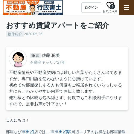
0
ログイン
お気に入り
おすすめ賃貸アパートをご紹介
物件紹介
2020.05.26
佐藤 聡美
筆者
不動産キャリア27年
不動産情報や不動産契約には難しい言葉がたくさん出てきま
すが、専門用語を使わないように心掛けています。
初めてお部屋探しする方も何度もご転居されていらっしゃる
方にも、わかりやすい内容でお伝え致します。
他社様との比較も包み隠さず、何度でもご相談相手になりま
すので、是非お声がけ下さい！
こんにちは！
津田沼
津田沼駅
部屋なび
店では、JR
周辺エリアのお得なお部屋情報