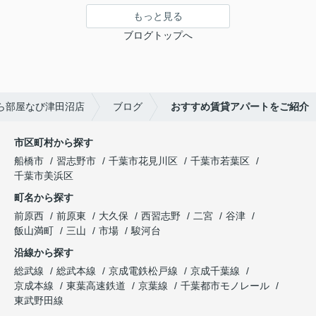
もっと見る
ブログトップへ
ら部屋なび津田沼店
ブログ
おすすめ賃貸アパートをご紹介
市区町村から探す
船橋市
習志野市
千葉市花見川区
千葉市若葉区
千葉市美浜区
町名から探す
前原西
前原東
大久保
西習志野
二宮
谷津
飯山満町
三山
市場
駿河台
沿線から探す
総武線
総武本線
京成電鉄松戸線
京成千葉線
京成本線
東葉高速鉄道
京葉線
千葉都市モノレール
東武野田線