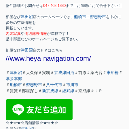
物件詳細のお問合せは
047-403-1880
まで、お気軽にお問合せ下さい！
津田沼
船橋市
習志野市
部屋なび
店のホームページでは、
・
を中心に
多数
の空室情報を
掲載しています。
内装写真
や
周辺施設情報
が満載です！
是非部屋なびのホームページもご覧下さい。
津田沼
部屋なび
店のＨＰはこちら
//www.heya-navigation.com/
＃
津田沼
＃大久保＃実籾＃
京成津田沼
＃前原＃薬円台＃
東船橋
＃
幕張本郷
＃
船橋市
＃
習志野市
＃
八千代市
＃
市川市
＃賃貸＃部屋探し＃
新京成線
＃
総武線
＃京成線＃ＪＲ
☆★☆★☆店舗情報☆★☆★☆
津田沼
部屋なび
店