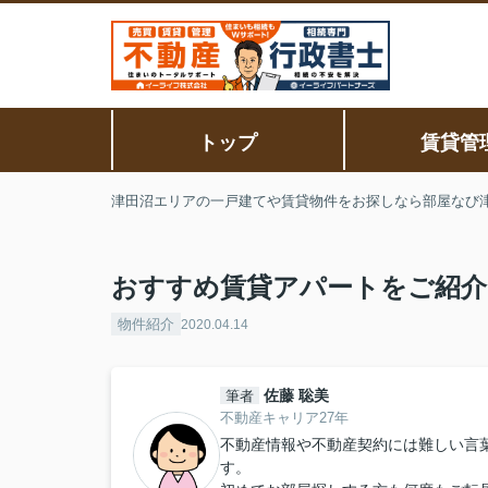
トップ
賃貸管
津田沼エリアの一戸建てや賃貸物件をお探しなら部屋なび
おすすめ賃貸アパートをご紹介
物件紹介
2020.04.14
佐藤 聡美
筆者
不動産キャリア27年
不動産情報や不動産契約には難しい言
す。