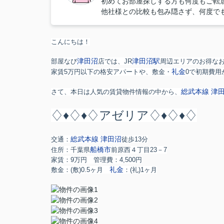
初めてお部屋探しする方も何度もご転
他社様との比較も包み隠さず、何度で
こんにちは！
津田沼
津田沼駅
部屋なび
店では、JR
周辺エリアのお得な
礼金
家賃5万円以下の格安アパートや、敷金・
0で初期費用
総武本線
津
さて、本日は人気の賃貸物件情報の中から、
♢♦♢♦♢アゼリア♢♦♢♦♢
総武本線
津田沼
交通：
徒歩13分
船橋市
住所：千葉県
前原西４丁目23－7
家賃：9万円 管理費：4,500円
礼金
敷金：
(敷)0.5ヶ月
：
(礼)1ヶ月