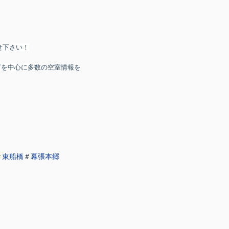
せ下さい！
市
を中心に多数
の空室情報を
＃
東船橋
＃
幕張本郷