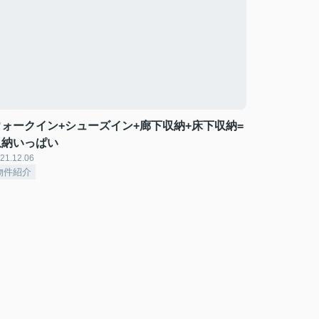
ウォークイン+シューズイン+廊下収納+床下収納=
収納いっぱい
21.12.06
物件紹介