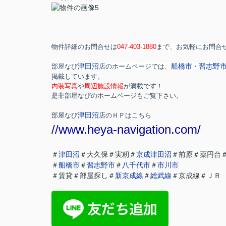
物件詳細のお問合せは
047-403-1880
まで、お気軽にお問合
津田沼
船橋市
習志野
部屋なび
店のホームページでは、
・
掲載しています。
内装写真
や
周辺施設情報
が満載です！
是非部屋なびのホームページもご覧下さい。
津田沼
部屋なび
店のＨＰはこちら
//www.heya-navigation.com/
＃
津田沼
＃大久保＃実籾＃
京成津田沼
＃前原＃薬円台
＃
船橋市
＃
習志野市
＃
八千代市
＃
市川市
＃賃貸＃部屋探し＃
新京成線
＃
総武線
＃京成線＃ＪＲ