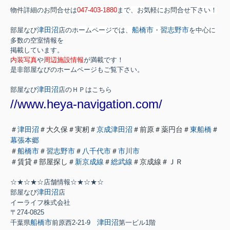
物件詳細のお問合せは
047-403-1880
まで、お気軽にお問合せ下さい！
津田沼
船橋市
習志野市
部屋なび
店のホームページでは、
・
を中心に
多数
の空室情報を
掲載しています。
内装写真
や
周辺施設情報
が満載です！
是非部屋なびのホームページもご覧下さい。
津田沼
部屋なび
店のＨＰはこちら
//www.heya-navigation.com/
＃
津田沼
＃大久保＃実籾＃
京成津田沼
＃前原＃薬円台＃
東船橋
＃
幕張本郷
＃
船橋市
＃
習志野市
＃
八千代市
＃
市川市
＃賃貸＃部屋探し＃
新京成線
＃
総武線
＃京成線＃ＪＲ
☆★☆★☆店舗情報☆★☆★☆
津田沼
部屋なび
店
イーライフ株式会社
〒274-0825
船橋市
津田沼
千葉県
前原西2-21-9
第一ビル1階