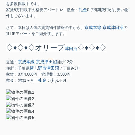
を多数掲載中です。
礼金
家賃5万円以下の格安アパートや、敷金・
0で初期費用がお安い物
件もございます。
京成本線
京成津田沼
さて、本日は人気の賃貸物件情報の中から、
の
1LDKアパートをご紹介致します。
♢♦♢♦♢オリーブ
♢♦♢♦♢
津田沼
京成本線
京成津田沼
交通：
徒歩12分
習志野市
津田沼
住所：千葉県
７丁目9-37
家賃：8万4,000円 管理費：3,500円
礼金
敷金：
(敷)1ヶ月
：
(礼)1ヶ月