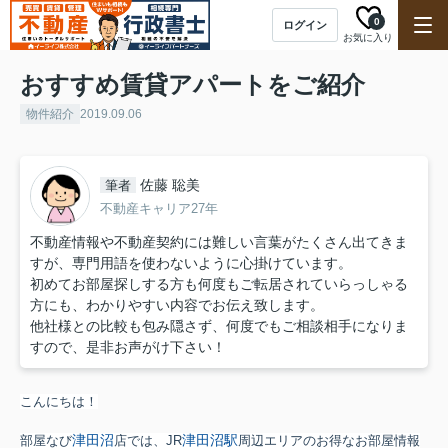
0
ログイン
お気に入り
おすすめ賃貸アパートをご紹介
物件紹介
2019.09.06
佐藤 聡美
筆者
不動産キャリア27年
不動産情報や不動産契約には難しい言葉がたくさん出てきま
すが、専門用語を使わないように心掛けています。
初めてお部屋探しする方も何度もご転居されていらっしゃる
方にも、わかりやすい内容でお伝え致します。
他社様との比較も包み隠さず、何度でもご相談相手になりま
すので、是非お声がけ下さい！
こんにちは！
津田沼
津田沼駅
部屋なび
店では、JR
周辺エリアのお得なお部屋情報